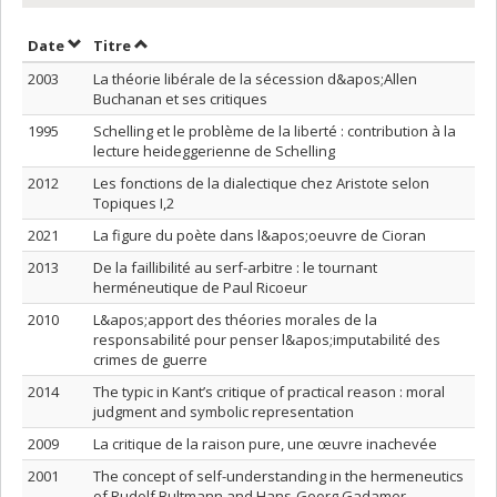
Trier par date en ordre décroissant
Trier par titre en ordre décroissant
Date
Titre
2003
La théorie libérale de la sécession d&apos;Allen
Buchanan et ses critiques
1995
Schelling et le problème de la liberté : contribution à la
lecture heideggerienne de Schelling
2012
Les fonctions de la dialectique chez Aristote selon
Topiques I,2
2021
La figure du poète dans l&apos;oeuvre de Cioran
2013
De la faillibilité au serf-arbitre : le tournant
herméneutique de Paul Ricoeur
2010
L&apos;apport des théories morales de la
responsabilité pour penser l&apos;imputabilité des
crimes de guerre
2014
The typic in Kant’s critique of practical reason : moral
judgment and symbolic representation
2009
La critique de la raison pure, une œuvre inachevée
2001
The concept of self-understanding in the hermeneutics
of Rudolf Bultmann and Hans-Georg Gadamer