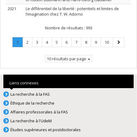
2021
Le différentiel de la liberté : potentiels et limites de
l’imagination chez T. W. Adorno
Nombre de résultats :
993
Page
.
Page
Page
Page
Page
Page
Page
Page
Page
Page
Page
1
2
3
4
5
6
7
8
9
10
Page
suivante
courante.
10 résultats par page
Liens connexes
La recherche à la FAS
Éthique de la recherche
Affaires professorales à la FAS
La recherche à l'UdeM
Études supérieures et postdoctorales