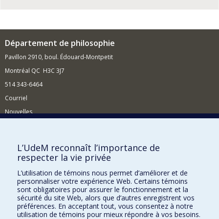
Département de philosophie
Pavillon 2910, boul. Édouard-Montpetit
Montréal QC H3C 3J7
514 343-6464
Courriel
Nouvelles
Activités
Comment soutenir le Département?
L’UdeM reconnaît l’importance de
respecter la vie privée
BESOIN D'AIDE?
L’utilisation de témoins nous permet d’améliorer et de
Plan du site
personnaliser votre expérience Web. Certains témoins
Signaler une erreur
sont obligatoires pour assurer le fonctionnement et la
sécurité du site Web, alors que d’autres enregistrent vos
Accessibilité
préférences. En acceptant tout, vous consentez à notre
utilisation de témoins pour mieux répondre à vos besoins.