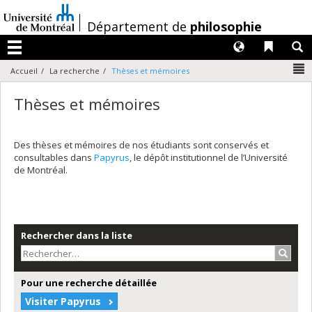
Passer
au
/
Département de
philosophie
contenu
Langues
Liens 
R
Menu
N
Accueil
La recherche
Thèses et mémoires
Thèses et mémoires
Des thèses et mémoires de nos étudiants sont conservés et
consultables dans
Papyrus
, le dépôt institutionnel de l’Université
de Montréal.
Rechercher dans la liste
Recher
Pour une recherche détaillée
Visiter Papyrus