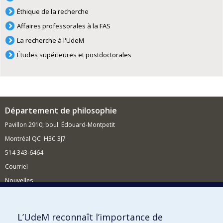
Éthique de la recherche
Affaires professorales à la FAS
La recherche à l'UdeM
Études supérieures et postdoctorales
Département de philosophie
Pavillon 2910, boul. Édouard-Montpetit
Montréal QC H3C 3J7
514 343-6464
Courriel
Nouvelles
Activités
Comment soutenir le Département?
L’UdeM reconnaît l’importance de