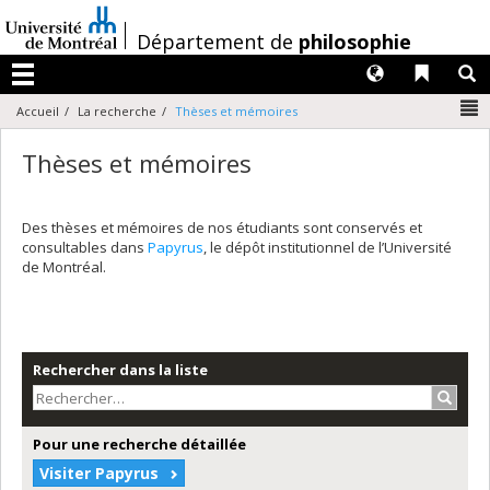
Passer
au
/
Département de
philosophie
contenu
Langues
Liens 
R
Menu
N
Accueil
La recherche
Thèses et mémoires
Thèses et mémoires
Des thèses et mémoires de nos étudiants sont conservés et
consultables dans
Papyrus
, le dépôt institutionnel de l’Université
de Montréal.
Rechercher dans la liste
Recher
Pour une recherche détaillée
Visiter Papyrus