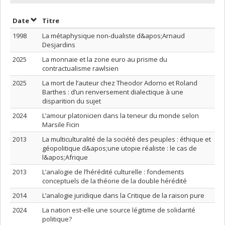
Trier par date en ordre croissant
Trier par titre en ordre croissant
Date
Titre
1998
La métaphysique non-dualiste d&apos;Arnaud
Desjardins
2025
La monnaie et la zone euro au prisme du
contractualisme rawlsien
2025
La mort de l’auteur chez Theodor Adorno et Roland
Barthes : d’un renversement dialectique à une
disparition du sujet
2024
L’amour platonicien dans la teneur du monde selon
Marsile Ficin
2013
La multiculturalité de la société des peuples : éthique et
géopolitique d&apos;une utopie réaliste : le cas de
l&apos;Afrique
2013
L’analogie de l’hérédité culturelle : fondements
conceptuels de la théorie de la double hérédité
2014
L’analogie juridique dans la Critique de la raison pure
2024
La nation est-elle une source légitime de solidarité
politique?