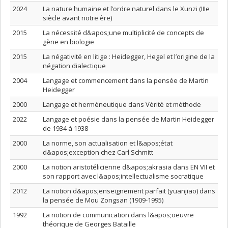
2024
La nature humaine et l’ordre naturel dans le Xunzi (IIIe
siècle avant notre ère)
2015
La nécessité d&apos;une multiplicité de concepts de
gène en biologie
2015
La négativité en litige : Heidegger, Hegel et l’origine de la
négation dialectique
2004
Langage et commencement dans la pensée de Martin
Heidegger
2000
Langage et herméneutique dans Vérité et méthode
2022
Langage et poésie dans la pensée de Martin Heidegger
de 1934 à 1938
2000
La norme, son actualisation et l&apos;état
d&apos;exception chez Carl Schmitt
2000
La notion aristotélicienne d&apos;akrasia dans EN VII et
son rapport avec l&apos;intellectualisme socratique
2012
La notion d&apos;enseignement parfait (yuanjiao) dans
la pensée de Mou Zongsan (1909-1995)
1992
La notion de communication dans l&apos;oeuvre
théorique de Georges Bataille