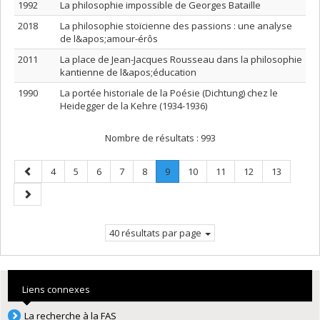
1992
La philosophie impossible de Georges Bataille
2018
La philosophie stoïcienne des passions : une analyse
de l&apos;amour-érôs
2011
La place de Jean-Jacques Rousseau dans la philosophie
kantienne de l&apos;éducation
1990
La portée historiale de la Poésie (Dichtung) chez le
Heidegger de la Kehre (1934-1936)
Nombre de résultats :
993
Page
Page
Page
Page
Page
Page
Page
.
Page
Page
Page
Page
4
5
6
7
8
9
10
11
12
13
précédente
Page
Page
courante.
suivante
40 résultats par page
Liens connexes
La recherche à la FAS