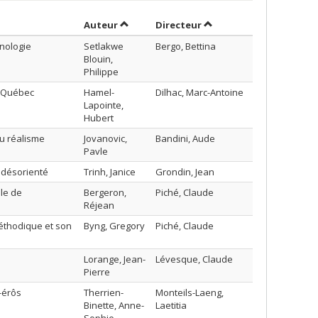
Trier par auteur en ordre croissant
par contributeur en ord
Auteur
Directeur
nologie
Setlakwe
Bergo, Bettina
Blouin,
Philippe
au Québec
Hamel-
Dilhac, Marc-Antoine
Lapointe,
Hubert
u réalisme
Jovanovic,
Bandini, Aude
Pavle
 désorienté
Trinh, Janice
Grondin, Jean
ôle de
Bergeron,
Piché, Claude
Réjean
éthodique et son
Byng, Gregory
Piché, Claude
Lorange, Jean-
Lévesque, Claude
Pierre
-érôs
Therrien-
Monteils-Laeng,
Binette, Anne-
Laetitia