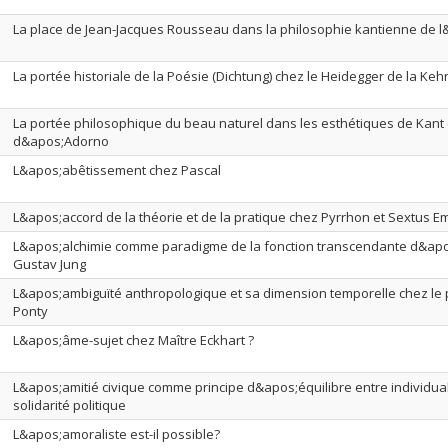
La place de Jean-Jacques Rousseau dans la philosophie kantienne de 
La portée historiale de la Poésie (Dichtung) chez le Heidegger de la Keh
La portée philosophique du beau naturel dans les esthétiques de Kant 
d&apos;Adorno
L&apos;abêtissement chez Pascal
L&apos;accord de la théorie et de la pratique chez Pyrrhon et Sextus E
L&apos;alchimie comme paradigme de la fonction transcendante d&apo
Gustav Jung
L&apos;ambiguïté anthropologique et sa dimension temporelle chez le
Ponty
L&apos;âme-sujet chez Maître Eckhart ?
L&apos;amitié civique comme principe d&apos;équilibre entre individua
solidarité politique
L&apos;amoraliste est-il possible?