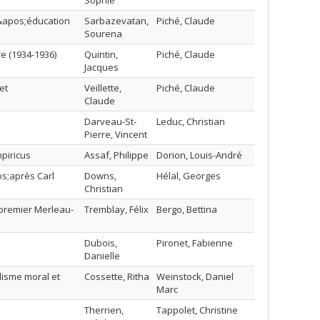
Sophie
l&apos;éducation
Sarbazevatan,
Piché, Claude
Sourena
re (1934-1936)
Quintin,
Piché, Claude
Jacques
et
Veillette,
Piché, Claude
Claude
Darveau-St-
Leduc, Christian
Pierre, Vincent
mpiricus
Assaf, Philippe
Dorion, Louis-André
s;après Carl
Downs,
Hélal, Georges
Christian
 premier Merleau-
Tremblay, Félix
Bergo, Bettina
Dubois,
Pironet, Fabienne
Danielle
lisme moral et
Cossette, Ritha
Weinstock, Daniel
Marc
Therrien,
Tappolet, Christine