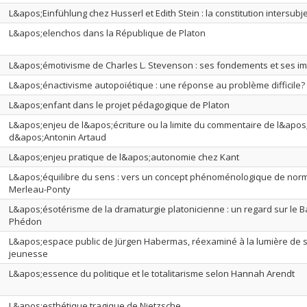
L&apos;Einfühlung chez Husserl et Edith Stein : la constitution intersubje
L&apos;elenchos dans la République de Platon
L&apos;émotivisme de Charles L. Stevenson : ses fondements et ses im
L&apos;énactivisme autopoïétique : une réponse au problème difficile?
L&apos;enfant dans le projet pédagogique de Platon
L&apos;enjeu de l&apos;écriture ou la limite du commentaire de l&apo
d&apos;Antonin Artaud
L&apos;enjeu pratique de l&apos;autonomie chez Kant
L&apos;équilibre du sens : vers un concept phénoménologique de nor
Merleau-Ponty
L&apos;ésotérisme de la dramaturgie platonicienne : un regard sur le B
Phédon
L&apos;espace public de Jürgen Habermas, réexaminé à la lumière de s
jeunesse
L&apos;essence du politique et le totalitarisme selon Hannah Arendt
L&apos;esthétique tragique de Nietzsche