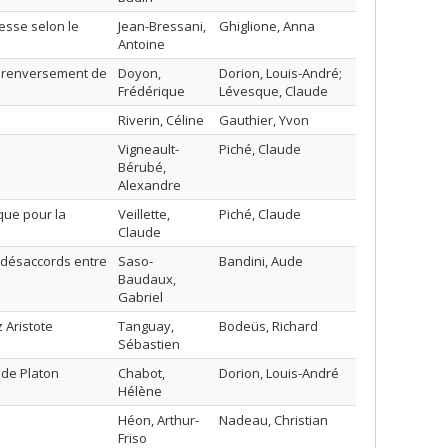
gesse selon le
Jean-Bressani,
Ghiglione, Anna
Antoine
e renversement de
Doyon,
Dorion, Louis-André;
Frédérique
Lévesque, Claude
Riverin, Céline
Gauthier, Yvon
Vigneault-
Piché, Claude
Bérubé,
Alexandre
que pour la
Veillette,
Piché, Claude
Claude
 désaccords entre
Saso-
Bandini, Aude
Baudaux,
Gabriel
 Aristote
Tanguay,
Bodeüs, Richard
Sébastien
de Platon
Chabot,
Dorion, Louis-André
Hélène
Héon, Arthur-
Nadeau, Christian
Friso