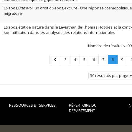
L&apos;État a-t-il un droit d&apos;exclure? Une réponse cosmopolitique
migratoire
L&apos;état de nature dans le Léviathan de Thomas Hobbes et la cont
son utilisation dans les analyses des relations internationales
Nombre de résultats :
99
Page
Page
Page
Page
Page
Page
Page
.
Page
3
4
5
6
7
8
9
précédente
Page
courante.
50 résultats par page
RESSOURCES ET SERVICES
RÉPERTOIRE DU
N
DÉPARTEMENT