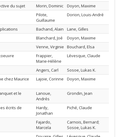
ctive du sujet
Morin, Dominic
Doyon, Maxime
Pilote,
Dorion, Louis-André
Guillaume
plications
Bachand, Alain
Lane, Gilles
Blanchard, Joé
Doyon, Maxime
Venne, Virginie
Bouchard, Elsa
s;oeuvre
Frappier,
Lévesque, Claude
Marie-Hélène
Angers, Carl
Sosoe, Lukas K.
me chez Maurice
Lajoie, Corinne
Doyon, Maxime
anquet et le
Lanoue,
Grondin, Jean
Andrés
es écrits de
Hardy,
Piché, Claude
Jonathan
Fajardo,
Carnois, Bernard;
Marcela
Sosoe, Lukas K.
Douaire, Gilles
Lévesque, Claude