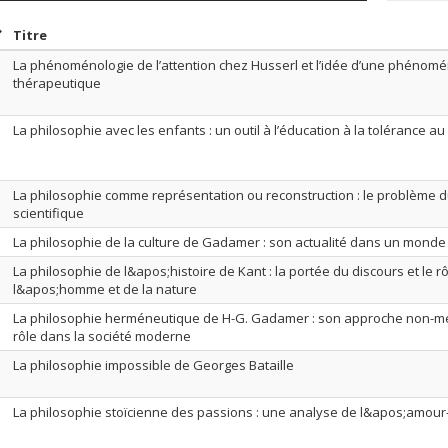
rier par date en ordre croissant
Trier par titre en ordre croissant
Titre
La phénoménologie de l’attention chez Husserl et l’idée d’une phénomé
thérapeutique
La philosophie avec les enfants : un outil à l’éducation à la tolérance 
La philosophie comme représentation ou reconstruction : le problème d
scientifique
La philosophie de la culture de Gadamer : son actualité dans un monde
La philosophie de l&apos;histoire de Kant : la portée du discours et le r
l&apos;homme et de la nature
La philosophie herméneutique de H-G. Gadamer : son approche non-m
rôle dans la société moderne
La philosophie impossible de Georges Bataille
La philosophie stoïcienne des passions : une analyse de l&apos;amour