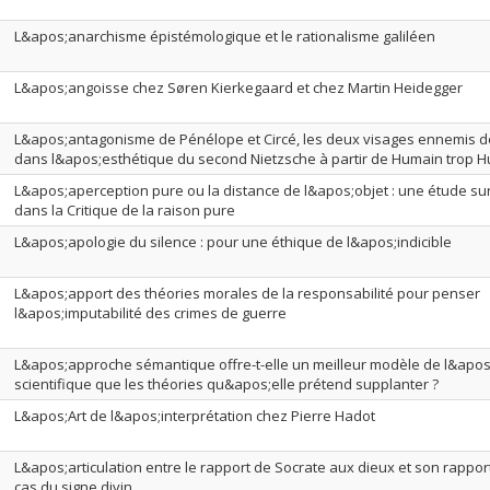
L&apos;anarchisme épistémologique et le rationalisme galiléen
L&apos;angoisse chez Søren Kierkegaard et chez Martin Heidegger
L&apos;antagonisme de Pénélope et Circé, les deux visages ennemis d
dans l&apos;esthétique du second Nietzsche à partir de Humain trop H
L&apos;aperception pure ou la distance de l&apos;objet : une étude sur 
dans la Critique de la raison pure
L&apos;apologie du silence : pour une éthique de l&apos;indicible
L&apos;apport des théories morales de la responsabilité pour penser
l&apos;imputabilité des crimes de guerre
L&apos;approche sémantique offre-t-elle un meilleur modèle de l&apos
scientifique que les théories qu&apos;elle prétend supplanter ?
L&apos;Art de l&apos;interprétation chez Pierre Hadot
L&apos;articulation entre le rapport de Socrate aux dieux et son rapport 
cas du signe divin