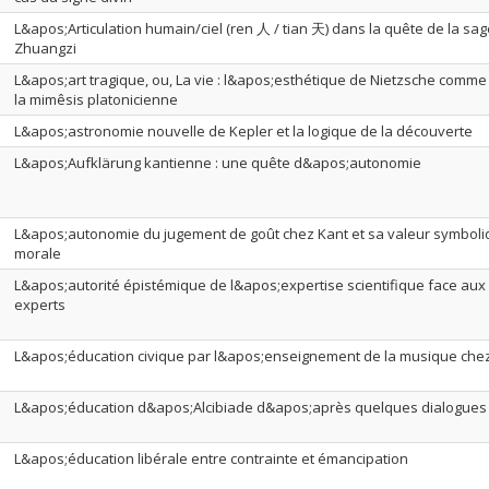
L&apos;Articulation humain/ciel (ren 人 / tian 天) dans la quête de la sa
Zhuangzi
L&apos;art tragique, ou, La vie : l&apos;esthétique de Nietzsche comm
la mimêsis platonicienne
L&apos;astronomie nouvelle de Kepler et la logique de la découverte
L&apos;Aufklärung kantienne : une quête d&apos;autonomie
L&apos;autonomie du jugement de goût chez Kant et sa valeur symboli
morale
L&apos;autorité épistémique de l&apos;expertise scientifique face aux
experts
L&apos;éducation civique par l&apos;enseignement de la musique chez
L&apos;éducation d&apos;Alcibiade d&apos;après quelques dialogues 
L&apos;éducation libérale entre contrainte et émancipation