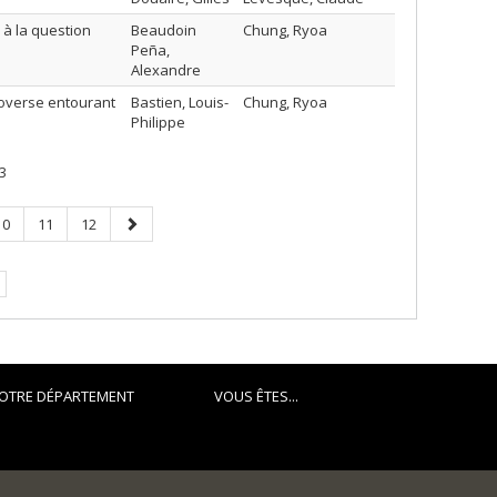
 à la question
Beaudoin
Chung, Ryoa
Peña,
Alexandre
roverse entourant
Bastien, Louis-
Chung, Ryoa
Philippe
3
Page
Page
Page
Page
10
11
12
suivante
OTRE DÉPARTEMENT
VOUS ÊTES...