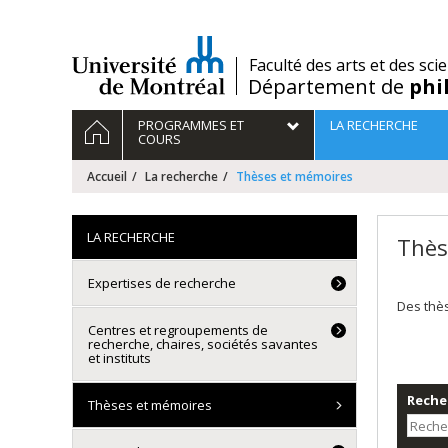
Passer
au
contenu
/
Faculté des arts et des sci
Département de
phi
Navigation
ACCUEIL
PROGRAMMES ET
LA RECHERCHE
principale
COURS
Accueil
La recherche
Thèses et mémoires
LA RECHERCHE
Thès
Expertises de recherche
Des thè
Centres et regroupements de
recherche, chaires, sociétés savantes
et instituts
Recher
Thèses et mémoires