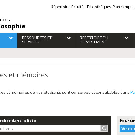
Liens
Répertoire
Facultés
Bibliothèques
Plan campus
externes
ences
losophie
RESSOURCES ET
RÉPERTOIRE DU
SERVICES
DÉPARTEMENT
es et mémoires
ses et mémoires de nos étudiants sont conservés et consultables dans
Pa
cher dans la liste
Pour un
Rechercher…
Visite