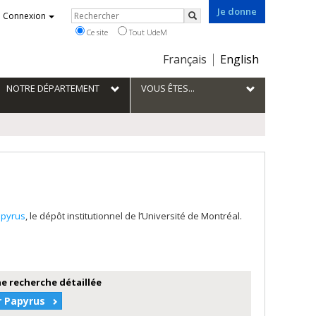
Je donne
Rechercher
Connexion
Rechercher
Ce site
Tout UdeM
Choix
Français
English
de
la
NOTRE DÉPARTEMENT
VOUS ÊTES...
langue
pyrus
, le dépôt institutionnel de l’Université de Montréal.
e recherche détaillée
r Papyrus