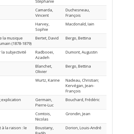
Stéphanie
Camarda,
Duchesneau,
Vincent
François
Harvey,
Macdonald, Iain
Sophie
e la musique
Bertet, David
Bergo, Bettina
umain (1878-1879)
la subjectivité
Radbooei,
Dumont, Augustin
Azadeh
Blanchet,
Bergo, Bettina
Olivier
Wurtz, Karine
Nadeau, Christian;
Kervégan, Jean-
François
;explication
Germain,
Bouchard, Frédéric
Pierre-Luc
Comtois,
Grondin, Jean
Nicolas
à la raison : le
Boustany,
Dorion, Louis-André
Badih