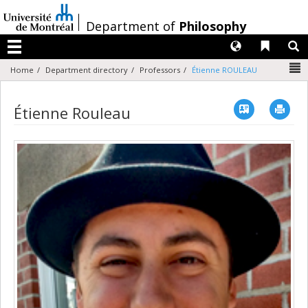
Passer
au
/
Department of
Philosophy
contenu
Langues
Liens 
R
Menu
N
Home
Department directory
Professors
Étienne ROULEAU
Vcard
Imp
Étienne Rouleau