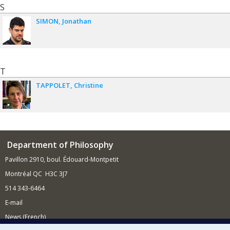
S
SIMON
Jonathan
T
TAPPOLET
Christine
Department of Philosophy
Pavillon 2910, boul. Édouard-Montpetit
Montréal QC H3C 3J7
514 343-6464
E-mail
News (French)