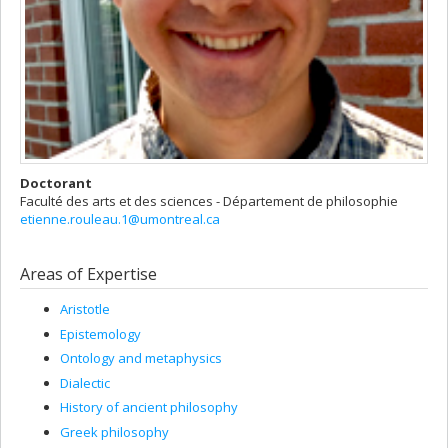
Doctorant
Faculté des arts et des sciences - Département de philosophie
etienne.rouleau.1@umontreal.ca
Areas of Expertise
Aristotle
Epistemology
Ontology and metaphysics
Dialectic
History of ancient philosophy
Greek philosophy