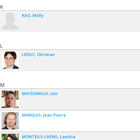
K
KAO
Molly
L
LEDUC
Christian
M
MACDONALD
Iain
MARQUIS
Jean-Pierre
MONTEILS-LAENG
Laetitia