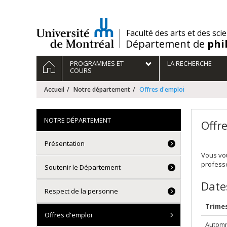
Passer
au
contenu
/
Faculté des arts et des sci
Département de
phi
Navigation
ACCUEIL
PROGRAMMES ET
LA RECHERCHE
principale
COURS
Accueil
Notre département
Offres d'emploi
NOTRE DÉPARTEMENT
Offr
Présentation
Vous vou
professe
Soutenir le Département
Date
Respect de la personne
Trime
Offres d'emploi
Autom