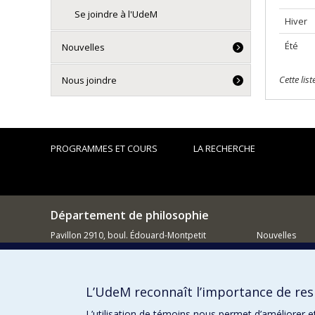
Se joindre à l'UdeM
Hiver
Été
Nouvelles
Cette lis
Nous joindre
PROGRAMMES ET COURS
LA RECHERCHE
Département de philosophie
Pavillon 2910, boul. Édouard-Montpetit
Nouvelles
Montréal QC H3C 3J7
Activités
514 343-6464
Comment so
L’UdeM reconnaît l’importance de resp
Courriel
L’utilisation de témoins nous permet d’améliorer e