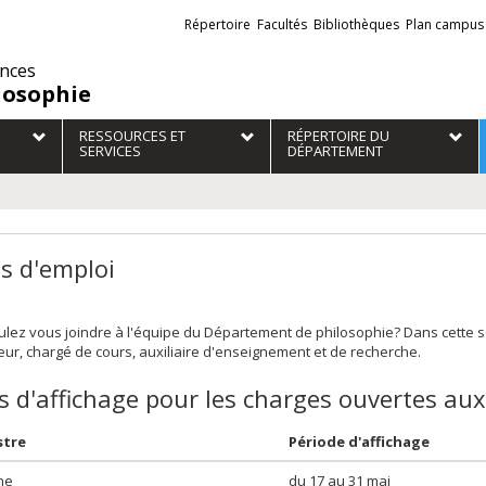
Liens
Répertoire
Facultés
Bibliothèques
Plan campus
externes
ences
losophie
RESSOURCES ET
RÉPERTOIRE DU
SERVICES
DÉPARTEMENT
es d'emploi
lez vous joindre à l'équipe du Département de philosophie? Dans cette se
ur, chargé de cours, auxiliaire d'enseignement et de recherche.
s d'affichage pour les charges ouvertes au
stre
Période d'affichage
ne
du 17 au 31 mai