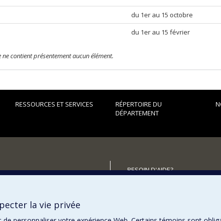
du 1er au 15 octobre
du 1er au 15 février
te ne contient présentement aucun élément.
RESSOURCES ET SERVICES
RÉPERTOIRE DU
N
DÉPARTEMENT
BESOIN D'AIDE?
Plan du site
utenir le Département?
Signaler une erreur
ecter la vie privée
Accessibilité
t de personnaliser votre expérience Web. Certains témoins sont oblig