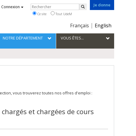
Je donne
Rechercher
Connexion
Rechercher
Ce site
Tout UdeM
Choix
Français
English
de
la
NOTRE DÉPARTEMENT
VOUS ÊTES...
langue
ction, vous trouverez toutes nos offres d'emploi :
x chargés et chargées de cours