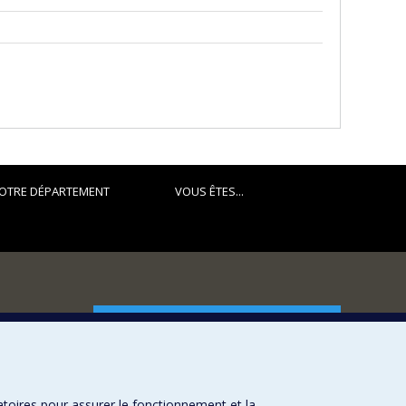
OTRE DÉPARTEMENT
VOUS ÊTES...
FACULTÉ DES ARTS ET DES SCIENCES
Nos départements et écoles
Nos centres d'études
atoires pour assurer le fonctionnement et la
Nos programmes et cours