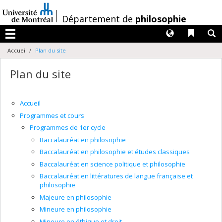
Passer
au
/
Département de
philosophie
contenu
Langues
Liens 
R
Menu
Accueil
Plan du site
Plan du site
Accueil
Programmes et cours
Programmes de 1er cycle
Baccalauréat en philosophie
Baccalauréat en philosophie et études classiques
Baccalauréat en science politique et philosophie
Baccalauréat en littératures de langue française et
philosophie
Majeure en philosophie
Mineure en philosophie
Mineure en éthique et droit