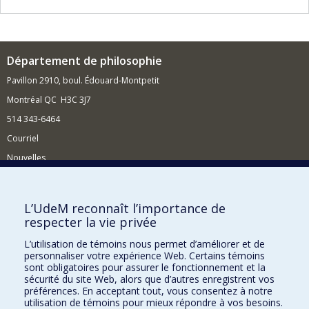
Département de philosophie
Pavillon 2910, boul. Édouard-Montpetit
Montréal QC H3C 3J7
514 343-6464
Courriel
Nouvelles
Activités
Comment soutenir le Département?
L’UdeM reconnaît l’importance de
respecter la vie privée
BESOIN D'AIDE?
L’utilisation de témoins nous permet d’améliorer et de
Plan du site
personnaliser votre expérience Web. Certains témoins
Signaler une erreur
sont obligatoires pour assurer le fonctionnement et la
sécurité du site Web, alors que d’autres enregistrent vos
Accessibilité
préférences. En acceptant tout, vous consentez à notre
utilisation de témoins pour mieux répondre à vos besoins.