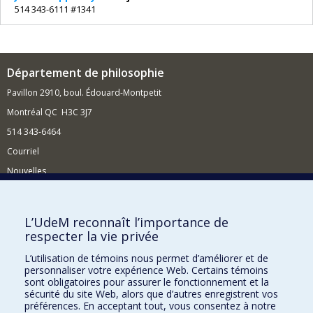
514 343-6111 #1341
Département de philosophie
Pavillon 2910, boul. Édouard-Montpetit
Montréal QC H3C 3J7
514 343-6464
Courriel
Nouvelles
Activités
Comment soutenir le Département?
L’UdeM reconnaît l’importance de
respecter la vie privée
BESOIN D'AIDE?
L’utilisation de témoins nous permet d’améliorer et de
Plan du site
personnaliser votre expérience Web. Certains témoins
Signaler une erreur
sont obligatoires pour assurer le fonctionnement et la
sécurité du site Web, alors que d’autres enregistrent vos
Accessibilité
préférences. En acceptant tout, vous consentez à notre