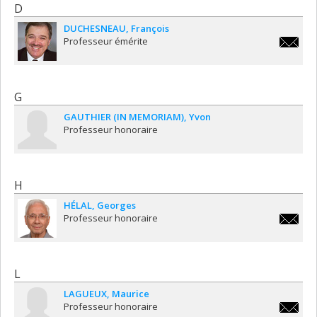
D
DUCHESNEAU
François
Professeur émérite
francoi
G
GAUTHIER (IN MEMORIAM)
Yvon
Professeur honoraire
H
HÉLAL
Georges
Professeur honoraire
georges
L
LAGUEUX
Maurice
Professeur honoraire