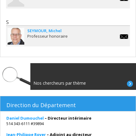
jean.roy
S
SEYMOUR
Michel
Professeur honoraire
michel.
Nos chercheurs par thème
Direction du Département
Daniel Dumouchel
– Directeur intérimaire
514 343-6111 #39894
Jean-Philippe Royer
– Adjoint au directeur