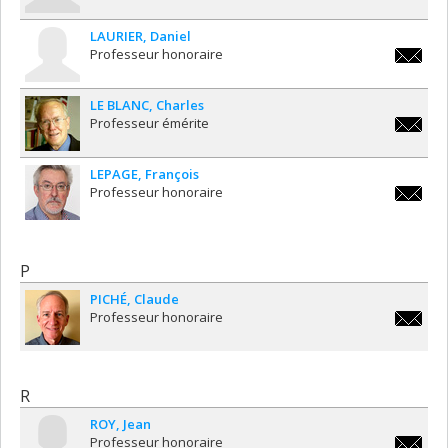
maurice
LAURIER
Daniel
Professeur honoraire
daniel.l
LE BLANC
Charles
Professeur émérite
charles.
LEPAGE
François
Professeur honoraire
francois
P
PICHÉ
Claude
Professeur honoraire
claude.
R
ROY
Jean
Professeur honoraire