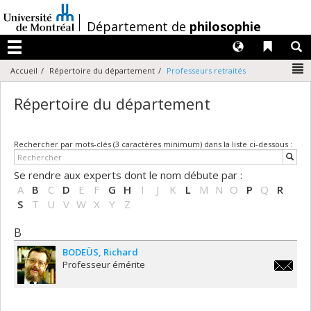
Passer
au
/
Département de
philosophie
contenu
Langues
Liens 
R
Menu
N
Accueil
Répertoire du département
Professeurs retraités
Répertoire du département
Rechercher par mots-clés (3 caractères minimum) dans la liste ci-dessous :
Se rendre aux experts dont le nom débute par :
A
B
C
D
E
F
G
H
I
J
K
L
M
N
O
P
Q
R
S
T
U
V
W
X
Y
Z
B
BODEÜS
Richard
Professeur émérite
richard