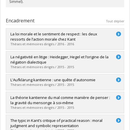
Simmel).
Encadrement
Tout déplier
La loi morale et le sentiment de respect : les deux
ressorts de l’action morale chez Kant
Thèses et mémoires dirigés / 2016 - 2016
Diplômé(e) :
Maurice, Luc
La négativité en litige : Heidegger, Hegel et l’origine de la
Cycle :
Maîtrise
négation dialectique
Diplôme obtenu :
M.A.
Thèses et mémoires dirigés / 2015 - 2015
Lien vers le document dans Papyrus
Diplômé(e) :
Huot-Beaulieu, Olivier
L'Aufklärung kantienne : une quête d'autonomie
Cycle :
Doctorat
Thèses et mémoires dirigés / 2015 - 2015
Diplôme obtenu :
Ph. D.
Lien vers le document dans Papyrus
Diplômé(e) :
Vigneault-Bérubé, Alexandre
La théorie kantienne du mal comme manière de penser :
Cycle :
Maîtrise
la gravité du mensonge à soi-même
Diplôme obtenu :
M.A.
Thèses et mémoires dirigés / 2015 - 2015
Lien vers le document dans Papyrus
Diplômé(e) :
Ramirez Giraldo, Juan Pablo
The typic in Kant’s critique of practical reason : moral
Cycle :
Maîtrise
judgment and symbolic representation