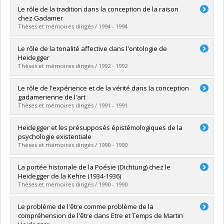
Diplômé(e) :
Veillette, Claude
Le rôle de la tradition dans la conception de la raison
Cycle :
Doctorat
chez Gadamer
Diplôme obtenu :
Ph. D.
Thèses et mémoires dirigés / 1994 - 1994
Lien vers le document dans Papyrus
Diplômé(e) :
Guillemot, Jean-Louis
Le rôle de la tonalité affective dans l'ontologie de
Cycle :
Maîtrise
Heidegger
Diplôme obtenu :
M.A.
Thèses et mémoires dirigés / 1992 - 1992
Lien vers le document dans Papyrus
Diplômé(e) :
Morissette, François
Le rôle de l'expérience et de la vérité dans la conception
Cycle :
Maîtrise
gadamerienne de l'art
Diplôme obtenu :
M.A.
Thèses et mémoires dirigés / 1991 - 1991
Lien vers le document dans Papyrus
Diplômé(e) :
Martin, Kurt
Heidegger et les présupposés épistémologiques de la
Cycle :
Maîtrise
psychologie existentiale
Diplôme obtenu :
M.A.
Thèses et mémoires dirigés / 1990 - 1990
Lien vers le document dans Papyrus
Diplômé(e) :
Ipperciel, Donald
La portée historiale de la Poésie (Dichtung) chez le
Cycle :
Maîtrise
Heidegger de la Kehre (1934-1936)
Diplôme obtenu :
M.A.
Thèses et mémoires dirigés / 1990 - 1990
Lien vers le document dans Papyrus
Diplômé(e) :
Quintin, Jacques
Le problème de l'être comme problème de la
Cycle :
Maîtrise
compréhension de l'être dans Etre et Temps de Martin
Diplôme obtenu :
M.A.