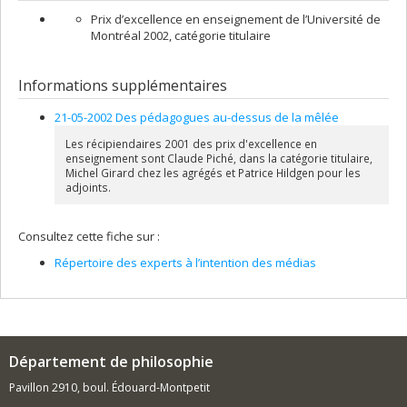
Morais
Prix d’excellence en enseignement de l’Université de
Sources de financement :
FRQSC/Fonds de recherche du
Montréal 2002, catégorie titulaire
Québec - Société et culture (FQRSC)
Programmes de subvention :
PVXXXXXX-(SE) Programme
Soutien aux équipes de recherche - Stade de développement
Informations supplémentaires
: Fonctionnement
21-05-2002 Des pédagogues au-dessus de la mêlée
Les récipiendaires 2001 des prix d'excellence en
enseignement sont Claude Piché, dans la catégorie titulaire,
Michel Girard chez les agrégés et Patrice Hildgen pour les
adjoints.
Consultez cette fiche sur :
Répertoire des experts à l’intention des médias
Département de philosophie
Pavillon 2910, boul. Édouard-Montpetit