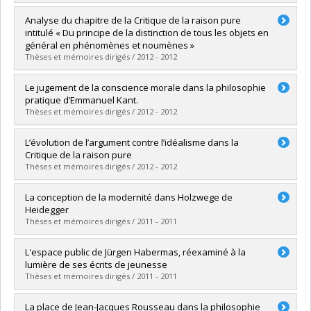
Diplômé(e) :
Grondin, Vincent
Analyse du chapitre de la Critique de la raison pure
Cycle :
Doctorat
intitulé « Du principe de la distinction de tous les objets en
Diplôme obtenu :
Ph. D.
général en phénomènes et noumènes »
Lien vers le document dans Papyrus
Thèses et mémoires dirigés / 2012 - 2012
Diplômé(e) :
Bota, Ciprian
Le jugement de la conscience morale dans la philosophie
Cycle :
Maîtrise
pratique d’Emmanuel Kant.
Diplôme obtenu :
M.A.
Thèses et mémoires dirigés / 2012 - 2012
Lien vers le document dans Papyrus
Diplômé(e) :
Corriveau, Julien
L’évolution de l’argument contre l’idéalisme dans la
Cycle :
Maîtrise
Critique de la raison pure
Diplôme obtenu :
M.A.
Thèses et mémoires dirigés / 2012 - 2012
Lien vers le document dans Papyrus
Diplômé(e) :
Haar, Deborah L.
La conception de la modernité dans Holzwege de
Cycle :
Maîtrise
Heidegger
Diplôme obtenu :
M.A.
Thèses et mémoires dirigés / 2011 - 2011
Lien vers le document dans Papyrus
Diplômé(e) :
Dion, Jean-François
L'espace public de Jürgen Habermas, réexaminé à la
Cycle :
Maîtrise
lumière de ses écrits de jeunesse
Diplôme obtenu :
M.A.
Thèses et mémoires dirigés / 2011 - 2011
Lien vers le document dans Papyrus
Diplômé(e) :
Hardy, Jonathan
La place de Jean-Jacques Rousseau dans la philosophie