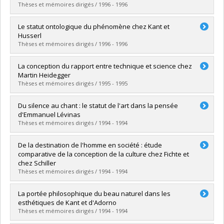
Diplôme obtenu :
M.A.
Thèses et mémoires dirigés / 1996 - 1996
Lien vers le document dans Papyrus
Diplômé(e) :
Marchildon, Rock
Le statut ontologique du phénomène chez Kant et
Cycle :
Maîtrise
Husserl
Diplôme obtenu :
M.A.
Thèses et mémoires dirigés / 1996 - 1996
Lien vers le document dans Papyrus
Diplômé(e) :
Prat, Sébastien
La conception du rapport entre technique et science chez
Cycle :
Maîtrise
Martin Heidegger
Diplôme obtenu :
M.A.
Thèses et mémoires dirigés / 1995 - 1995
Lien vers le document dans Papyrus
Diplômé(e) :
Bouchard, Marianne
Du silence au chant : le statut de l'art dans la pensée
Cycle :
Doctorat
d'Emmanuel Lévinas
Diplôme obtenu :
Ph. D.
Thèses et mémoires dirigés / 1994 - 1994
Lien vers le document dans Papyrus
Diplômé(e) :
Quiviger, Pascale
De la destination de l'homme en société : étude
Cycle :
Maîtrise
comparative de la conception de la culture chez Fichte et
Diplôme obtenu :
M.A.
chez Schiller
Lien vers le document dans Papyrus
Thèses et mémoires dirigés / 1994 - 1994
Diplômé(e) :
Dubé, Stéphane
La portée philosophique du beau naturel dans les
Cycle :
Maîtrise
esthétiques de Kant et d'Adorno
Diplôme obtenu :
M.A.
Thèses et mémoires dirigés / 1994 - 1994
Lien vers le document dans Papyrus