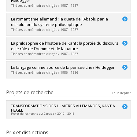
Heidegger
Lien vers le document dans Papyrus
Thèses et mémoires dirigés / 1987 - 1987
Diplômé(e) :
Sylvestre, André
Le romantisme allemand : la quête de l'Absolu par la
Cycle :
Maîtrise
dissolution du système philosophique
Diplôme obtenu :
M.A.
Thèses et mémoires dirigés / 1987 - 1987
Lien vers le document dans Papyrus
Diplômé(e) :
Laurin, Guylaine
La philosophie de l'histoire de Kant : la portée du discours
Cycle :
Maîtrise
et le rôle de l'homme et de la nature
Diplôme obtenu :
M.A.
Thèses et mémoires dirigés / 1987 - 1987
Lien vers le document dans Papyrus
Diplômé(e) :
Bergeron, Réjean
Le langage comme source de la pensée chez Heidegger
Cycle :
Maîtrise
Thèses et mémoires dirigés / 1986 - 1986
Diplôme obtenu :
M.A.
Lien vers le document dans Papyrus
Diplômé(e) :
Bouchard, Marianne
Cycle :
Maîtrise
Projets de recherche
Tout déplier
Diplôme obtenu :
M.A.
Lien vers le document dans Papyrus
TRANSFORMATIONS DES LUMIERES ALLEMANDES, KANT A
HEGEL
Projet de recherche au Canada / 2010 - 2015
Chercheur principal :
Claude Piché
Co-chercheurs :
George Di Giovanni
,
Dario Perinetti
,
Luc
Prix et distinctions
Langlois
,
Marie-Andrée Ricard
,
Mathieu Robitaille
,
Marceline