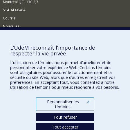
Montréal QC H3C 3J7
514 343-6464
Courriel
Nouvelles
Activités
Comment soutenir le Département?
L’UdeM reconnaît l’importance de
respecter la vie privée
BESOIN D'AIDE?
L’utilisation de témoins nous permet d’améliorer et de
Plan du site
personnaliser votre expérience Web. Certains témoins
Signaler une erreur
sont obligatoires pour assurer le fonctionnement et la
sécurité du site Web, alors que d’autres enregistrent vos
Accessibilité
préférences. En acceptant tout, vous consentez à notre
utilisation de témoins pour mieux répondre à vos besoins.
FACULTÉ DES ARTS ET DES SCIENCES
Nos départements et écoles
Personnaliser les
>
témoins
Nos centres d'études
Tout refuser
Nos programmes et cours
Tout accepter