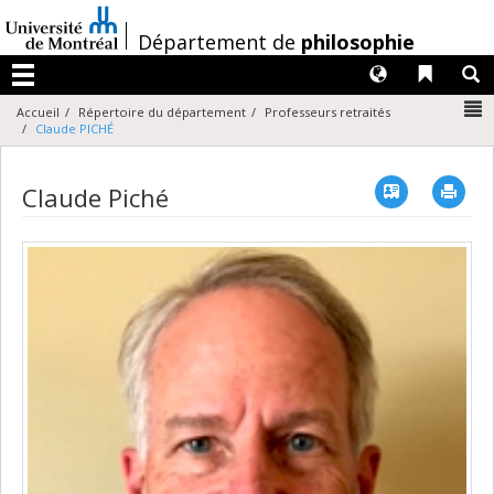
Passer
au
/
Département de
philosophie
contenu
Langues
Liens 
R
Menu
N
Accueil
Répertoire du département
Professeurs retraités
Claude PICHÉ
Vcard
Imp
Claude Piché