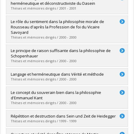
Cycle :
Maîtrise
herméneutique et déconstructiviste du Dasein
Diplôme obtenu :
M.A.
Thèses et mémoires dirigés / 2001 - 2001
Lien vers le document dans Papyrus
Diplômé(e) :
Jankovic, Zoran
Le rôle du sentiment dans la philosophie morale de
Cycle :
Doctorat
Rousseau d'après la Profession de foi du Vicaire
Diplôme obtenu :
Ph. D.
Savoyard
Lien vers le document dans Papyrus
Thèses et mémoires dirigés / 2000 - 2000
Diplômé(e) :
Chahine, Myrna
Le principe de raison suffisante dans la philosophie de
Cycle :
Maîtrise
Schopenhauer
Diplôme obtenu :
M.A.
Thèses et mémoires dirigés / 2000 - 2000
Lien vers le document dans Papyrus
Diplômé(e) :
Barrio, Javier
Langage et herméneutique dans Vérité et méthode
Cycle :
Maîtrise
Thèses et mémoires dirigés / 2000 - 2000
Diplôme obtenu :
M.A.
Lien vers le document dans Papyrus
Diplômé(e) :
Messaoudi, Hichem
Le concept du souverain bien dans la philosophie
Cycle :
Maîtrise
d'Emmanuel Kant
Diplôme obtenu :
M. Sc.
Thèses et mémoires dirigés / 2000 - 2000
Lien vers le document dans Papyrus
Diplômé(e) :
Morais, Marceline
Répétition et destruction dans Sein und Zeit de Heidegger
Cycle :
Doctorat
Thèses et mémoires dirigés / 1999 - 1999
Diplôme obtenu :
Ph. D.
Lien vers le document dans Papyrus
Diplômé(e) :
Leduc, Alexandra