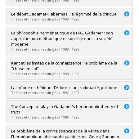
Diplôme obtenu :
M.A.
Thèses et mémoires dirigés / 1998 - 1998
Lien vers le document dans Papyrus
Diplômé(e) :
Bouchard, Yves
Le débat Gadamer-Habermas : la légitimité de la critique
Cycle :
Doctorat
Thèses et mémoires dirigés / 1998 - 1998
Diplôme obtenu :
Ph. D.
Lien vers le document dans Papyrus
Diplômé(e) :
Brouillet, Hugues
La philosophie herméneutique de H-G. Gadamer : son
Cycle :
Maîtrise
approche non-méthodique et son rôle dans la société
Diplôme obtenu :
M.A.
moderne
Lien vers le document dans Papyrus
Thèses et mémoires dirigés / 1998 - 1998
Diplômé(e) :
Byng, Gregory
Kant et les limites de la connaissance : le problème de la
Cycle :
Maîtrise
"chose en soi"
Diplôme obtenu :
M.A.
Thèses et mémoires dirigés / 1998 - 1998
Lien vers le document dans Papyrus
Diplômé(e) :
Goussikindey, Eugène
La théorie esthétique d'Adorno : art, rationalité, politique
Cycle :
Maîtrise
Thèses et mémoires dirigés / 1997 - 1997
Diplôme obtenu :
M.A.
Lien vers le document dans Papyrus
Diplômé(e) :
Thibodeau, Martin
The Concept of play in Gadamer's hermeneutic theory of
Cycle :
Maîtrise
truth
Diplôme obtenu :
M.A.
Thèses et mémoires dirigés / 1996 - 1996
Lien vers le document dans Papyrus
Diplômé(e) :
Connochie, Andrew
Le problème de la connaissance et de la vérité dans
Cycle :
Maîtrise
l'herméneutique philosophique de Hans-Georg Gadamer.