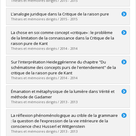
Diplôme obtenu :
M.A.
Thèses et mémoires dirigés / 2015 - 2015
Lien vers le document dans Papyrus
Diplômé(e) :
Westra, Adam
L’analogie juridique dans la Critique de la raison pure
Cycle :
Doctorat
Thèses et mémoires dirigés / 2015 - 2015
Diplôme obtenu :
Ph. D.
Lien vers le document dans Papyrus
Diplômé(e) :
Sabourin, Charlotte
La chose en soi comme concept «critique» : le problème
Cycle :
Maîtrise
de la limitation de la connaissance dans la Critique de la
Diplôme obtenu :
M.A.
raison pure de Kant
Lien vers le document dans Papyrus
Thèses et mémoires dirigés / 2014 - 2014
Diplômé(e) :
Hotes, Maria
Sur l'interprétation Heideggérienne du chapitre "Du
Cycle :
Maîtrise
schématisme des concepts purs de l'entendement" de la
Diplôme obtenu :
M.A.
critique de la raison pure de Kant
Lien vers le document dans Papyrus
Thèses et mémoires dirigés / 2014 - 2014
Diplômé(e) :
St-Aubin Fréchette, Laurence
Émanation et métaphysique de la lumière dans Vérité et
Cycle :
Maîtrise
méthode de Gadamer
Diplôme obtenu :
M.A.
Thèses et mémoires dirigés / 2013 - 2013
Lien vers le document dans Papyrus
Diplômé(e) :
Doyon, François
La réflexion phénoménologique au crible de la grammaire
Cycle :
Doctorat
: la question de l’expression de la vie intérieure de la
Diplôme obtenu :
Ph. D.
conscience chez Husserl et Wittgenstein
Lien vers le document dans Papyrus
Thèses et mémoires dirigés / 2013 - 2013