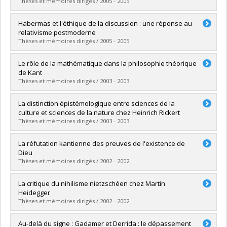
Lien vers le document dans Papyrus
Thèses et mémoires dirigés / 2005 - 2005
Diplômé(e) :
Khoury, Xavier
Habermas et l'éthique de la discussion : une réponse au
Cycle :
Maîtrise
relativisme postmoderne
Diplôme obtenu :
M.A.
Thèses et mémoires dirigés / 2005 - 2005
Lien vers le document dans Papyrus
Diplômé(e) :
Miller, Caroline
Le rôle de la mathématique dans la philosophie théorique
Cycle :
Maîtrise
de Kant
Diplôme obtenu :
M.A.
Thèses et mémoires dirigés / 2003 - 2003
Lien vers le document dans Papyrus
Diplômé(e) :
Pilette, Lorraine
La distinction épistémologique entre sciences de la
Cycle :
Maîtrise
culture et sciences de la nature chez Heinrich Rickert
Diplôme obtenu :
M. Sc.
Thèses et mémoires dirigés / 2003 - 2003
Lien vers le document dans Papyrus
Diplômé(e) :
Leduc, Étienne
La réfutation kantienne des preuves de l'existence de
Cycle :
Maîtrise
Dieu
Diplôme obtenu :
M. Sc.
Thèses et mémoires dirigés / 2002 - 2002
Lien vers le document dans Papyrus
Diplômé(e) :
Lalonde, Olivier
La critique du nihilisme nietzschéen chez Martin
Cycle :
Maîtrise
Heidegger
Diplôme obtenu :
M.A.
Thèses et mémoires dirigés / 2002 - 2002
Lien vers le document dans Papyrus
Diplômé(e) :
Malouin, Isabelle
Au-delà du signe : Gadamer et Derrida : le dépassement