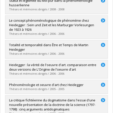
Diplômé(e) :
Roy, Manuel
Statut et légitimité du Moi pur dans la phénoménologie
Cycle :
Doctorat
husserlienne
Diplôme obtenu :
Ph. D.
Thèses et mémoires dirigés / 2008 - 2008
Lien vers le document dans Papyrus
Diplômé(e) :
Hardy, Jean-Sébastien
Le concept phénoménologique de phénomène chez
Cycle :
Maîtrise
Heidegger : Sein und Zeit et les Marburger Vorlesungen
Diplôme obtenu :
M.A.
de 1923 à 1926
Lien vers le document dans Papyrus
Thèses et mémoires dirigés / 2006 - 2006
Diplômé(e) :
Basque, Tania
Totalité et temporalité dans Être et Temps de Martin
Cycle :
Doctorat
Heidegger
Diplôme obtenu :
Ph. D.
Thèses et mémoires dirigés / 2006 - 2006
Lien vers le document dans Papyrus
Diplômé(e) :
Chabot, Mathieu
Heidegger : la vérité de l'oeuvre d'art. comparaison entre
Cycle :
Maîtrise
deux versions de L'Origine de l'oeuvre d'art
Diplôme obtenu :
M.A.
Thèses et mémoires dirigés / 2006 - 2006
Lien vers le document dans Papyrus
Diplômé(e) :
Frenette, Christian
Phénoménologie et oeuvre d'art chez Heidegger
Cycle :
Maîtrise
Thèses et mémoires dirigés / 2005 - 2005
Diplôme obtenu :
M.A.
Lien vers le document dans Papyrus
Diplômé(e) :
Gruber, Emmanuelle
La critique fichtéenne du dogmatisme dans l'essai d'une
Cycle :
Maîtrise
nouvelle présentation de la doctrine de la science (1797-
Diplôme obtenu :
M.A.
1798) : cinq arguments antidogmatiques