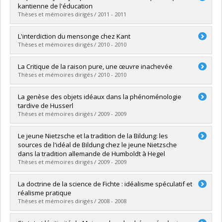
Cycle :
Maîtrise
kantienne de l'éducation
Diplôme obtenu :
M.A.
Thèses et mémoires dirigés / 2011 - 2011
Lien vers le document dans Papyrus
Diplômé(e) :
Sarbazevatan, Sourena
L'interdiction du mensonge chez Kant
Cycle :
Maîtrise
Thèses et mémoires dirigés / 2010 - 2010
Diplôme obtenu :
M.A.
Lien vers le document dans Papyrus
Diplômé(e) :
Barry, Amadousadjo
La Critique de la raison pure, une œuvre inachevée
Cycle :
Maîtrise
Thèses et mémoires dirigés / 2010 - 2010
Diplôme obtenu :
M.A.
Lien vers le document dans Papyrus
Diplômé(e) :
Westra, Adam
La genèse des objets idéaux dans la phénoménologie
Cycle :
Maîtrise
tardive de Husserl
Diplôme obtenu :
M.A.
Thèses et mémoires dirigés / 2009 - 2009
Lien vers le document dans Papyrus
Diplômé(e) :
Leroux, Alexandre
Le jeune Nietzsche et la tradition de la Bildung: les
Cycle :
Maîtrise
sources de l'idéal de Bildung chez le jeune Nietzsche
Diplôme obtenu :
M.A.
dans la tradition allemande de Humboldt à Hegel
Lien vers le document dans Papyrus
Thèses et mémoires dirigés / 2009 - 2009
Diplômé(e) :
Duhamel, Vincent
La doctrine de la science de Fichte : idéalisme spéculatif et
Cycle :
Maîtrise
réalisme pratique
Diplôme obtenu :
M.A.
Thèses et mémoires dirigés / 2008 - 2008
Lien vers le document dans Papyrus