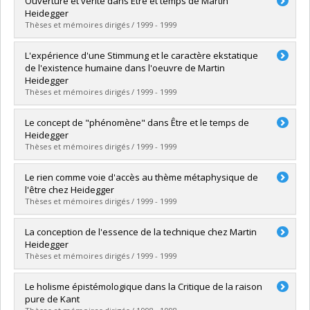
Ouverture et vérité dans Être et temps de Martin
Cycle :
Maîtrise
Heidegger
Diplôme obtenu :
M.A.
Thèses et mémoires dirigés / 1999 - 1999
Lien vers le document dans Papyrus
Diplômé(e) :
Schürch, Franz-Emmanuel
L'expérience d'une Stimmung et le caractère ekstatique
Cycle :
Maîtrise
de l'existence humaine dans l'oeuvre de Martin
Diplôme obtenu :
M.A.
Heidegger
Lien vers le document dans Papyrus
Thèses et mémoires dirigés / 1999 - 1999
Diplômé(e) :
Corbeil, Yvon
Le concept de "phénomène" dans Être et le temps de
Cycle :
Doctorat
Heidegger
Diplôme obtenu :
Ph. D.
Thèses et mémoires dirigés / 1999 - 1999
Lien vers le document dans Papyrus
Diplômé(e) :
Roy, Martin
Le rien comme voie d'accès au thème métaphysique de
Cycle :
Maîtrise
l'être chez Heidegger
Diplôme obtenu :
M.A.
Thèses et mémoires dirigés / 1999 - 1999
Lien vers le document dans Papyrus
Diplômé(e) :
Basque, Tania
La conception de l'essence de la technique chez Martin
Cycle :
Maîtrise
Heidegger
Diplôme obtenu :
M.A.
Thèses et mémoires dirigés / 1999 - 1999
Lien vers le document dans Papyrus
Diplômé(e) :
Arviset, Jean-Sébastien
Le holisme épistémologique dans la Critique de la raison
Cycle :
Maîtrise
pure de Kant