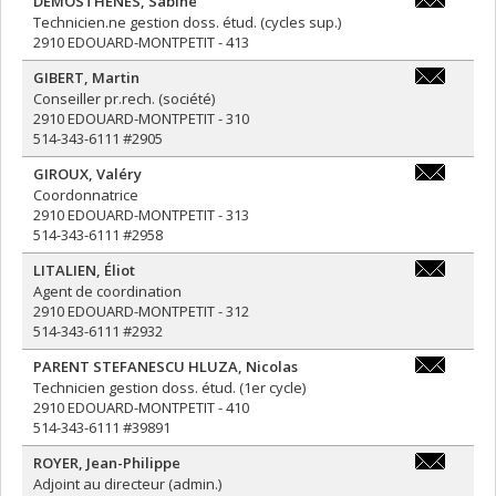
DEMOSTHÈNES
,
Sabine
gestion-
Technicien.ne gestion doss. étud. (cycles sup.)
cycsup@phi
2910 EDOUARD-MONTPETIT - 413
GIBERT
,
Martin
martin.gibe
Conseiller pr.rech. (société)
2910 EDOUARD-MONTPETIT - 310
514-343-6111 #2905
GIROUX
,
Valéry
valery.giro
Coordonnatrice
2910 EDOUARD-MONTPETIT - 313
514-343-6111 #2958
LITALIEN
,
Éliot
eliot.litali
Agent de coordination
2910 EDOUARD-MONTPETIT - 312
514-343-6111 #2932
PARENT STEFANESCU HLUZA
,
Nicolas
gestion-
Technicien gestion doss. étud. (1er cycle)
1er-
2910 EDOUARD-MONTPETIT - 410
cycle@philo
514-343-6111 #39891
ROYER
,
Jean-Philippe
jean-
Adjoint au directeur (admin.)