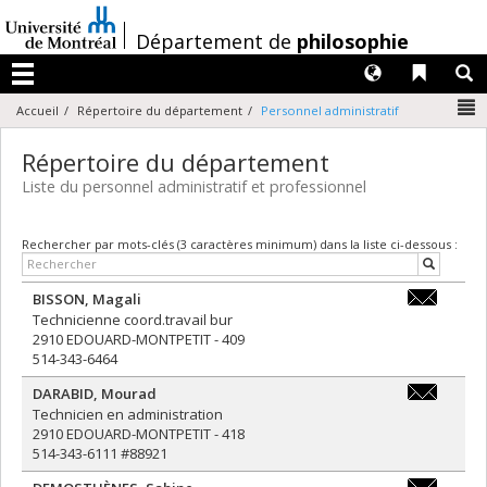
Passer
au
/
Département de
philosophie
contenu
Langues
Liens 
R
Menu
N
Accueil
Répertoire du département
Personnel administratif
Répertoire du département
Liste du personnel administratif et professionnel
Rechercher par mots-clés (3 caractères minimum) dans la liste ci-dessous :
BISSON
,
Magali
magali.bis
Technicienne coord.travail bur
2910 EDOUARD-MONTPETIT - 409
514-343-6464
DARABID
,
Mourad
mourad.dar
Technicien en administration
2910 EDOUARD-MONTPETIT - 418
514-343-6111 #88921