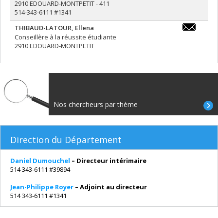
philippe.ro
2910 EDOUARD-MONTPETIT - 411
514-343-6111 #1341
THIBAUD-LATOUR
,
Ellena
ellena.thib
Conseillère à la réussite étudiante
latour@umo
2910 EDOUARD-MONTPETIT
Nos chercheurs par thème
Direction du Département
Daniel Dumouchel
– Directeur intérimaire
514 343-6111 #39894
Jean-Philippe Royer
– Adjoint au directeur
514 343-6111 #1341