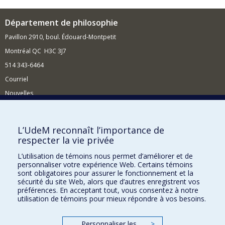
Département de philosophie
Pavillon 2910, boul. Édouard-Montpetit
Montréal QC H3C 3J7
514 343-6464
Courriel
Nouvelles
Activités
Comment soutenir le Département?
L’UdeM reconnaît l’importance de
respecter la vie privée
BESOIN D'AIDE?
L’utilisation de témoins nous permet d’améliorer et de
Plan du site
personnaliser votre expérience Web. Certains témoins
Signaler une erreur
sont obligatoires pour assurer le fonctionnement et la
sécurité du site Web, alors que d’autres enregistrent vos
Accessibilité
préférences. En acceptant tout, vous consentez à notre
utilisation de témoins pour mieux répondre à vos besoins.
FACULTÉ DES ARTS ET DES SCIENCES
Nos départements et écoles
Personnaliser les
>