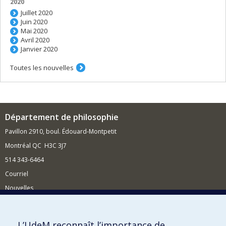
2020
Juillet 2020
Juin 2020
Mai 2020
Avril 2020
Janvier 2020
Toutes les nouvelles
Département de philosophie
Pavillon 2910, boul. Édouard-Montpetit
Montréal QC H3C 3J7
514 343-6464
Courriel
Nouvelles
Activités
Comment soutenir le Département?
L’UdeM reconnaît l’importance de