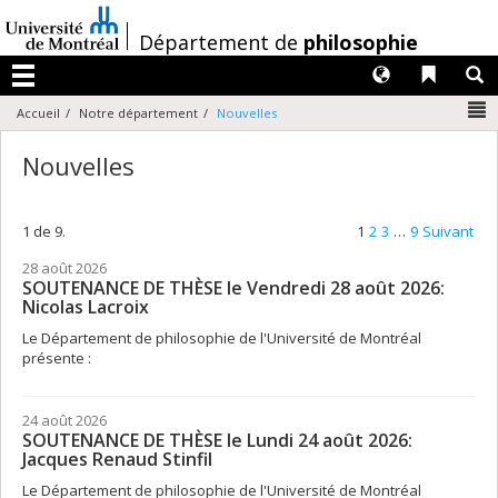
Passer
au
/
Département de
philosophie
contenu
Langues
Liens 
R
Menu
N
Accueil
Notre département
Nouvelles
Nouvelles
1 de 9.
1
2
3
…
9
Suivant
28 août 2026
SOUTENANCE DE THÈSE le Vendredi 28 août 2026:
Nicolas Lacroix
Le Département de philosophie de l'Université de Montréal
présente :
24 août 2026
SOUTENANCE DE THÈSE le Lundi 24 août 2026:
Jacques Renaud Stinfil
Le Département de philosophie de l'Université de Montréal