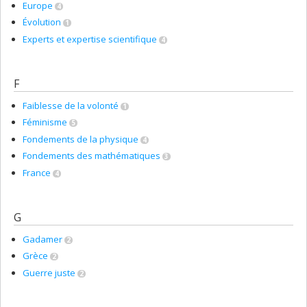
Europe
4
Évolution
1
Experts et expertise scientifique
4
F
Faiblesse de la volonté
1
Féminisme
5
Fondements de la physique
4
Fondements des mathématiques
3
France
4
G
Gadamer
2
Grèce
2
Guerre juste
2