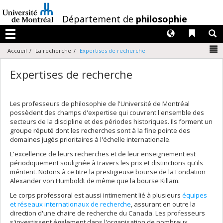
Passer
au
/
Département de
philosophie
contenu
Langues
Liens 
R
Menu
N
Accueil
La recherche
Expertises de recherche
Expertises de recherche
Les professeurs de philosophie de l'Université de Montréal
possèdent des champs d'expertise qui couvrent l'ensemble des
secteurs de la discipline et des périodes historiques. Ils forment un
groupe réputé dont les recherches sont à la fine pointe des
domaines jugés prioritaires à l'échelle internationale.
L'excellence de leurs recherches et de leur enseignement est
périodiquement soulignée à travers les prix et distinctions qu'ils
méritent. Notons à ce titre la prestigieuse bourse de la Fondation
Alexander von Humboldt de même que la bourse Killam.
Le corps professoral est aussi intimement lié à plusieurs
équipes
et réseaux internationaux de recherche
, assurant en outre la
direction d'une chaire de recherche du Canada. Les professeurs
s'investissent également dans l'organisation de nombreux