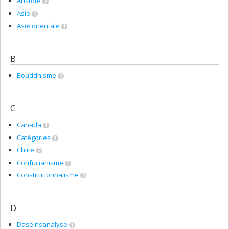
Aristote
7
Asie
1
Asie orientale
1
B
Bouddhisme
1
C
Canada
1
Catégories
1
Chine
2
Confucianisme
1
Constitutionnalisme
2
D
Daseinsanalyse
1