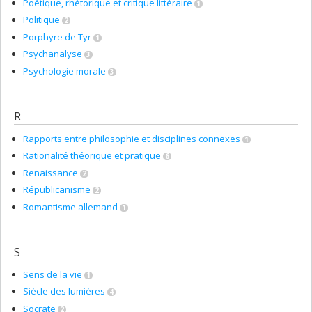
Poétique, rhétorique et critique littéraire
1
Politique
2
Porphyre de Tyr
1
Psychanalyse
3
Psychologie morale
3
R
Rapports entre philosophie et disciplines connexes
1
Rationalité théorique et pratique
6
Renaissance
2
Républicanisme
2
Romantisme allemand
1
S
Sens de la vie
1
Siècle des lumières
4
Socrate
2