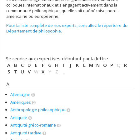
colloques internationaux et s'engagent activement dans la
communauté philosophique, qu'elle soit québécoise, nord-
américaine ou européenne.
Pour la liste complète de nos experts, consultez le répertoire du
Département de philosophie.
Se rendre aux expertises débutant par la lettre :
A
B
C
D
E
F
G
H
I
J
K
L
M
N
O
P
Q
R
S
T
U
V
W
X
Y
Z
_
A
Allemagne
3
Amériques
2
Anthropologie philosophique
4
Antiquité
6
Antiquité gréco-romaine
4
Antiquité tardive
1