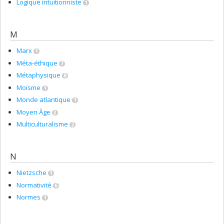
Logique intuitionniste
1
M
Marx
1
Méta-éthique
7
Métaphysique
8
Moïsme
1
Monde atlantique
1
Moyen Âge
3
Multiculturalisme
2
N
Nietzsche
1
Normativité
6
Normes
1