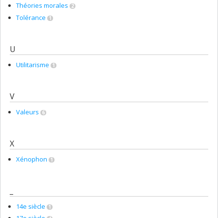
Théories morales
2
Tolérance
1
U
Utilitarisme
1
V
Valeurs
6
X
Xénophon
1
_
14e siècle
1