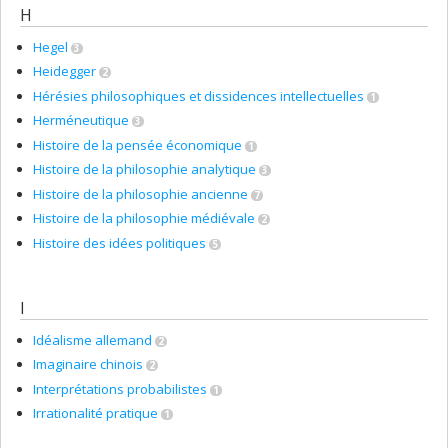
H
Hegel
3
Heidegger
2
Hérésies philosophiques et dissidences intellectuelles
1
Herméneutique
3
Histoire de la pensée économique
1
Histoire de la philosophie analytique
3
Histoire de la philosophie ancienne
7
Histoire de la philosophie médiévale
2
Histoire des idées politiques
5
I
Idéalisme allemand
2
Imaginaire chinois
2
Interprétations probabilistes
1
Irrationalité pratique
1