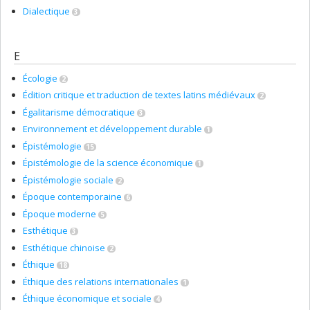
Dialectique
3
E
Écologie
2
Édition critique et traduction de textes latins médiévaux
2
Égalitarisme démocratique
3
Environnement et développement durable
1
Épistémologie
15
Épistémologie de la science économique
1
Épistémologie sociale
2
Époque contemporaine
6
Époque moderne
5
Esthétique
3
Esthétique chinoise
2
Éthique
18
Éthique des relations internationales
1
Éthique économique et sociale
4