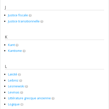
J
Justice fiscale
1
Justice transitionnelle
1
K
Kant
1
Kantisme
1
L
Laïcité
2
Leibniz
1
Lesniewski
1
Levinas
1
Littérature grecque ancienne
1
Logique
6