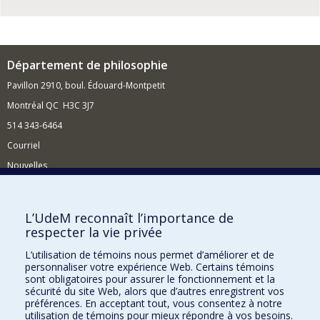
Département de philosophie
Pavillon 2910, boul. Édouard-Montpetit
Montréal QC H3C 3J7
514 343-6464
Courriel
Nouvelles
Activités
Comment soutenir le Département?
L’UdeM reconnaît l’importance de
respecter la vie privée
BESOIN D'AIDE?
L’utilisation de témoins nous permet d’améliorer et de
Plan du site
personnaliser votre expérience Web. Certains témoins
Signaler une erreur
sont obligatoires pour assurer le fonctionnement et la
sécurité du site Web, alors que d’autres enregistrent vos
Accessibilité
préférences. En acceptant tout, vous consentez à notre
utilisation de témoins pour mieux répondre à vos besoins.