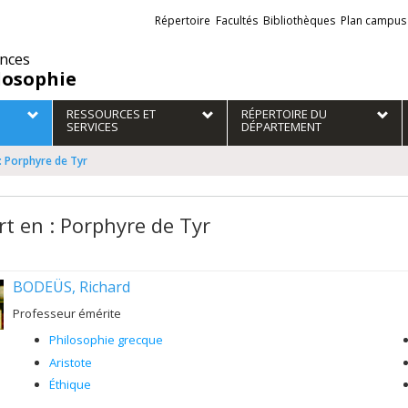
Liens
Répertoire
Facultés
Bibliothèques
Plan campus
externes
ences
losophie
RESSOURCES ET
RÉPERTOIRE DU
SERVICES
DÉPARTEMENT
: Porphyre de Tyr
rt en : Porphyre de Tyr
BODEÜS, Richard
Professeur émérite
Philosophie grecque
Aristote
Éthique