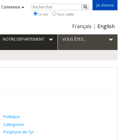
Je donne
Rechercher
Connexion
Rechercher
Ce site
Tout UdeM
Choix
Français
English
de
la
NOTRE DÉPARTEMENT
VOUS ÊTES...
langue
Politique
Catégories
Porphyre de Tyr