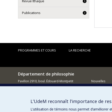
Revue Ithaque
Publications
PROGRAMMES ET COURS
LA RECHERCHE
Département de philosophie
Pavillon 2910, boul. Édouard-Montpetit
Nouvelles
Montréal QC H3C 3J7
Activités
514 343-6464
Comment so
L’UdeM reconnaît l’importance de resp
Courriel
L’utilisation de témoins nous permet d’améliorer e