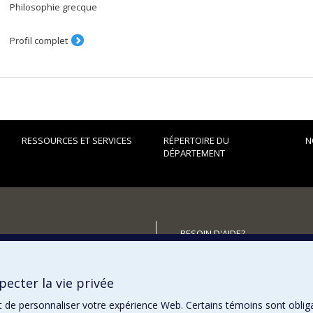
Philosophie grecque
Profil complet
RESSOURCES ET SERVICES
RÉPERTOIRE DU
N
DÉPARTEMENT
BESOIN D'AIDE?
Plan du site
utenir le Département?
Signaler une erreur
ecter la vie privée
Accessibilité
t de personnaliser votre expérience Web. Certains témoins sont oblig