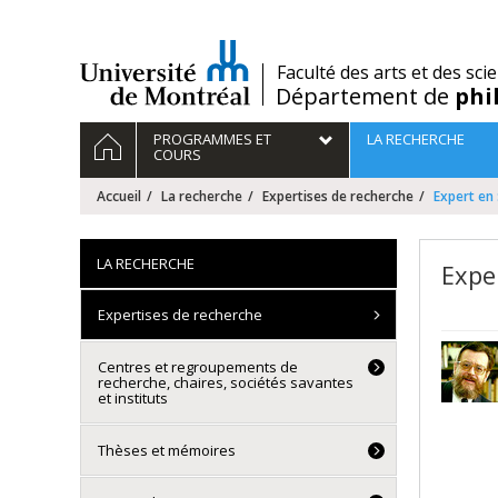
Passer
au
contenu
/
Faculté des arts et des sci
Département de
phi
Navigation
ACCUEIL
PROGRAMMES ET
LA RECHERCHE
principale
COURS
Accueil
La recherche
Expertises de recherche
Expert en 
LA RECHERCHE
Expe
Expertises de recherche
Centres et regroupements de
recherche, chaires, sociétés savantes
et instituts
Thèses et mémoires