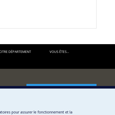
OTRE DÉPARTEMENT
VOUS ÊTES...
FACULTÉ DES ARTS ET DES SCIENCES
Nos départements et écoles
Nos centres d'études
atoires pour assurer le fonctionnement et la
Nos programmes et cours