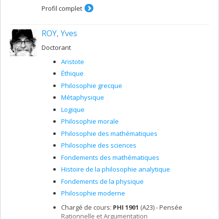
catégories et, finalement, l'épistémologie et l'ontologie
Profil complet
des mathématiques contemporaines.
ROY, Yves
Doctorant
Aristote
Éthique
Philosophie grecque
Métaphysique
Logique
Philosophie morale
Philosophie des mathématiques
Philosophie des sciences
Fondements des mathématiques
Histoire de la philosophie analytique
Fondements de la physique
Philosophie moderne
Chargé de cours:
PHI 1901
(A23) - Pensée
Rationnelle et Argumentation