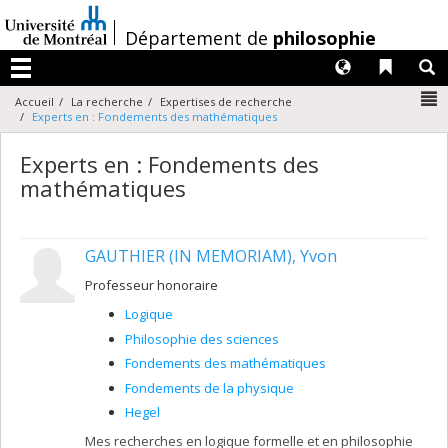
Passer
au
/
Département de
philosophie
contenu
Langues
Liens 
R
Menu
N
Accueil
La recherche
Expertises de recherche
Experts en : Fondements des mathématiques
Experts en : Fondements des
mathématiques
GAUTHIER (IN MEMORIAM), Yvon
Professeur honoraire
Logique
Philosophie des sciences
Fondements des mathématiques
Fondements de la physique
Hegel
Mes recherches en logique formelle et en philosophie