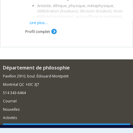
Aristote, éthique, physique, métaphysique,
délibération (
bouleusis
), décision (
boulesis
), choix
délibéré (
prohairesis
), autosuffisance (
autarkeia
),
dialectique, méthodes argumentatives et outils
Lire plus…
conceptuels aristotéliciens.
Profil complet
Philosophie grecque et éthique fondamentale.
Liberté humaine, responsabilité, acte volontaire.
Temporalité, simultanéité et effectivité en
éthique, physique et métapĥysique chez Aristote,
et en physique et logique moderne.
Logique, informatique théorique, philosophie des
Département de philosophie
mathématiques, thèorèmes de Godel,
Pavillon 2910, boul. Édouard-Montpetit
enumérabilité effective, computabilité,
complexité.
Montréal QC H3C 3J7
Philosophie analytique (théorie des actes de
514 343-6464
langage).
Courriel
Méthodes de conception logicielle, conceptualité
et applications du paradigme orienté-objet.
Nouvelles
Patrons de conception (Design Patterns) et
Activités
patrons architecturaux (Architectural Patterns),
refactorisation et conception piloté par le
Comment soutenir le Département?
domaine (Domain-Driven Design).