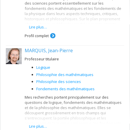
des sciences portent essentiellement sur les
fondements des mathématiques et les fondements de
la physique dans leurs aspects techniques, critiques,
historiques et philosophiques. Sur le plan proprement
philosophique, je défends une thèse constructiviste
Lire plus…
radicale qui consiste à montrer que l'arithmétique et sa
logique interne ou théorie des nombres sont au
Profil complet
fondement des théories mathématiques.
En philosophie de la physique, mon point de vue
MARQUIS, Jean-Pierre
antiréaliste a mis l'accent sur la logique interne des
théories physiques et de la physique mathématique
Professeur titulaire
dans le même esprit constructiviste.
Logique
Enfin, j'ai aussi mené des recherches parallèles sur la
Philosophie des mathématiques
logique dialectique de Hegel et j'ai pu montrer qu'il s'agit
Philosophie des sciences
d'une syllogistique traditionnelle accouplée au procès
dynamique de la sursomption (Aufhebung) à l'aide
Fondements des mathématiques
d'une opération de double négation.
Mes recherches portent principalement sur des
questions de logique, fondements des mathématiques
et de la philosophie des mathématiques. Elles se
découpent grossièrement en trois champs qui
s'entrecoupent: la portée philosophique et les
applications de la logique catégorique, les fondements
Lire plus…
des mathématiques dérivant de la théorie des