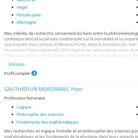
Hegel
Pensée juive
Allemagne
Mes intérêts de recherche concernent les liens entre la phénoménologi
contemporains) et la pensée continentale sur la sensibilité et la corporéité
que trouvée chez Levinas et Merleau-Ponty, dans la formation du 'moi' e
Husserl sur l'intersubjectivité), fait l'objet d'une recherche en cours.
effort pour repenser les valeurs européennes de son époque. J'ai enfi
rationnelle dans l'Allemagne du XIXe siècle, avec, à l'esprit, leurs diff
Lire plus…
(Pinel, Charcot).
Profil complet
GAUTHIER (IN MEMORIAM), Yvon
Professeur honoraire
Logique
Philosophie des sciences
Fondements des mathématiques
Mes recherches en logique formelle et en philosophie des sciences po
mathématiques et les fondements de la physique dans leurs aspects tech