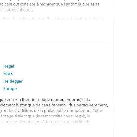
dicale qui consiste à montrer que l'arithmétique et sa
es mathématiques.
ent sur la logique interne des théories physiques et de la
e de Hegel et j'ai pu montrer qu'il s'agit d'une syllogistique
bung) à l'aide d'une opération de double négation.
Hegel
Marx
Heidegger
Europe
e entre la théorie critique (surtout Adorno) et la
sement historique de cette tension. Plus particulièrement,
 grandes traditions de la philosophie européenne. Cette
ritage dialectique (la temporalité chez Hegel), la
le concept d'éducation, Adorno et la possibilité de
tiel humain ou social) et la métaphysique (le concept
oire de la philosophie).