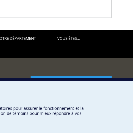
OTRE DÉPARTEMENT
VOUS ÊTES...
FACULTÉ DES ARTS ET DES SCIENCES
Nos départements et écoles
Nos centres d'études
atoires pour assurer le fonctionnement et la
Nos programmes et cours
sation de témoins pour mieux répondre à vos