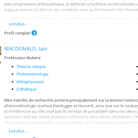
plan proprement philosophique, je défends une thèse constructiviste ra
logique interne ou théorie des nombres sont au fondement des théori
En philosophie de la physique, mon point de vue antiréaliste a mis l'acc
Lire plus…
physique mathématique dans le même esprit constructiviste.
Enfin, j'ai aussi mené des recherches parallèles sur la logique dialectiqu
Profil complet
traditionnelle accouplée au procès dynamique de la sursomption (Aufhe
MACDONALD, Iain
Professeur titulaire
Théorie critique
Phénoménologie
Métaphysique
Esthétique
Mes intérêts de recherche portent principalement sur la tension historiqu
phénoménologie (surtout Heidegger et Husserl), ainsi que sur le soubas
je m'intéresse au rôle joué par le concept de possibilité dans ces deux
question centrale anime plusieurs réflexions dans divers domaines : l'hé
philosophie pratique (Marx et la possibilité de l'émancipation, Hegel et 
l'autonomie), l'esthétique (l'œuvre d'art comme l'expression d'un poten
Lire plus…
d'horizon chez Husserl, la modalité et le primat de l'actualité dans l'hist