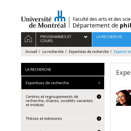
Passer
au
contenu
/
Faculté des arts et des sci
Département de
phi
Navigation
ACCUEIL
PROGRAMMES ET
LA RECHERCHE
principale
COURS
Accueil
La recherche
Expertises de recherche
Experts en
LA RECHERCHE
Expe
Expertises de recherche
Centres et regroupements de
recherche, chaires, sociétés savantes
et instituts
Thèses et mémoires