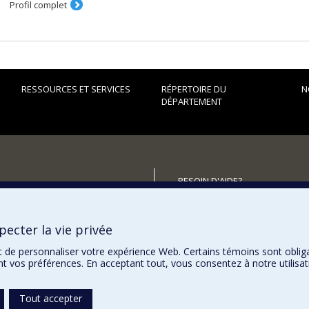
Profil complet
RESSOURCES ET SERVICES
RÉPERTOIRE DU
N
DÉPARTEMENT
BESOIN D'AIDE?
Plan du site
utenir le Département?
Signaler une erreur
ecter la vie privée
Accessibilité
t de personnaliser votre expérience Web. Certains témoins sont oblig
ent vos préférences. En acceptant tout, vous consentez à notre utili
Tout accepter