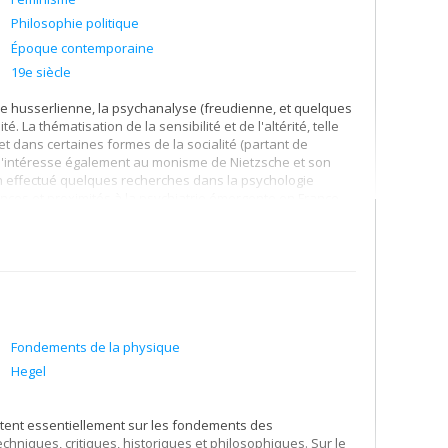
Philosophie politique
Époque contemporaine
19e siècle
e husserlienne, la psychanalyse (freudienne, et quelques
. La thématisation de la sensibilité et de l'altérité, telle
t dans certaines formes de la socialité (partant de
 Je m'intéresse également au monisme de Nietzsche et son
n effectué quelques recherches dans la psychologie
érences et proximités à la psychiatrie émergente en France
Fondements de la physique
Hegel
rtent essentiellement sur les fondements des
niques, critiques, historiques et philosophiques. Sur le