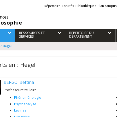
Liens
Répertoire
Facultés
Bibliothèques
Plan campus
externes
ences
losophie
RESSOURCES ET
RÉPERTOIRE DU
SERVICES
DÉPARTEMENT
 : Hegel
rts en : Hegel
BERGO, Bettina
Professeure titulaire
Phénoménologie
Psychanalyse
Levinas
Nietzsche