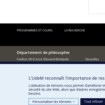
PROGRAMMES ET COURS
LA RECHERCHE
Département de philosophie
Pavillon 2910, boul. Édouard-Montpetit
Nouvelles
Montréal QC H3C 3J7
Activités
514 343-6464
Comment so
L’UdeM reconnaît l’importance de resp
Courriel
L’utilisation de témoins nous permet d’améliorer e
sécurité du site Web, alors que d’autres enregistr
besoins.
Tout refuser
Personnaliser les témoins
>