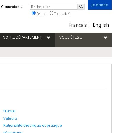
Je donne
Rechercher
Connexion
Rechercher
Ce site
Tout UdeM
Choix
Français
English
de
la
NOTRE DÉPARTEMENT
VOUS ÊTES...
langue
France
Valeurs
Rationalité théorique et pratique
Féminisme