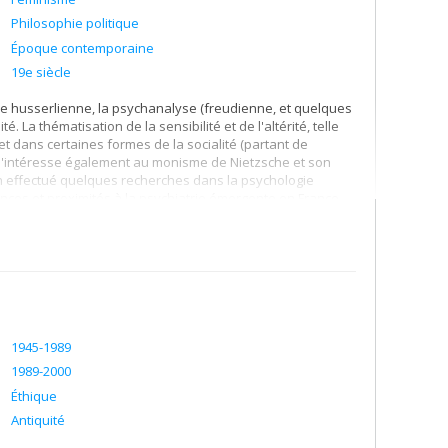
Philosophie politique
Époque contemporaine
19e siècle
e husserlienne, la psychanalyse (freudienne, et quelques
. La thématisation de la sensibilité et de l'altérité, telle
t dans certaines formes de la socialité (partant de
 Je m'intéresse également au monisme de Nietzsche et son
n effectué quelques recherches dans la psychologie
érences et proximités à la psychiatrie émergente en France
1945-1989
1989-2000
Éthique
Antiquité