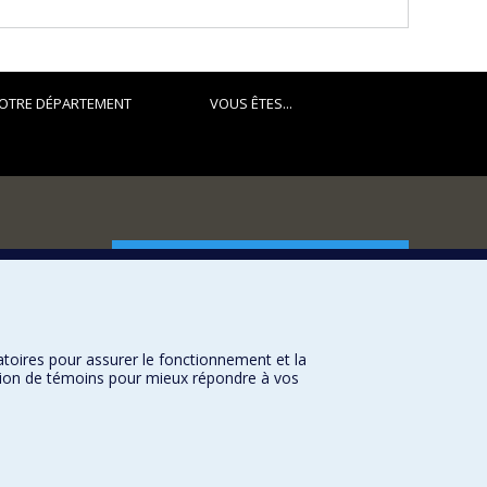
OTRE DÉPARTEMENT
VOUS ÊTES...
FACULTÉ DES ARTS ET DES SCIENCES
Nos départements et écoles
Nos centres d'études
atoires pour assurer le fonctionnement et la
Nos programmes et cours
sation de témoins pour mieux répondre à vos