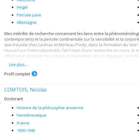
Hegel
Pensée juive
Allemagne
Mes intérêts de recherche concernent les liens entre la phénoménologi
contemporains) et la pensée continentale sur la sensibilité et la corporéité
que trouvée chez Levinas et Merleau-Ponty, dans la formation du 'moi' e
Husserl sur l'intersubjectivité), fait l'objet d'une recherche en cours.
effort pour repenser les valeurs européennes de son époque. J'ai enfi
rationnelle dans l'Allemagne du XIXe siècle, avec, à l'esprit, leurs diff
Lire plus…
(Pinel, Charcot).
Profil complet
COMTOIS, Nicolas
Doctorant
Histoire de la philosophie ancienne
Herméneutique
France
1900-1945