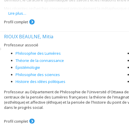
définition, le caractère systématique des savoirs et les relations entre l
Mes récentes recherches concernent principalement la métaphysique de 
Lire plus…
réorientations de la discipline dans le contexte de l'évolution des sci
Profil complet
RIOUX BEAULNE, Mitia
Professeur associé
Philosophie des Lumières
Théorie de la connaissance
Épistémologie
Philosophie des sciences
Histoire des idées politiques
Professeur au Département de Philosophie de l'Université d'Ottawa de
centraux de la pensée des Lumières françaises: la théorie de l'imaginat
(esthétique) et affective (éthique) et la pensée de l'histoire du point d
dans le progrès social.
Profil complet