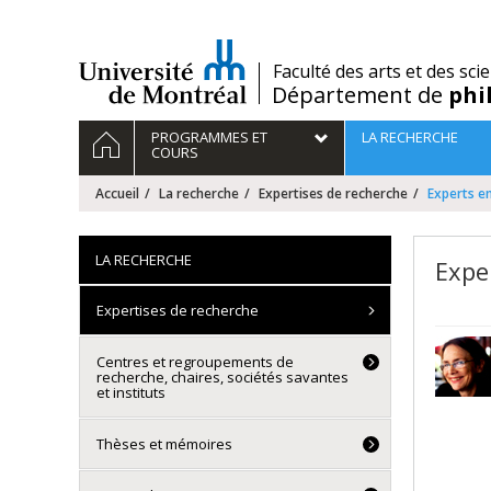
Passer
au
contenu
/
Faculté des arts et des sci
Département de
phi
Navigation
ACCUEIL
PROGRAMMES ET
LA RECHERCHE
principale
COURS
Accueil
La recherche
Expertises de recherche
Experts en
LA RECHERCHE
Expe
Expertises de recherche
Centres et regroupements de
recherche, chaires, sociétés savantes
et instituts
Thèses et mémoires