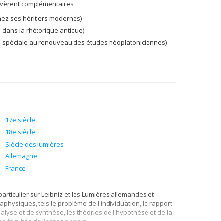
'avèrent complémentaires:
 chez ses héritiers modernes)
dans la rhétorique antique)
on spéciale au renouveau des études néoplatoniciennes)
17e siècle
18e siècle
Siècle des lumières
Allemagne
France
 particulier sur Leibniz et les Lumières allemandes et
physiques, tels le problème de l'individuation, le rapport
nalyse et de synthèse, les théories de l'hypothèse et de la