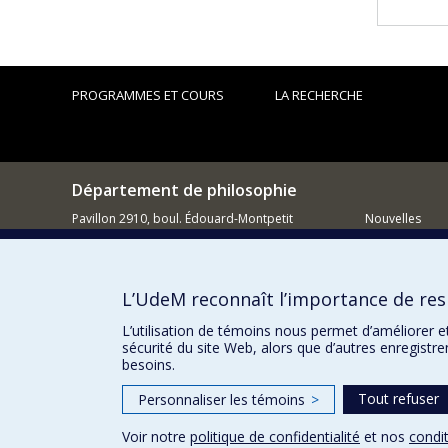
PROGRAMMES ET COURS
LA RECHERCHE
Département de philosophie
Pavillon 2910, boul. Édouard-Montpetit
Nouvelles
Montréal QC H3C 3J7
Activités
514 343-6464
Comment so
L’UdeM reconnaît l’importance de resp
Courriel
L’utilisation de témoins nous permet d’améliorer e
sécurité du site Web, alors que d’autres enregistr
besoins.
Tout refuser
Personnaliser les témoins
>
Voir notre
politique de confidentialité
et nos
condit
Confidentialité
Conditions d’utilisation
Paramètres des 