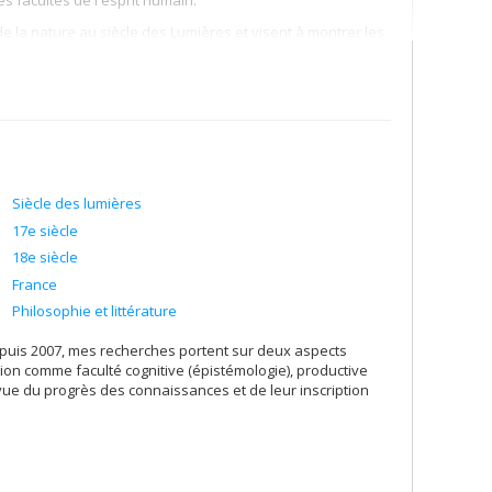
es facultés de l'esprit humain.
la nature au siècle des Lumières et visent à montrer les
ences modernes.
Siècle des lumières
17e siècle
18e siècle
France
Philosophie et littérature
puis 2007, mes recherches portent sur deux aspects
ion comme faculté cognitive (épistémologie), productive
e vue du progrès des connaissances et de leur inscription