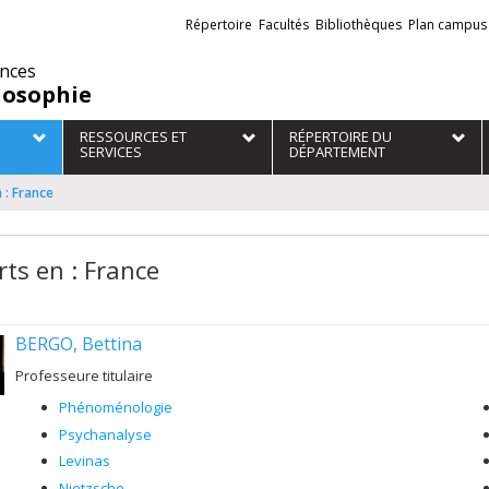
Liens
Répertoire
Facultés
Bibliothèques
Plan campus
externes
ences
losophie
RESSOURCES ET
RÉPERTOIRE DU
SERVICES
DÉPARTEMENT
 : France
rts en : France
BERGO, Bettina
Professeure titulaire
Phénoménologie
Psychanalyse
Levinas
Nietzsche