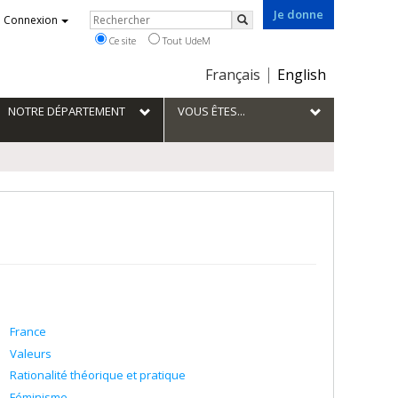
Je donne
Rechercher
Connexion
Rechercher
Ce site
Tout UdeM
Choix
Français
English
de
la
NOTRE DÉPARTEMENT
VOUS ÊTES...
langue
France
Valeurs
Rationalité théorique et pratique
Féminisme