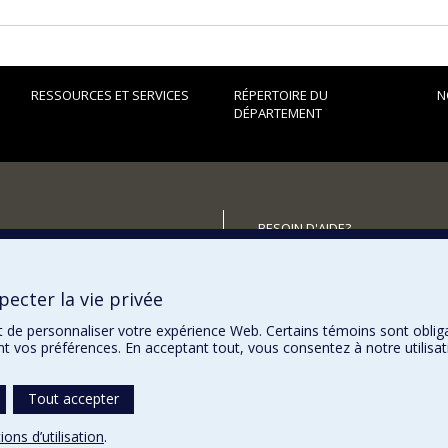
RESSOURCES ET SERVICES
RÉPERTOIRE DU
N
DÉPARTEMENT
BESOIN D'AIDE?
Plan du site
utenir le Département?
Signaler une erreur
ecter la vie privée
Accessibilité
t de personnaliser votre expérience Web. Certains témoins sont oblig
ent vos préférences. En acceptant tout, vous consentez à notre utili
Tout accepter
ions d’utilisation
.
témoins