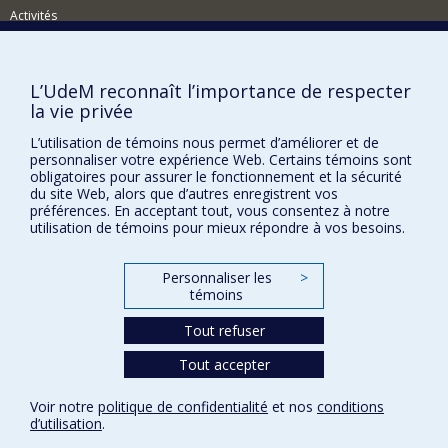
Activités
Comment soutenir le Département?
BESOIN D'AIDE?
L’UdeM reconnaît l’importance de respecter
la vie privée
Plan du site
L’utilisation de témoins nous permet d’améliorer et de
Signaler une erreur
personnaliser votre expérience Web. Certains témoins sont
Accessibilité
obligatoires pour assurer le fonctionnement et la sécurité
du site Web, alors que d’autres enregistrent vos
FACULTÉ DES ARTS ET DES SCIENCES
préférences. En acceptant tout, vous consentez à notre
utilisation de témoins pour mieux répondre à vos besoins.
Nos départements et écoles
Nos centres d'études
Personnaliser les
>
témoins
Nos programmes et cours
Tout refuser
Tout accepter
Confidentialité
Conditions d’utilisation
Voir notre
politique de confidentialité
et nos
conditions
Paramètres des témoins
d’utilisation
.
Université de
Montréal