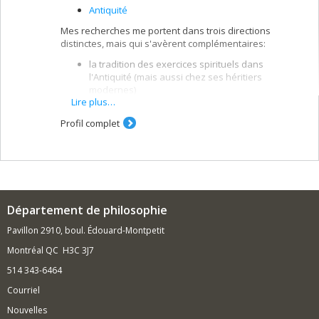
Antiquité
Mes recherches me portent dans trois directions
distinctes, mais qui s'avèrent complémentaires:
la tradition des exercices spirituels dans
l'Antiquité (mais aussi chez ses héritiers
modernes)
Lire plus…
l'herméneutique philosophique (notamment
d'après ses sources dans la rhétorique antique)
Profil complet
la philosophie française contemporaine (en
prêtant une attenton spéciale au renouveau des
études néoplatoniciennes)
Département de philosophie
Pavillon 2910, boul. Édouard-Montpetit
Montréal QC H3C 3J7
514 343-6464
Courriel
Nouvelles