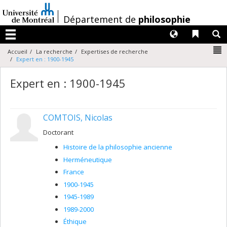
Passer
au
/
Département de
philosophie
contenu
Langues
Liens 
R
Menu
N
Accueil
La recherche
Expertises de recherche
Expert en : 1900-1945
Expert en : 1900-1945
COMTOIS, Nicolas
Doctorant
Histoire de la philosophie ancienne
Herméneutique
France
1900-1945
1945-1989
1989-2000
Éthique