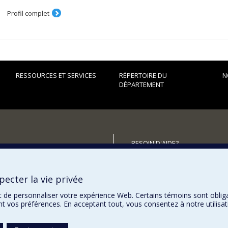
Profil complet
RESSOURCES ET SERVICES
RÉPERTOIRE DU
N
DÉPARTEMENT
BESOIN D'AIDE?
Plan du site
utenir le Département?
Signaler une erreur
ecter la vie privée
Accessibilité
t de personnaliser votre expérience Web. Certains témoins sont oblig
ent vos préférences. En acceptant tout, vous consentez à notre utili