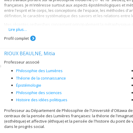
françaises. Je m'intéresse surtout aux aspects épistémologiques et méta
entre l'esprit et le corps, les conceptions de l'espace, les méthodes d'a
définition, le caractère systématique des savoirs et les relations entre l
Mes récentes recherches concernent principalement la métaphysique de 
Lire plus…
réorientations de la discipline dans le contexte de l'évolution des sci
Profil complet
RIOUX BEAULNE, Mitia
Professeur associé
Philosophie des Lumières
Théorie de la connaissance
Épistémologie
Philosophie des sciences
Histoire des idées politiques
Professeur au Département de Philosophie de l'Université d'Ottawa de
centraux de la pensée des Lumières françaises: la théorie de l'imaginat
(esthétique) et affective (éthique) et la pensée de l'histoire du point d
dans le progrès social.