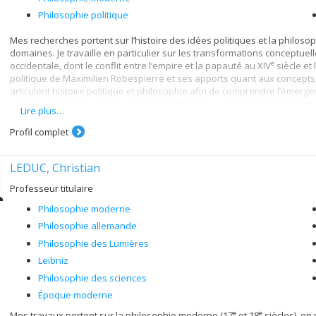
épistémologiques et des dispositifs fictionnels et rhétoriques dan
Philosophie politique
Enfin, j'ai entamé une recherche devant conduire, avec la collabo
d'une sélection de textes philosophiques importants de certains
Mes recherches portent sur l’histoire des idées politiques et la philosop
l'Académie de Berlin, comme Johann Georg Sulzer et Jean Bernard
domaines. Je travaille en particulier sur les transformations conceptuell
les débats de l'Académie de Berlin, entre 1748 et 1780, constitue
e
occidentale, dont le conflit entre l’empire et la papauté au XIV
siècle et
enjeux essentiels de la réflexion philosophique des Lumières sur
politique de Maximilien Robespierre et ses apports quant aux concepts 
l'action, des sentiments, etc.
articulent histoire politique et philosophie afin de comprendre l’émergen
ainsi que la portée de ces innovations théoriques depuis le Moyen Âge ta
Lire plus…
Profil complet
LEDUC, Christian
Professeur titulaire
Philosophie moderne
Philosophie allemande
Philosophie des Lumières
Leibniz
Philosophie des sciences
Époque moderne
e
e
Mes travaux portent sur la philosophie moderne (17
et 18
siècles), en