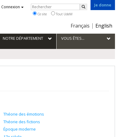
Je donne
Rechercher
Connexion
Rechercher
Ce site
Tout UdeM
Choix
Français
English
de
la
NOTRE DÉPARTEMENT
VOUS ÊTES...
langue
Théorie des émotions
Théorie des fictions
Époque moderne
17e siècle