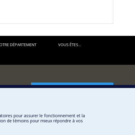
OTRE DÉPARTEMENT
VOUS ÊTES...
FACULTÉ DES ARTS ET DES SCIENCES
Nos départements et écoles
Nos centres d'études
atoires pour assurer le fonctionnement et la
Nos programmes et cours
sation de témoins pour mieux répondre à vos