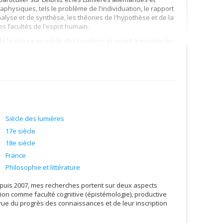
physiques, tels le problème de l'individuation, le rapport
nalyse et de synthèse, les théories de l'hypothèse et de la
es facultés de l'esprit humain.
la nature au siècle des Lumières et visent à montrer les
ences modernes.
Siècle des lumières
17e siècle
18e siècle
France
Philosophie et littérature
puis 2007, mes recherches portent sur deux aspects
ion comme faculté cognitive (épistémologie), productive
e vue du progrès des connaissances et de leur inscription