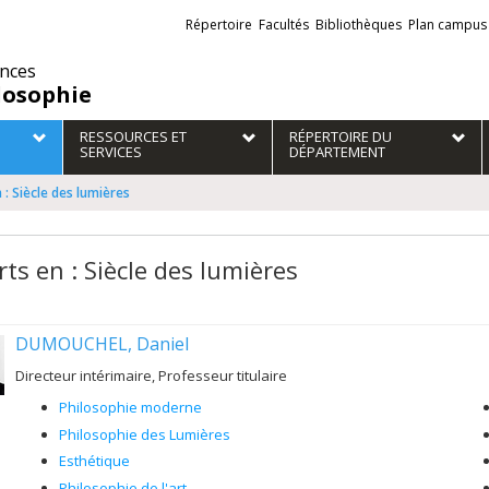
Liens
Répertoire
Facultés
Bibliothèques
Plan campus
externes
ences
losophie
RESSOURCES ET
RÉPERTOIRE DU
SERVICES
DÉPARTEMENT
 : Siècle des lumières
ts en : Siècle des lumières
DUMOUCHEL, Daniel
Directeur intérimaire, Professeur titulaire
Philosophie moderne
Philosophie des Lumières
Esthétique
Philosophie de l'art