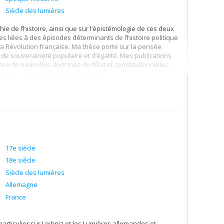
s des discours qui visent à la production de la vérité.
Siècle des lumières
ration d'autres collègues, à l'édition et au commentaire
 membres de la classe de " philosophie spéculative " de
hie de l’histoire, ainsi que sur l’épistémologie de ces deux
 Merian. À mi-chemin entre leibnizianisme et empirisme,
es liées à des épisodes déterminants de l’histoire politique
nt un laboratoire idéal pour suivre la transformation des
 la Révolution française. Ma thèse porte sur la pensée
 la nature de la connaissance, de la représentation, de
de souveraineté populaire et d’égalité. Mes publications
ce de nouvelles doctrines de l’État et constitutionnelles,
rdif jusqu'à la fin de la Modernité.
17e siècle
18e siècle
Siècle des lumières
Allemagne
France
 particulier sur Leibniz et les Lumières allemandes et