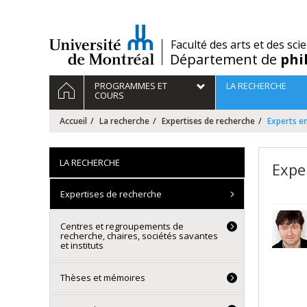
Passer
au
contenu
/
Faculté des arts et des sci
Département de
phi
Navigation
ACCUEIL
PROGRAMMES ET
LA RECHERCHE
principale
COURS
Accueil
La recherche
Expertises de recherche
Experts en
LA RECHERCHE
Exper
Expertises de recherche
Centres et regroupements de
recherche, chaires, sociétés savantes
et instituts
Thèses et mémoires