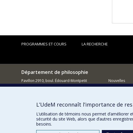
PROGRAMMES ET COURS
LA RECHERCHE
Département de philosophie
Pavillon 2910, boul. Édouard-Montpetit
Nouvelles
Montréal QC H3C 3J7
Activités
514 343-6464
Comment so
L’UdeM reconnaît l’importance de resp
Courriel
L’utilisation de témoins nous permet d’améliorer e
sécurité du site Web, alors que d’autres enregistr
besoins.