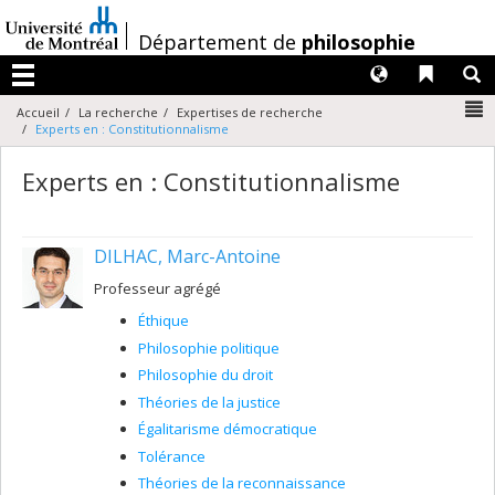
Passer
au
/
Département de
philosophie
contenu
Langues
Liens 
R
Menu
N
Accueil
La recherche
Expertises de recherche
Experts en : Constitutionnalisme
Experts en : Constitutionnalisme
DILHAC, Marc-Antoine
Professeur agrégé
Éthique
Philosophie politique
Philosophie du droit
Théories de la justice
Égalitarisme démocratique
Tolérance
Théories de la reconnaissance