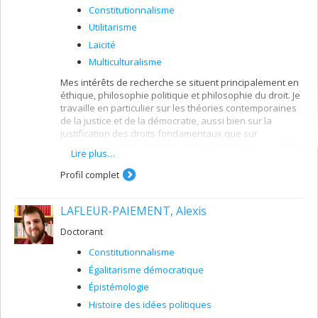
Constitutionnalisme
Utilitarisme
Laïcité
Multiculturalisme
Mes intérêts de recherche se situent principalement en
éthique, philosophie politique et philosophie du droit. Je
travaille en particulier sur les théories contemporaines
de la justice et de la démocratie, aussi bien sur la
justification des droits fondamentaux que sur
mécanismes institutionnels qui les mettent en œuvre. Je
Lire plus…
m'intéresse au libéralisme politique et à ses implications
multiculturalistes, à la problématique de la raison
Profil complet
publique et de la délibération, au constitutionnalisme et
à l'argumentation juridique.
LAFLEUR-PAIEMENT, Alexis
Je poursuis dans le cadre de ma chaire un programme
de recherche sur les institutions de la tolérance dont la
Doctorant
dimension politique se déploie aussi en psychologie
Constitutionnalisme
morale et en philosophie de l’éducation. Au cours de
l’année 2011-2012, j’ai également engagé un travail sur
Égalitarisme démocratique
la question de la corruption dans et de la démocratie. Je
Épistémologie
coordonne depuis 2012 le groupe de recherche
CORDÉ
Histoire des idées politiques
Corruption et démocratie
.