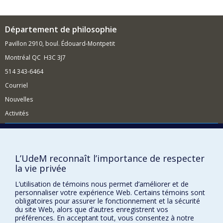
l’émergence de nouvelles doctrines de l’État et
constitutionnelles, ainsi que la portée de ces
innovations théoriques depuis le Moyen Âge tardif
Département de philosophie
jusqu'à la fin de la Modernité.
Pavillon 2910, boul. Édouard-Montpetit
Montréal QC H3C 3J7
514 343-6464
Courriel
Nouvelles
Activités
Comment soutenir le Département?
BESOIN D'AIDE?
L’UdeM reconnaît l’importance de respecter
Plan du site
la vie privée
Signaler une erreur
L’utilisation de témoins nous permet d’améliorer et de
Accessibilité
personnaliser votre expérience Web. Certains témoins sont
obligatoires pour assurer le fonctionnement et la sécurité
FACULTÉ DES ARTS ET DES SCIENCES
du site Web, alors que d’autres enregistrent vos
préférences. En acceptant tout, vous consentez à notre