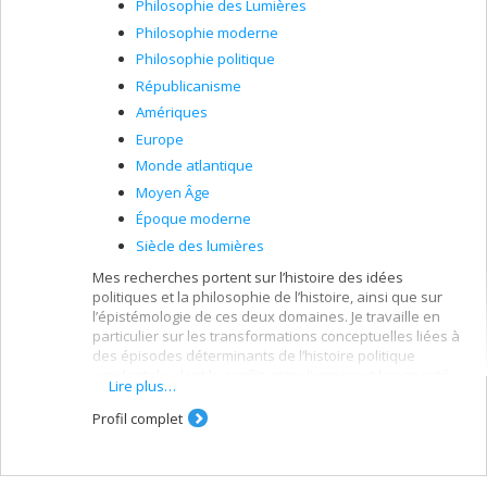
Philosophie des Lumières
Champs d'expertise
: Éthique; Philosophie politique;
Philosophie moderne
Philosophie du droit; Théories de la justice; Égalitarisme
démocratique; Tolérance, Laïcité, Multiculturalisme;
Philosophie politique
Théories de la reconnaissance; Constitutionnalisme;
Républicanisme
Utilitarisme
Amériques
Europe
Monde atlantique
Moyen Âge
Époque moderne
Siècle des lumières
Mes recherches portent sur l’histoire des idées
politiques et la philosophie de l’histoire, ainsi que sur
l’épistémologie de ces deux domaines. Je travaille en
particulier sur les transformations conceptuelles liées à
des épisodes déterminants de l’histoire politique
occidentale, dont le conflit entre l’empire et la papauté
Lire plus…
e
au XIV
siècle et la Révolution française. Ma thèse porte
sur la pensée politique de Maximilien Robespierre et
Profil complet
ses apports quant aux concepts de souveraineté
populaire et d’égalité. Mes publications articulent
histoire politique et philosophie afin de comprendre