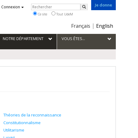
Je donne
Rechercher
Connexion
Rechercher
Ce site
Tout UdeM
Choix
Français
English
de
la
NOTRE DÉPARTEMENT
VOUS ÊTES...
langue
Théories de la reconnaissance
Constitutionnalisme
Utilitarisme
Laïcité