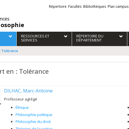
Liens
Répertoire
Facultés
Bibliothèques
Plan campus
externes
ences
losophie
RESSOURCES ET
RÉPERTOIRE DU
SERVICES
DÉPARTEMENT
: Tolérance
rt en : Tolérance
DILHAC, Marc-Antoine
Professeur agrégé
Éthique
Philosophie politique
Philosophie du droit
Théories de la justice