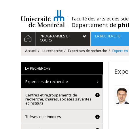
Passer
au
contenu
/
Faculté des arts et des sci
Département de
phi
Navigation
ACCUEIL
PROGRAMMES ET
LA RECHERCHE
principale
COURS
Accueil
La recherche
Expertises de recherche
Expert en 
LA RECHERCHE
Expe
Expertises de recherche
Centres et regroupements de
recherche, chaires, sociétés savantes
et instituts
Thèses et mémoires