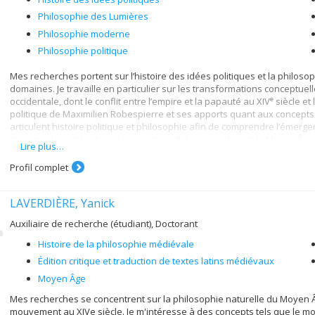
Philosophie des Lumières
Philosophie moderne
Philosophie politique
Mes recherches portent sur l’histoire des idées politiques et la philosop
domaines. Je travaille en particulier sur les transformations conceptuell
e
occidentale, dont le conflit entre l’empire et la papauté au XIV
siècle et
politique de Maximilien Robespierre et ses apports quant aux concepts 
articulent histoire politique et philosophie afin de comprendre l’émergen
ainsi que la portée de ces innovations théoriques depuis le Moyen Âge ta
Lire plus…
Profil complet
LAVERDIÈRE, Yanick
Auxiliaire de recherche (étudiant), Doctorant
Histoire de la philosophie médiévale
Édition critique et traduction de textes latins médiévaux
Moyen Âge
Mes recherches se concentrent sur la philosophie naturelle du Moyen Âg
mouvement au XIVe siècle. Je m'intéresse à des concepts tels que le mou