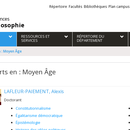
Liens
Répertoire
Facultés
Bibliothèques
Plan campus
externes
ences
losophie
RESSOURCES ET
RÉPERTOIRE DU
SERVICES
DÉPARTEMENT
n : Moyen Âge
rts en : Moyen Âge
LAFLEUR-PAIEMENT, Alexis
Doctorant
Constitutionnalisme
Égalitarisme démocratique
Épistémologie
Histoire des idées politiques