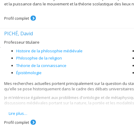
et la puissance dans le mouvement et la théorie scolastique des lieux n
Profil complet
PICHÉ, David
Professeur titulaire
Histoire de la philosophie médiévale
Philosophie de la religion
Théorie de la connaissance
Épistémologie
Mes recherches actuelles portent principalement sur la question du stat
qu'elle se pose historiquement dans le cadre des débats universitaires
Je m'intéresse également aux problèmes d'ontologie et de métaphysiq
discussions médiévales portant sur la nature, la portée et les modalit
Mes travaux comportent presque toujours trois dimensions: l'édition sa
Lire plus…
française de ces documents et leur interprétation et analyse dans la pe
Profil complet