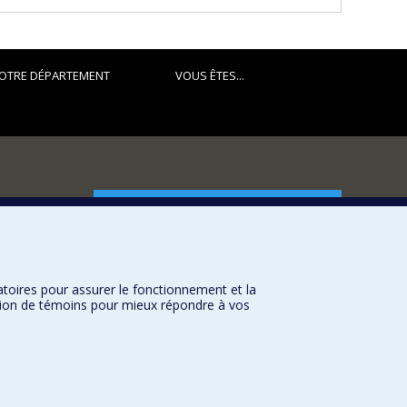
OTRE DÉPARTEMENT
VOUS ÊTES...
FACULTÉ DES ARTS ET DES SCIENCES
Nos départements et écoles
Nos centres d'études
atoires pour assurer le fonctionnement et la
Nos programmes et cours
sation de témoins pour mieux répondre à vos
Université de