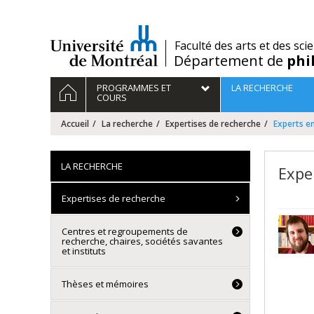
Passer
au
contenu
/
Faculté des arts et des sci
Département de
phi
Navigation
ACCUEIL
PROGRAMMES ET
LA RECHERCHE
principale
COURS
Accueil
La recherche
Expertises de recherche
Experts e
LA RECHERCHE
Expe
Expertises de recherche
Centres et regroupements de
recherche, chaires, sociétés savantes
et instituts
Thèses et mémoires