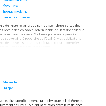
Moyen Âge
Époque moderne
Siècle des lumières
hie de l’histoire, ainsi que sur l’épistémologie de ces deux
es liées à des épisodes déterminants de l’histoire politique
 la Révolution française. Ma thèse porte sur la pensée
de souveraineté populaire et d’égalité. Mes publications
ce de nouvelles doctrines de l’État et constitutionnelles,
rdif jusqu'à la fin de la Modernité.
14e siècle
Europe
e et plus spécifiquement sur la physique et la théorie du
vement naturel ou violent, la relation entre la résistance