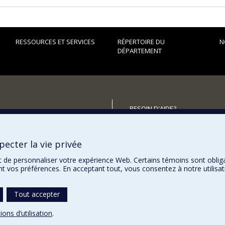
RESSOURCES ET SERVICES
RÉPERTOIRE DU
N
DÉPARTEMENT
BESOIN D'AIDE?
Plan du site
utenir le Département?
Signaler une erreur
ecter la vie privée
Accessibilité
t de personnaliser votre expérience Web. Certains témoins sont oblig
ent vos préférences. En acceptant tout, vous consentez à notre utili
Tout accepter
ions d’utilisation
.
témoins