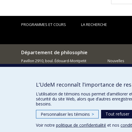
PROGRAMMES ET COURS
LA RECHERCHE
Département de philosophie
Pavillon 2910, boul. Édouard-Montpetit
Nouvelles
Montréal QC H3C 3J7
Activités
514 343-6464
Comment so
L’UdeM reconnaît l’importance de resp
Courriel
L’utilisation de témoins nous permet d’améliorer e
sécurité du site Web, alors que d’autres enregistr
besoins.
Tout refuser
Personnaliser les témoins
>
Voir notre
politique de confidentialité
et nos
condit
Confidentialité
Conditions d’utilisation
Paramètres des 