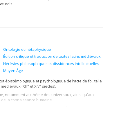
aturels.
Ontologie et métaphysique
Édition critique et traduction de textes latins médiévaux
Hérésies philosophiques et dissidences intellectuelles
Moyen Âge
ut épistémologique et psychologique de l'acte de foi, telle
e
e
 médiévaux (XIII
et XIV
siècles).
ue, notamment au thème des universaux, ainsi qu'aux
és de la connaissance humaine.
vante de textes latins du bas Moyen Âge, la traduction
rspective d'une histoire critique de la pensée médiévale.