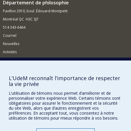
Département de philosophie
leur interprétation et analyse dans la perspective d'une
histoire critique de la pensée médiévale.
Pavillon 2910, boul. Édouard-Montpetit
Montréal QC H3C 3J7
514 343-6464
Courriel
Nouvelles
Activités
Comment soutenir le Département?
BESOIN D'AIDE?
L’UdeM reconnaît l’importance de respecter
Plan du site
la vie privée
Signaler une erreur
L’utilisation de témoins nous permet d’améliorer et de
Accessibilité
personnaliser votre expérience Web. Certains témoins sont
obligatoires pour assurer le fonctionnement et la sécurité
FACULTÉ DES ARTS ET DES SCIENCES
du site Web, alors que d’autres enregistrent vos
préférences. En acceptant tout, vous consentez à notre
utilisation de témoins pour mieux répondre à vos besoins.
Nos départements et écoles
Nos centres d'études