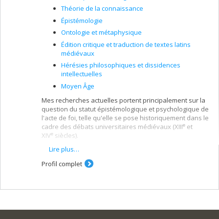
Théorie de la connaissance
Épistémologie
Ontologie et métaphysique
Édition critique et traduction de textes latins
médiévaux
Hérésies philosophiques et dissidences
intellectuelles
Moyen Âge
Mes recherches actuelles portent principalement sur la
question du statut épistémologique et psychologique de
l'acte de foi, telle qu'elle se pose historiquement dans le
e
cadre des débats universitaires médiévaux (XIII
et
e
XIV
siècles).
Lire plus…
Je m'intéresse également aux problèmes d'ontologie et
de métaphysique, notamment au thème des
Profil complet
universaux, ainsi qu'aux discussions médiévales
portant sur la nature, la portée et les modalités de la
connaissance humaine.
Mes travaux comportent presque toujours trois
dimensions: l'édition savante de textes latins du bas
Moyen Âge, la traduction française de ces documents et