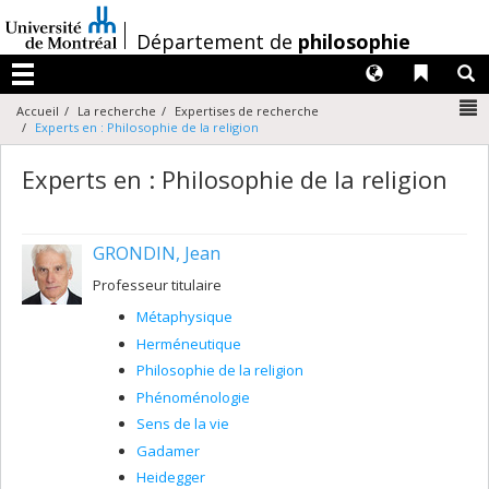
Passer
au
/
Département de
philosophie
contenu
Langues
Liens 
R
Menu
N
Accueil
La recherche
Expertises de recherche
Experts en : Philosophie de la religion
Experts en : Philosophie de la religion
GRONDIN, Jean
Professeur titulaire
Métaphysique
Herméneutique
Philosophie de la religion
Phénoménologie
Sens de la vie
Gadamer
Heidegger