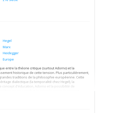
Hegel
Marx
Heidegger
Europe
e entre la théorie critique (surtout Adorno) et la
sement historique de cette tension. Plus particulièrement,
 grandes traditions de la philosophie européenne. Cette
ritage dialectique (la temporalité chez Hegel), la
le concept d'éducation, Adorno et la possibilité de
tiel humain ou social) et la métaphysique (le concept
oire de la philosophie).