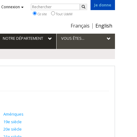
Je donne
Rechercher
Connexion
Rechercher
Ce site
Tout UdeM
Choix
Français
English
de
la
NOTRE DÉPARTEMENT
VOUS ÊTES...
langue
Amériques
19e siècle
20e siècle
21e siècle