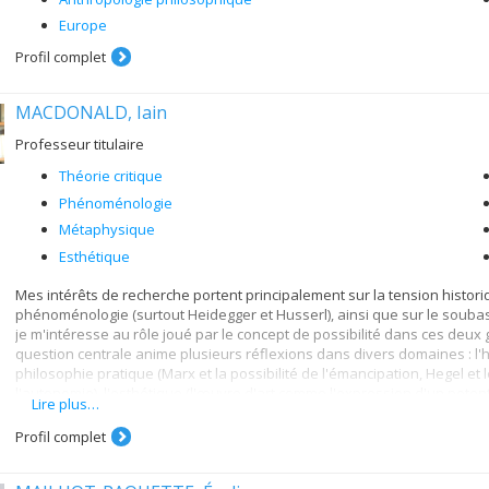
Europe
Profil complet
MACDONALD, Iain
Professeur titulaire
Théorie critique
Phénoménologie
Métaphysique
Esthétique
Mes intérêts de recherche portent principalement sur la tension historiqu
phénoménologie (surtout Heidegger et Husserl), ainsi que sur le soubas
je m'intéresse au rôle joué par le concept de possibilité dans ces deux
question centrale anime plusieurs réflexions dans divers domaines : l'hé
philosophie pratique (Marx et la possibilité de l'émancipation, Hegel et 
l'autonomie), l'esthétique (l'œuvre d'art comme l'expression d'un poten
Lire plus…
d'horizon chez Husserl, la modalité et le primat de l'actualité dans l'hist
Profil complet