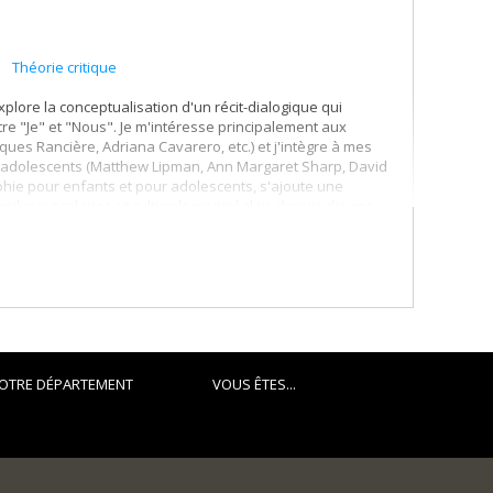
Théorie critique
xplore la conceptualisation d'un récit-dialogique qui
ntre "Je" et "Nous". Je m'intéresse principalement aux
ues Rancière, Adriana Cavarero, etc.) et j'intègre à mes
r adolescents (Matthew Lipman, Ann Margaret Sharp, David
phie pour enfants et pour adolescents, s'ajoute une
ilieux scolaires et culturels montréalais depuis dix ans.
OTRE DÉPARTEMENT
VOUS ÊTES...