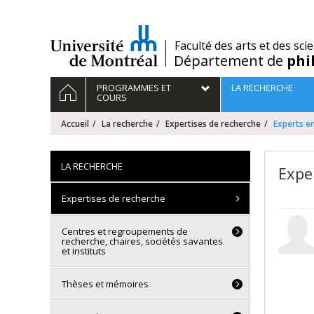
Passer
au
contenu
/
Faculté des arts et des sci
Département de
phi
Navigation
ACCUEIL
PROGRAMMES ET
LA RECHERCHE
principale
COURS
Accueil
La recherche
Expertises de recherche
Experts en
LA RECHERCHE
Exper
Expertises de recherche
Centres et regroupements de
recherche, chaires, sociétés savantes
et instituts
Thèses et mémoires