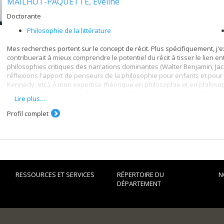
MAILHOT-PAQUETTE, Éveline
Doctorante
Philosophie de la littérature
Mes recherches portent sur le concept de récit. Plus spécifiquement, j'e
contribuerait à mieux comprendre le potentiel du récit à tisser le lien e
philosophies critiques des narrations dominantes (Walter Benjamin, Jacq
réflexions l'apport de penseurs de la philosophie pour enfants et pou
Kennedy, etc.). À mon expertise théorique en philosophie et en philoso
pratique de formation et d'animation philosophique soutenue dans les m
Lire plus…
Profil complet
RESSOURCES ET SERVICES
RÉPERTOIRE DU
N
DÉPARTEMENT