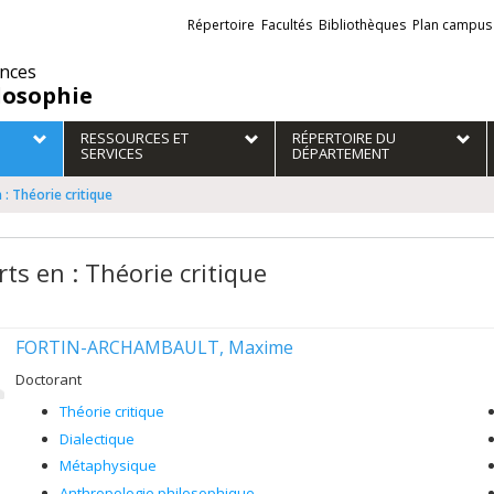
Liens
Répertoire
Facultés
Bibliothèques
Plan campus
externes
ences
losophie
RESSOURCES ET
RÉPERTOIRE DU
SERVICES
DÉPARTEMENT
 : Théorie critique
ts en : Théorie critique
FORTIN-ARCHAMBAULT, Maxime
Doctorant
Théorie critique
Dialectique
Métaphysique
Anthropologie philosophique