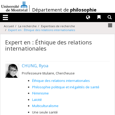
Passer
au
/
Département de
philosophie
contenu
Langues
Liens 
R
Menu
N
Accueil
La recherche
Expertises de recherche
Expert en : Éthique des relations internationales
Expert en : Éthique des relations
internationales
CHUNG, Ryoa
Professeure titulaire, Chercheuse
Éthique des relations internationales
Philosophie politique et inégalités de santé
Féminisme
Laïcité
Multiculturalisme
Une seule santé