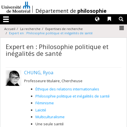
Passer
au
/
Département de
philosophie
contenu
Langues
Liens 
R
Menu
N
Accueil
La recherche
Expertises de recherche
Expert en : Philosophie politique et inégalités de santé
Expert en : Philosophie politique et
inégalités de santé
CHUNG, Ryoa
Professeure titulaire, Chercheuse
Éthique des relations internationales
Philosophie politique et inégalités de santé
Féminisme
Laïcité
Multiculturalisme
Une seule santé