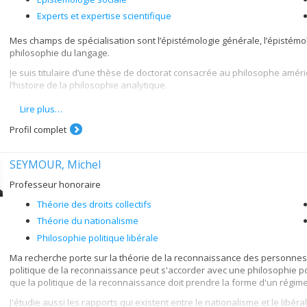
Experts et expertise scientifique
Mes champs de spécialisation sont l’épistémologie générale, l’épistémolo
philosophie du langage.
Je suis titulaire d’une thèse de doctorat consacrée au philosophe améric
l’histoire de la philosophie analytique.
Mes recherches en épistémologie générale récentes portent d’une part
Lire plus…
« hinge-epistemology »; et d’autre part sur le phénomène des croyances i
Profil complet
En épistémologie sociale, je m’intéresse en particulier aux fondements 
expérientiels » et d’« expertise profane ». Outre un projet individuel con
dans deux groupes de recherches interdisciplinaires. Le premier, en sci
SEYMOUR, Michel
personnes vivant en situation d’exclusion sociale et de pauvreté (au Qu
Professeur honoraire
mené à l’Institut de Recherches Cliniques de Montréal et porte sur l’impl
soins pour les personnes vivant avec le diabète de type 1. Je suis ég
Théorie des droits collectifs
Commission on Type 1 Diabetes.
Théorie du nationalisme
En philosophie de la médecine, mes recherches portent sur la normativit
Philosophie politique libérale
celui du dépistage diagnostic (pré-clinique) du diabète de type 1.
Ma recherche porte sur la théorie de la reconnaissance des personnes 
politique de la reconnaissance peut s'accorder avec une philosophie poli
que la politique de la reconnaissance doit prendre la forme d'un régime d
J'étudie aussi les rapports qui existent entre le nationalisme et le libéra