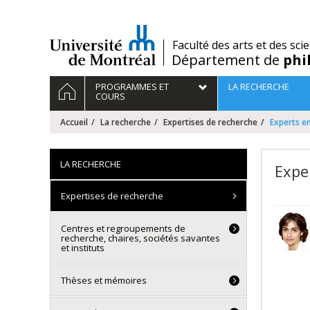
Passer
au
contenu
/
Faculté des arts et des sci
Département de
phi
Navigation
ACCUEIL
PROGRAMMES ET
LA RECHERCHE
principale
COURS
Accueil
La recherche
Expertises de recherche
Experts en
LA RECHERCHE
Expe
Expertises de recherche
Centres et regroupements de
recherche, chaires, sociétés savantes
et instituts
Thèses et mémoires