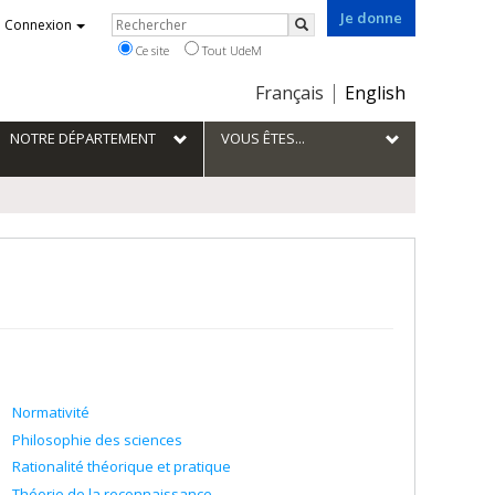
Je donne
Rechercher
Connexion
Rechercher
Ce site
Tout UdeM
Choix
Français
English
de
la
NOTRE DÉPARTEMENT
VOUS ÊTES...
langue
Normativité
Philosophie des sciences
Rationalité théorique et pratique
Théorie de la reconnaissance