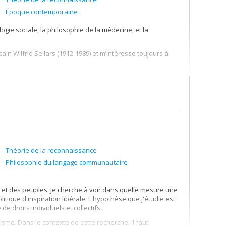
Époque contemporaine
gie sociale, la philosophie de la médecine, et la
ain Wilfrid Sellars (1912-1989) et m’intéresse toujours à
 sur le problème du scepticisme et les approches du type
rrationnelles (en particulier l’aveuglement volontaire).
normatifs de catégories telles que celles de « savoirs
sacré à la figure du « patient expert », je suis impliquée
ences sociales, porte sur les savoirs expérientiels des
ébec et en Belgique). Le second, en recherche clinique, est
ication des patients dans la recherche et l’amélioration des
alement membre du Lancet Diabetes & Endocrinology
Théorie de la reconnaissance
Philosophie du langage communautaire
é du diagnostic, avec un cas d’étude spécifique qui est
et des peuples. Je cherche à voir dans quelle mesure une
tique d'inspiration libérale. L'hypothèse que j'étudie est
e droits individuels et collectifs.
lisme. Dans le contexte de cette recherche, il faut