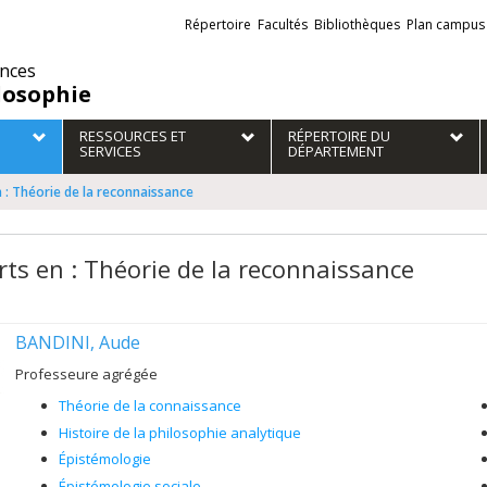
Liens
Répertoire
Facultés
Bibliothèques
Plan campus
externes
ences
losophie
RESSOURCES ET
RÉPERTOIRE DU
SERVICES
DÉPARTEMENT
 : Théorie de la reconnaissance
rts en : Théorie de la reconnaissance
BANDINI, Aude
Professeure agrégée
Théorie de la connaissance
Histoire de la philosophie analytique
Épistémologie
Épistémologie sociale