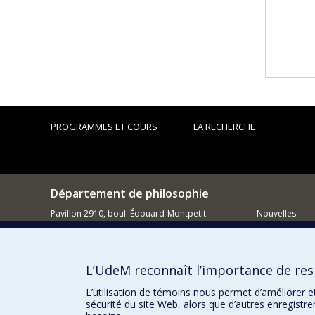
PROGRAMMES ET COURS
LA RECHERCHE
Département de philosophie
Pavillon 2910, boul. Édouard-Montpetit
Nouvelles
Montréal QC H3C 3J7
Activités
514 343-6464
Comment so
L’UdeM reconnaît l’importance de resp
Courriel
L’utilisation de témoins nous permet d’améliorer e
sécurité du site Web, alors que d’autres enregistr