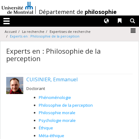
Passer
au
/
Département de
philosophie
contenu
Langues
Liens 
R
Menu
N
Accueil
La recherche
Expertises de recherche
Experts en : Philosophie de la perception
Experts en : Philosophie de la
perception
CUISINIER, Emmanuel
Doctorant
Phénoménologie
Philosophie de la perception
Philosophie morale
Psychologie morale
Éthique
Méta-éthique