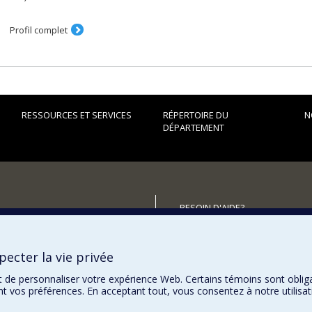
Profil complet
RESSOURCES ET SERVICES
RÉPERTOIRE DU
N
DÉPARTEMENT
BESOIN D'AIDE?
Plan du site
utenir le Département?
Signaler une erreur
ecter la vie privée
Accessibilité
t de personnaliser votre expérience Web. Certains témoins sont oblig
ent vos préférences. En acceptant tout, vous consentez à notre utili