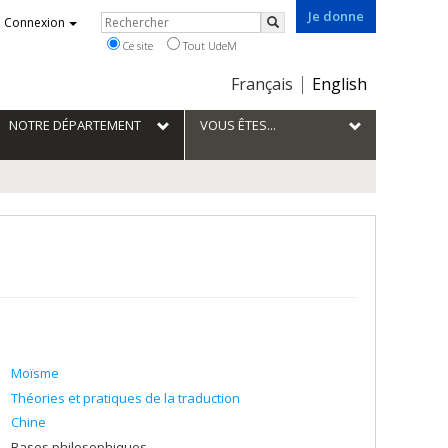
Je donne
Rechercher
Connexion
Rechercher
Ce site
Tout UdeM
Choix
Français
English
de
la
NOTRE DÉPARTEMENT
VOUS ÊTES...
langue
Moïsme
Théories et pratiques de la traduction
Chine
Bases philosophiques