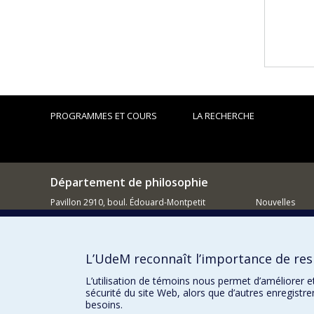
PROGRAMMES ET COURS
LA RECHERCHE
Département de philosophie
Pavillon 2910, boul. Édouard-Montpetit
Nouvelles
Montréal QC H3C 3J7
Activités
514 343-6464
Comment so
L’UdeM reconnaît l’importance de resp
Courriel
L’utilisation de témoins nous permet d’améliorer e
sécurité du site Web, alors que d’autres enregistr
besoins.