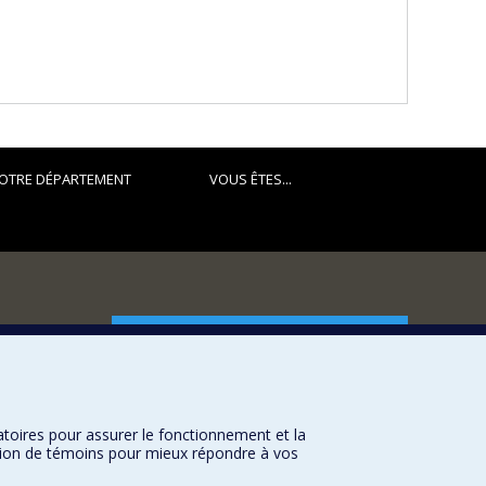
OTRE DÉPARTEMENT
VOUS ÊTES...
FACULTÉ DES ARTS ET DES SCIENCES
Nos départements et écoles
Nos centres d'études
atoires pour assurer le fonctionnement et la
Nos programmes et cours
sation de témoins pour mieux répondre à vos