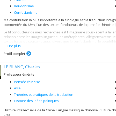
Bouddhisme
Confucianisme
Ma contribution la plus importante à la sinologie est la traduction intégr
commentée du
Mozi
, l'un des textes fondateurs de la pensée chinoise (
Le fil conducteur de mes recherches est l'imaginaire sous-jacent à la lang
relation entre les images linguistiques (métaphores, allégories) et visuel
textes issus de courants aussi divers que le confucianisme, le bouddhi
Lire plus…
Sur le plan méthodologique, je m'applique à la fois aux études philologi
pertinents) ; j'ai effectué des enquêtes ponctuelles sur le terrain (en Chi
Profil complet
directement avec des peintres et des calligraphes afin de transmettre 
J'ai réalisé une exposition d'oeuvres originales à Pékin (été 2013 : peintu
LE BLANC, Charles
pris une nouvelle forme à l'Université de Montréal, au Carrefour des art
Professeur émérite
Sages en images
; puis, partiellement, à la Bibliothèque des lettres et sc
Pensée chinoise
Mes déplacements vers les hauts-lieux des la civilisation chinoise (sites 
documentaires, etc.) me permettent de suivre, voire de contribuer acti
Asie
récupération systématique d'un héritage culturel millénaire. Cette tâche
Théories et pratiques de la traduction
intérêts intellectuels.
Histoire des idées politiques
Histoire intellectuelle de la Chine. Langue classique chinoise. Culture c
220).