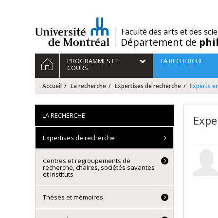
Passer
au
contenu
/
Faculté des arts et des sci
Département de
phi
Navigation
ACCUEIL
PROGRAMMES ET
LA RECHERCHE
principale
COURS
Accueil
La recherche
Expertises de recherche
Experts en
LA RECHERCHE
Expe
Expertises de recherche
Centres et regroupements de
recherche, chaires, sociétés savantes
et instituts
Thèses et mémoires