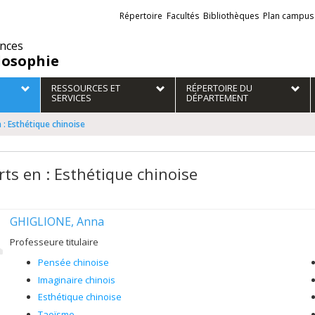
Liens
Répertoire
Facultés
Bibliothèques
Plan campus
externes
ences
losophie
RESSOURCES ET
RÉPERTOIRE DU
SERVICES
DÉPARTEMENT
 : Esthétique chinoise
rts en : Esthétique chinoise
GHIGLIONE, Anna
Professeure titulaire
Pensée chinoise
Imaginaire chinois
Esthétique chinoise
Taoïsme