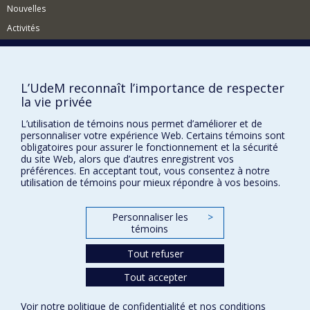
philosophies décoloniales au XXe siècle.
Nouvelles
Activités
Comment soutenir le Département?
BESOIN D'AIDE?
L’UdeM reconnaît l’importance de respecter
Plan du site
la vie privée
Signaler une erreur
L’utilisation de témoins nous permet d’améliorer et de
personnaliser votre expérience Web. Certains témoins sont
Accessibilité
obligatoires pour assurer le fonctionnement et la sécurité
du site Web, alors que d’autres enregistrent vos
FACULTÉ DES ARTS ET DES SCIENCES
préférences. En acceptant tout, vous consentez à notre
utilisation de témoins pour mieux répondre à vos besoins.
Nos départements et écoles
Nos centres d'études
Personnaliser les
>
Nos programmes et cours
témoins
Tout refuser
Confidentialité
Tout accepter
Conditions d’utilisation
Paramètres des témoins
Voir notre
politique de confidentialité
et nos
conditions