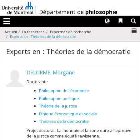
Passer
au
/
Département de
philosophie
contenu
Langues
Liens 
R
Menu
N
Accueil
La recherche
Expertises de recherche
Experts en : Théories de la démocratie
Experts en : Théories de la démocratie
DELORME, Morgane
Doctorante
Philosophie de l'économie
Philosophie politique
Théorie de la justice
Éthique économique et sociale
Théories de la démocratie
Projet doctoral : La monnaie et la zone euro à l'épreuve
de la justice comme équité rawlsienne.