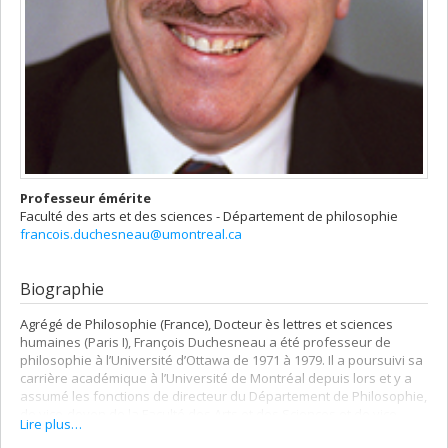
Professeur émérite
Faculté des arts et des sciences - Département de philosophie
francois.duchesneau@umontreal.ca
Biographie
Agrégé de Philosophie (France), Docteur ès lettres et sciences
humaines (Paris I), François Duchesneau a été professeur de
philosophie à l’Université d’Ottawa de 1971 à 1979. Il a poursuivi sa
carrière académique à l’Université de Montréal depuis lors et y a
assumé les fonctions de directeur du Département de Philosophie,
de vice-doyen de la Faculté des Arts et des Sciences et de vice-
Lire plus…
recteur à la planification et aux relations internationales. Membre