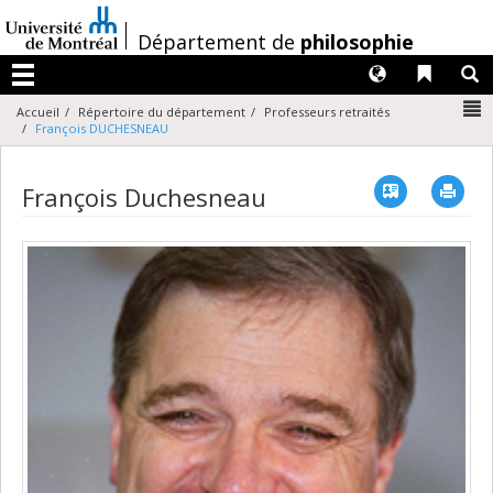
Passer
au
/
Département de
philosophie
contenu
Langues
Liens 
R
Menu
N
Accueil
Répertoire du département
Professeurs retraités
François DUCHESNEAU
Vcard
Imp
François Duchesneau