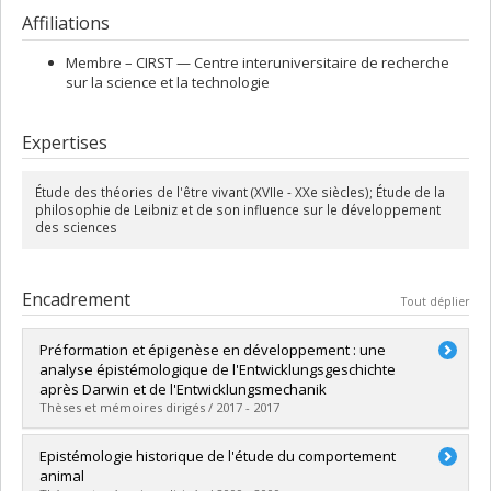
de la Société Royale du Canada depuis 1984, il a reçu le Prix des
Affiliations
sciences humaines de l’ACFAS en 1992 et le Prix Killam du Conseil
des Arts du Canada pour les sciences humaines en 2003. Membre
du Conseil de recherches en sciences humaines du Canada et de
Membre –
CIRST — Centre interuniversitaire de recherche
la Conseil consultatif national sur la science et la technologie, il
sur la science et la technologie
s’est vu confié, au cours de sa carrière, la présidence de la Société
canadienne d’histoire et de philosophie des sciences, de
Expertises
l’Association canadienne de philosophie et de la Fédération
canadienne des études humaines. Il a été titulaire de la Chaire
Mercier à l’Université de Louvain, directeur d’études invité à l’École
Étude des théories de l'être vivant (XVIIe - XXe siècles); Étude de la
des Hautes-Études en Sciences Sociales de Paris, et professeur
philosophie de Leibniz et de son influence sur le développement
invité à l’Université d’Alberta et à l’Université Paris-I. Il est membre
des sciences
du Centre interuniversitaire de recherche sur la science et la
technologie depuis 2007.
Encadrement
Tout déplier
Préformation et épigenèse en développement : une
analyse épistémologique de l'Entwicklungsgeschichte
après Darwin et de l'Entwicklungsmechanik
Thèses et mémoires dirigés / 2017 - 2017
Diplômé(e) :
Bolduc, Ghyslain
Epistémologie historique de l'étude du comportement
Cycle :
Doctorat
animal