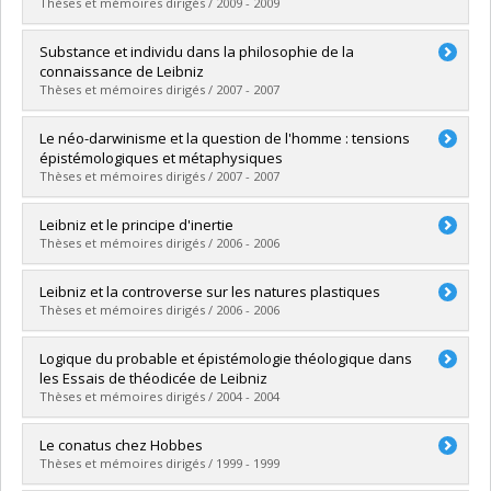
Diplôme obtenu :
Ph. D.
Thèses et mémoires dirigés / 2009 - 2009
Lien vers le document dans Papyrus
Diplômé(e) :
Bolduc, Jean-Sébastien
Substance et individu dans la philosophie de la
Cycle :
Doctorat
connaissance de Leibniz
Diplôme obtenu :
Ph. D.
Thèses et mémoires dirigés / 2007 - 2007
Lien vers le document dans Papyrus
Diplômé(e) :
Leduc, Christian
Le néo-darwinisme et la question de l'homme : tensions
Cycle :
Doctorat
épistémologiques et métaphysiques
Diplôme obtenu :
Ph. D.
Thèses et mémoires dirigés / 2007 - 2007
Lien vers le document dans Papyrus
Diplômé(e) :
Delisle, Richard G.
Leibniz et le principe d'inertie
Cycle :
Doctorat
Thèses et mémoires dirigés / 2006 - 2006
Diplôme obtenu :
Ph. D.
Lien vers le document dans Papyrus
Diplômé(e) :
Billette, Jacques
Leibniz et la controverse sur les natures plastiques
Cycle :
Doctorat
Thèses et mémoires dirigés / 2006 - 2006
Diplôme obtenu :
Ph. D.
Lien vers le document dans Papyrus
Diplômé(e) :
Camarda, Vincent
Logique du probable et épistémologie théologique dans
Cycle :
Doctorat
les Essais de théodicée de Leibniz
Diplôme obtenu :
Ph. D.
Thèses et mémoires dirigés / 2004 - 2004
Lien vers le document dans Papyrus
Diplômé(e) :
Latour-Derrien, Annick
Le conatus chez Hobbes
Cycle :
Doctorat
Thèses et mémoires dirigés / 1999 - 1999
Diplôme obtenu :
Ph. D.