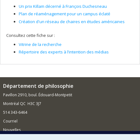
Un prix Killam décerné à François Duchesneau
Plan de réaménagement pour un campus éclaté
Création d'un réseau de chaires en études américaines
Consultez cette fiche sur :
Vitrine de la recherche
Répertoire des experts à l’intention des médias
Département de philosophie
Pavillon 2910, boul. Édouard-Montpetit
Montréal QC H3C 3J7
514 343-6464
Courriel
Nouvelles
Activités