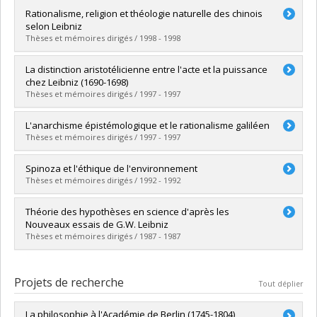
Lien vers le document dans Papyrus
Diplômé(e) :
Chamberland, Jacques
Rationalisme, religion et théologie naturelle des chinois
Cycle :
Doctorat
selon Leibniz
Diplôme obtenu :
Ph. D.
Thèses et mémoires dirigés / 1998 - 1998
Lien vers le document dans Papyrus
Diplômé(e) :
Harvey, Rodrigue
La distinction aristotélicienne entre l'acte et la puissance
Cycle :
Maîtrise
chez Leibniz (1690-1698)
Diplôme obtenu :
M.A.
Thèses et mémoires dirigés / 1997 - 1997
Lien vers le document dans Papyrus
Diplômé(e) :
Latour, Annick
L'anarchisme épistémologique et le rationalisme galiléen
Cycle :
Maîtrise
Thèses et mémoires dirigés / 1997 - 1997
Diplôme obtenu :
M.A.
Lien vers le document dans Papyrus
Diplômé(e) :
Camarda, Vincent
Spinoza et l'éthique de l'environnement
Cycle :
Maîtrise
Thèses et mémoires dirigés / 1992 - 1992
Diplôme obtenu :
M.A.
Lien vers le document dans Papyrus
Diplômé(e) :
Lescop, François
Théorie des hypothèses en science d'après les
Cycle :
Maîtrise
Nouveaux essais de G.W. Leibniz
Diplôme obtenu :
M.A.
Thèses et mémoires dirigés / 1987 - 1987
Lien vers le document dans Papyrus
Diplômé(e) :
Bonin, Jean
Cycle :
Maîtrise
Projets de recherche
Tout déplier
Diplôme obtenu :
M.A.
Lien vers le document dans Papyrus
La philosophie à l'Académie de Berlin (1745-1804)