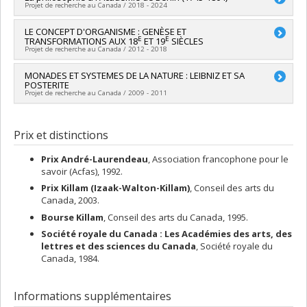
Projet de recherche au Canada / 2018 - 2024
Chercheur principal :
LE CONCEPT D'ORGANISME : GENÈSE ET
François Duchesneau
E
E
TRANSFORMATIONS AUX 18
ET 19
SIÈCLES
Co-chercheurs :
Christian Leduc
,
Daniel Dumouchel
,
Nigel
Projet de recherche au Canada / 2012 - 2018
DeSouza
,
Mitia Rioux-Beaulne
Sources de financement :
CRSH/Conseil de recherches en
Chercheur principal :
MONADES ET SYSTEMES DE LA NATURE : LEIBNIZ ET SA
François Duchesneau
sciences humaines du Canada
POSTERITE
Sources de financement :
CRSH/Conseil de recherches en
Programmes de subvention :
PVXXXXXX-Subvention Savoir
Projet de recherche au Canada / 2009 - 2011
sciences humaines du Canada
Programmes de subvention :
PVXXXXXX-Subvention Savoir
Chercheur principal :
François Duchesneau
Prix et distinctions
Prix André-Laurendeau
, Association francophone pour le
savoir (Acfas), 1992.
Prix Killam (Izaak-Walton-Killam)
, Conseil des arts du
Canada, 2003.
Bourse Killam
, Conseil des arts du Canada, 1995.
Société royale du Canada : Les Académies des arts, des
lettres et des sciences du Canada
, Société royale du
Canada, 1984.
Informations supplémentaires