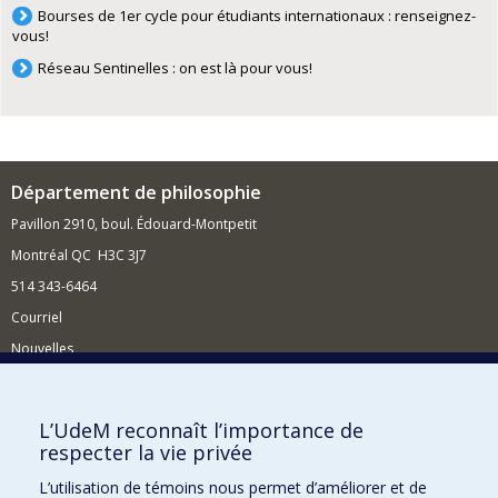
Bourses de 1er cycle pour étudiants internationaux : renseignez-
vous!
Réseau Sentinelles : on est là pour vous!
Département de philosophie
Pavillon 2910, boul. Édouard-Montpetit
Montréal QC H3C 3J7
514 343-6464
Courriel
Nouvelles
Activités
Comment soutenir le Département?
L’UdeM reconnaît l’importance de
respecter la vie privée
BESOIN D'AIDE?
L’utilisation de témoins nous permet d’améliorer et de
Plan du site