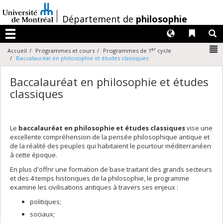
Passer
au
/
Département de
philosophie
contenu
Langues
Liens 
R
Menu
N
er
Accueil
Programmes et cours
Programmes de 1
cycle
Baccalauréat en philosophie et études classiques
Baccalauréat en philosophie et études
classiques
Le
baccalauréat en philosophie et études classiques
vise une
excellente compréhension de la pensée philosophique antique et
de la réalité des peuples qui habitaient le pourtour méditerranéen
à cette époque.
En plus d'offrir une formation de base traitant des grands secteurs
et des 4 temps historiques de la philosophie, le programme
examine les civilisations antiques à travers ses enjeux :
politiques;
sociaux;