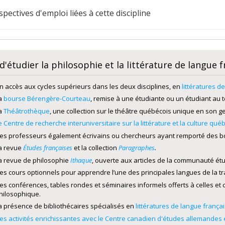
spectives d'emploi liées à cette discipline
d'étudier la philosophie et la littérature de langue 
n accès aux cycles supérieurs dans les deux disciplines, en
littératures d
a
bourse Bérengère-Courteau
, remise à une étudiante ou un étudiant au 
a
Théâtrothèque
, une collection sur le théâtre québécois unique en son g
e Centre de recherche interuniversitaire sur la littérature et la culture qu
es professeurs également écrivains ou chercheurs ayant remporté des bou
a revue
Études françaises
et la collection
Paragraphes
.
a revue de philosophie
Ithaque
, ouverte aux articles de la communauté étu
es cours optionnels pour apprendre l’une des principales langues de la trad
es conférences, tables rondes et séminaires informels offerts à celles et c
hilosophique.
a présence de bibliothécaires spécialisés en
littératures de langue frança
es activités enrichissantes avec le Centre canadien d'études allemande