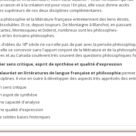
la raison et à la création est pour vous ! En plus, elle vous donne accès
es supérieurs de ces deux disciplines complémentaires.
 la philosophie et la littérature française entretiennent des liens étroits,
dissolubles. Et ce, depuis toujours. De Montaigne à Blanchot, en passant
artes, Montesquieu et Diderot, nombreux sont les philosophes-
s et les écrivains-philosophes.
e
 d'idées du 18
siècle ne va-t-elle pas de pair avec la pensée philosophiq
-elle se concevoir sans l'apport conjoint de la littérature et de la philosoph
ec et au Canada soulèvent très souvent des questions philosophiques f
lier sens critique, esprit de synthèse et qualité d’expression
alauréat en littératures de langue française et philosophie
permet 
ciplines. Il vise en outre à développer des aspects très appréciés des entr
n sens critique
n esprit de synthèse
ne capacité d'analyse
ne qualité d'expression
e solides bases historiques