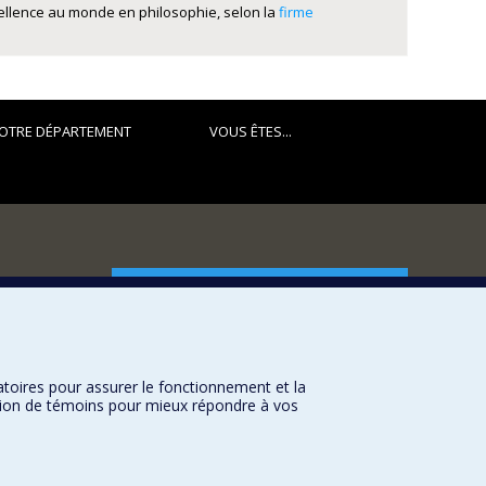
cellence au monde en philosophie, selon la
firme
OTRE DÉPARTEMENT
VOUS ÊTES...
FACULTÉ DES ARTS ET DES SCIENCES
Nos départements et écoles
Nos centres d'études
atoires pour assurer le fonctionnement et la
Nos programmes et cours
sation de témoins pour mieux répondre à vos