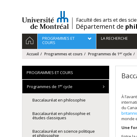
Passer
au
contenu
/
Faculté des arts et des sci
Département de
phi
Navigation
ACCUEIL
PROGRAMMES ET
LA RECHERCHE
principale
COURS
er
Accueil
Programmes et cours
Programmes de 1
cycle
PROGRAMMES ET COURS
Bacc
er
Programmes de 1
cycle
À l’avan
Baccalauréat en philosophie
internat
du Canad
britann
Baccalauréat en philosophie et
études classiques
monde e
Une for
Baccalauréat en science politique
et philosophie
Entre la