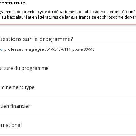
ne structure
grammes de premier cycle du département de philosophie seront réformés
s au baccalauréat en littératures de langue française et philosophie doive
uestions sur le programme?
ao
, professeure agrégée : 514-343-6111, poste 33446
ucture du programme
minement type
tien financier
ernational