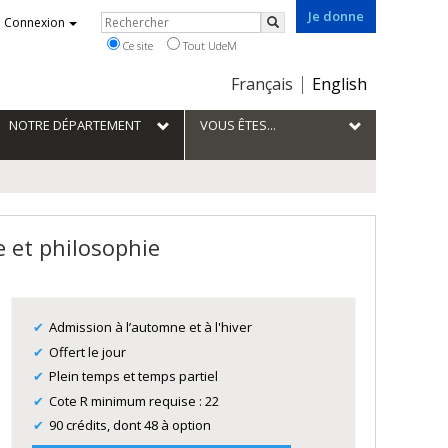
Je donne
Rechercher
Connexion
Rechercher
Ce site
Tout UdeM
Choix
Français
English
de
la
NOTRE DÉPARTEMENT
VOUS ÊTES...
langue
e et philosophie
Admission à l’automne et à l'hiver
Offert le jour
Plein temps et temps partiel
Cote R minimum requise : 22
90 crédits, dont 48 à option