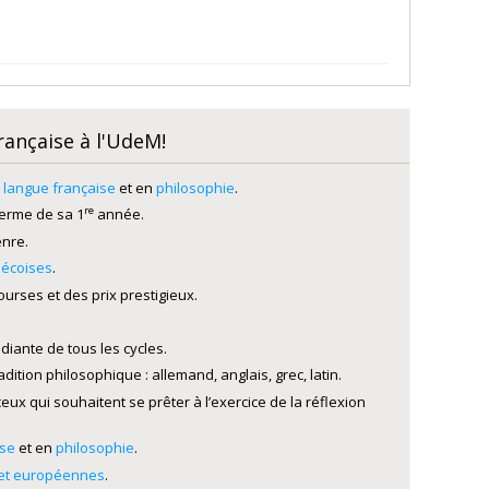
française à l'UdeM!
e langue française
et en
philosophie
.
re
terme de sa 1
année.
enre.
ébécoises
.
rses et des prix prestigieux.
diante de tous les cycles.
ition philosophique : allemand, anglais, grec, latin.
eux qui souhaitent se prêter à l’exercice de la réflexion
ise
et en
philosophie
.
s et européennes
.