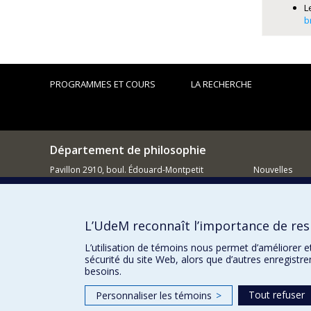
L
b
PROGRAMMES ET COURS
LA RECHERCHE
Département de philosophie
Pavillon 2910, boul. Édouard-Montpetit
Nouvelles
Montréal QC H3C 3J7
Activités
514 343-6464
Comment so
L’UdeM reconnaît l’importance de resp
Courriel
L’utilisation de témoins nous permet d’améliorer e
sécurité du site Web, alors que d’autres enregistr
besoins.
Tout refuser
Personnaliser les témoins
>