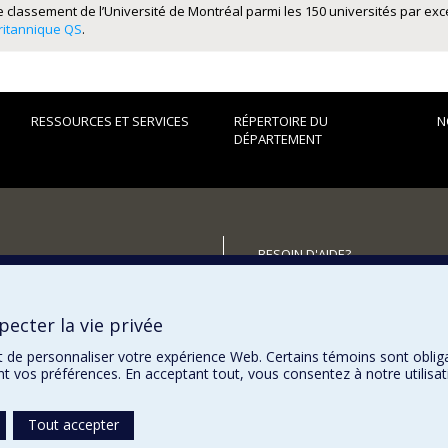
e classement de l’Université de Montréal parmi les 150 universités par ex
ritannique QS
.
RESSOURCES ET SERVICES
RÉPERTOIRE DU
N
DÉPARTEMENT
BESOIN D'AIDE?
Plan du site
utenir le Département?
Signaler une erreur
ecter la vie privée
Accessibilité
t de personnaliser votre expérience Web. Certains témoins sont oblig
ent vos préférences. En acceptant tout, vous consentez à notre utili
Tout accepter