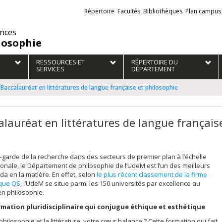
Liens
Répertoire
Facultés
Bibliothèques
Plan campus
externes
ences
losophie
RESSOURCES ET
RÉPERTOIRE DU
SERVICES
DÉPARTEMENT
Baccalauréat en littératures de langue française et philosophie
alauréat en littératures de langue français
t-garde de la recherche dans des secteurs de premier plan à l’échelle
ionale, le Département de philosophie de l’UdeM est l’un des meilleurs
a en la matière. En effet, selon
le plus récent classement de la firme
ique QS
, l’UdeM se situe parmi les 150 universités par excellence au
n philosophie.
mation pluridisciplinaire qui conjugue éthique et esthétique
 philosophie et la littérature, votre cœur balance ? Cette formation qui fait