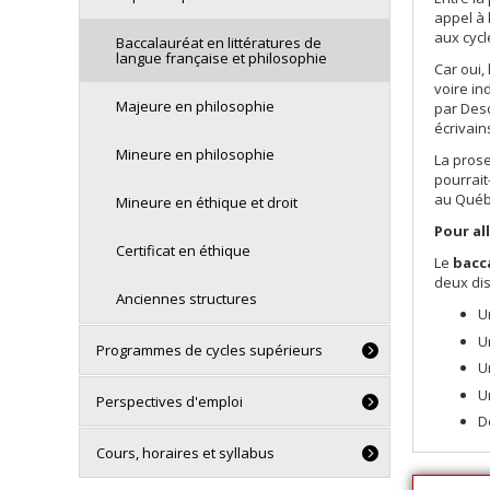
appel à 
aux cycl
Baccalauréat en littératures de
langue française et philosophie
Car oui,
voire in
Majeure en philosophie
par Desc
écrivain
Mineure en philosophie
La prose
pourrait
au Québ
Mineure en éthique et droit
Pour al
Certificat en éthique
Le
bacc
deux dis
Anciennes structures
U
U
Programmes de cycles supérieurs
U
U
Perspectives d'emploi
D
Cours, horaires et syllabus