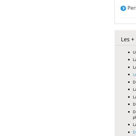
Per
Les + 
U
L
L
L
D
L
L
D
D
p
L
D