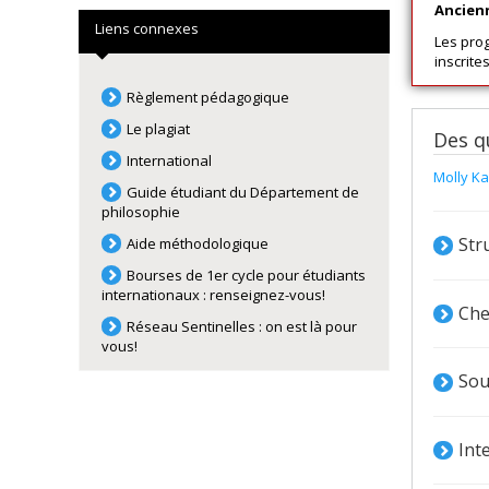
Ancien
Liens connexes
Les pro
inscrite
Règlement pédagogique
Le plagiat
Des q
International
Molly K
Guide étudiant du Département de
philosophie
Str
Aide méthodologique
Bourses de 1er cycle pour étudiants
internationaux : renseignez-vous!
Che
Réseau Sentinelles : on est là pour
vous!
Sou
Int