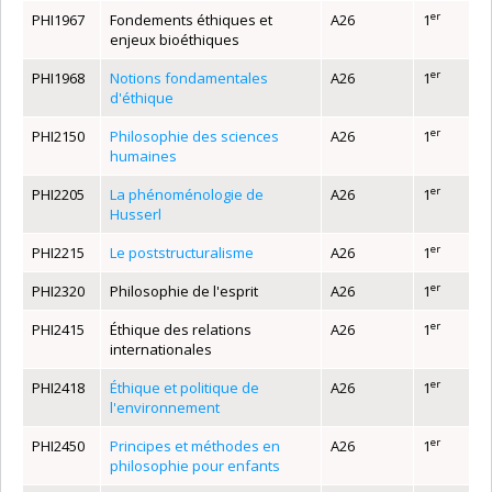
er
PHI1967
Fondements éthiques et
A26
1
enjeux bioéthiques
er
PHI1968
Notions fondamentales
A26
1
d'éthique
er
PHI2150
Philosophie des sciences
A26
1
humaines
er
PHI2205
La phénoménologie de
A26
1
Husserl
er
PHI2215
Le poststructuralisme
A26
1
er
PHI2320
Philosophie de l'esprit
A26
1
er
PHI2415
Éthique des relations
A26
1
internationales
er
PHI2418
Éthique et politique de
A26
1
l'environnement
er
PHI2450
Principes et méthodes en
A26
1
philosophie pour enfants