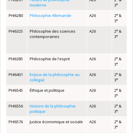
e
moderne
3
e
PHI6280
Philosophie Allemande
A26
2
&
e
3
e
PHI6325
Philosophie des sciences
A26
2
&
e
contemporaines
3
e
PHI6385
Philosophie de l'esprit
A26
2
&
e
3
e
PHI6401
Enjeux de la philosophie au
A26
2
&
e
collégial
3
e
PHI6545
Éthique et politique
A26
2
&
e
3
e
PHI6556
Histoire de la philosophie
A26
2
&
e
politique
3
e
PHI6576
Justice économique et sociale
A26
2
&
e
3