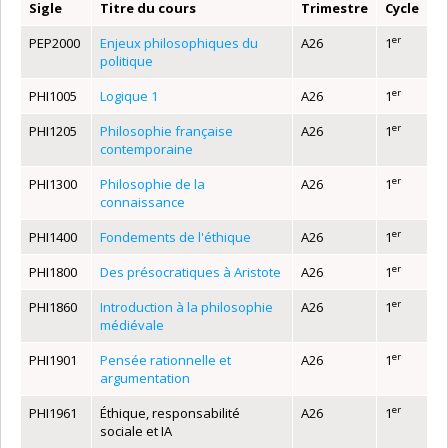
Sigle
Titre du cours
Trimestre
Cycle
er
PEP2000
Enjeux philosophiques du
A26
1
politique
er
PHI1005
Logique 1
A26
1
er
PHI1205
Philosophie française
A26
1
contemporaine
er
PHI1300
Philosophie de la
A26
1
connaissance
er
PHI1400
Fondements de l'éthique
A26
1
er
PHI1800
Des présocratiques à Aristote
A26
1
er
PHI1860
Introduction à la philosophie
A26
1
médiévale
er
PHI1901
Pensée rationnelle et
A26
1
argumentation
er
PHI1961
Éthique, responsabilité
A26
1
sociale et IA