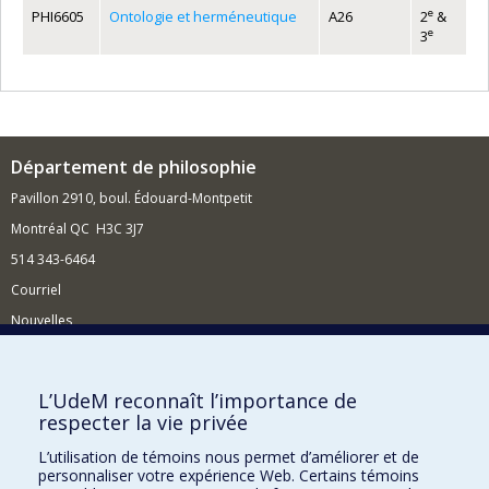
e
PHI6605
Ontologie et herméneutique
A26
2
&
e
3
Département de philosophie
Pavillon 2910, boul. Édouard-Montpetit
Montréal QC H3C 3J7
514 343-6464
Courriel
Nouvelles
Activités
Comment soutenir le Département?
L’UdeM reconnaît l’importance de
respecter la vie privée
BESOIN D'AIDE?
L’utilisation de témoins nous permet d’améliorer et de
Plan du site
personnaliser votre expérience Web. Certains témoins