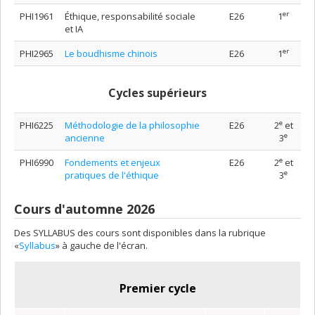
er
PHI1961
Éthique, responsabilité sociale
E26
1
et IA
er
PHI2965
Le boudhisme chinois
E26
1
Cycles supérieurs
e
PHI6225
Méthodologie de la philosophie
E26
2
et
e
ancienne
3
e
PHI6990
Fondements et enjeux
E26
2
et
e
pratiques de l'éthique
3
Cours d'automne 2026
Des SYLLABUS des cours sont disponibles dans la rubrique
«
Syllabus
» à gauche de l'écran.
Premier cycle