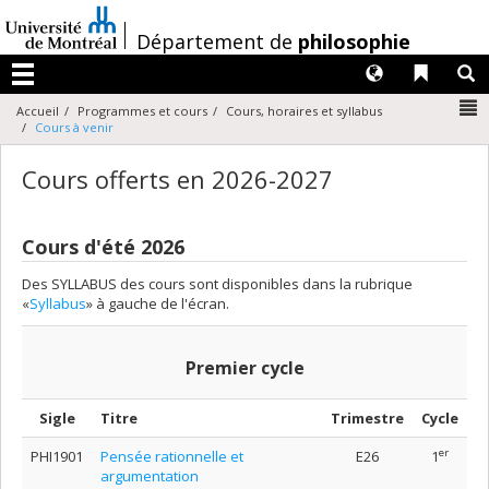
Passer
au
/
Département de
philosophie
contenu
Langues
Liens 
R
Menu
N
Accueil
Programmes et cours
Cours, horaires et syllabus
Cours à venir
Cours offerts en 2026-2027
Cours d'été 2026
Des SYLLABUS des cours sont disponibles dans la rubrique
«
Syllabus
» à gauche de l'écran.
Premier cycle
Sigle
Titre
Trimestre
Cycle
er
PHI1901
Pensée rationnelle et
E26
1
argumentation