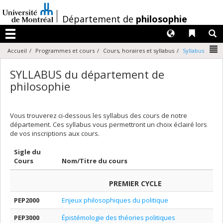
Passer
au
/
Département de
philosophie
contenu
Langues
Liens 
R
Menu
N
Accueil
Programmes et cours
Cours, horaires et syllabus
Syllabus
SYLLABUS du département de
philosophie
Vous trouverez ci-dessous les syllabus des cours de notre
département. Ces syllabus vous permettront un choix éclairé lors
de vos inscriptions aux cours.
Sigle du
Cours
Nom/Titre du cours
PREMIER CYCLE
PEP2000
Enjeux philosophiques du politique
PEP3000
Épistémologie des théories politiques