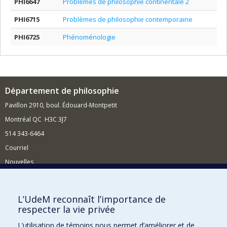
PHI6647
Problèmes de philosophie continentale 2
PHI6715
Problèmes de philosophie contemporaine
PHI6725
Phénoménologie
Département de philosophie
Pavillon 2910, boul. Édouard-Montpetit
Montréal QC H3C 3J7
514 343-6464
Courriel
Nouvelles
Activités
Comment soutenir le Département?
L’UdeM reconnaît l’importance de
respecter la vie privée
BESOIN D'AIDE?
L’utilisation de témoins nous permet d’améliorer et de
Plan du site