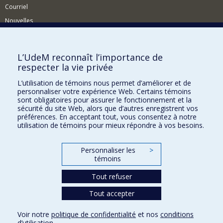
Courriel
Nouvelles
Activités
Comment soutenir le Département?
L’UdeM reconnaît l’importance de
respecter la vie privée
BESOIN D'AIDE?
L’utilisation de témoins nous permet d’améliorer et de
Plan du site
personnaliser votre expérience Web. Certains témoins
Signaler une erreur
sont obligatoires pour assurer le fonctionnement et la
sécurité du site Web, alors que d’autres enregistrent vos
Accessibilité
préférences. En acceptant tout, vous consentez à notre
utilisation de témoins pour mieux répondre à vos besoins.
FACULTÉ DES ARTS ET DES SCIENCES
Nos départements et écoles
Personnaliser les
>
témoins
Nos centres d'études
Tout refuser
Nos programmes et cours
Tout accepter
Confidentialité
Voir notre
politique de confidentialité
et nos
conditions
Conditions d’utilisation
d’utilisation
.