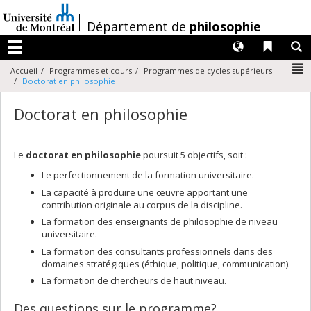
Passer
au
/
Département de
philosophie
contenu
Langues
Liens 
R
Menu
N
Accueil
Programmes et cours
Programmes de cycles supérieurs
Doctorat en philosophie
Doctorat en philosophie
Le
doctorat en philosophie
poursuit 5 objectifs, soit :
Le perfectionnement de la formation universitaire.
La capacité à produire une œuvre apportant une
contribution originale au corpus de la discipline.
La formation des enseignants de philosophie de niveau
universitaire.
La formation des consultants professionnels dans des
domaines stratégiques (éthique, politique, communication).
La formation de chercheurs de haut niveau.
Des questions sur le programme?