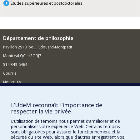
Études supérieures et postdoctorales
Département de philosophie
Pavillon 2910, boul. Édouard-Montpetit
Montréal QC H3C 3J7
514 343-6464
Courriel
Nouvelles
Activités
Comment soutenir le Département?
L’UdeM reconnaît l’importance de
respecter la vie privée
BESOIN D'AIDE?
L’utilisation de témoins nous permet d’améliorer et de
Plan du site
personnaliser votre expérience Web. Certains témoins
Signaler une erreur
sont obligatoires pour assurer le fonctionnement et la
sécurité du site Web, alors que d’autres enregistrent vos
Accessibilité