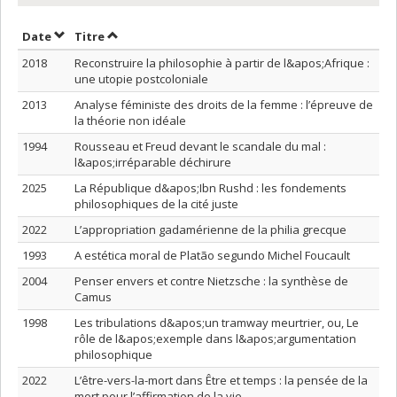
Trier par date en ordre croissant
Trier par titre en ordre croissant
Date
Titre
2018
Reconstruire la philosophie à partir de l&apos;Afrique :
une utopie postcoloniale
2013
Analyse féministe des droits de la femme : l’épreuve de
la théorie non idéale
1994
Rousseau et Freud devant le scandale du mal :
l&apos;irréparable déchirure
2025
La République d&apos;Ibn Rushd : les fondements
philosophiques de la cité juste
2022
L’appropriation gadamérienne de la philia grecque
1993
A estética moral de Platão segundo Michel Foucault
2004
Penser envers et contre Nietzsche : la synthèse de
Camus
1998
Les tribulations d&apos;un tramway meurtrier, ou, Le
rôle de l&apos;exemple dans l&apos;argumentation
philosophique
2022
L’être-vers-la-mort dans Être et temps : la pensée de la
mort pour l’affirmation de la vie