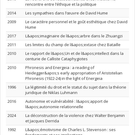
rencontre entre l’éthique et la politique
2014
Les sympathies dans l’œuvre de David Hume
2009
Le caractère personnel et le goût esthétique chez David
Hume
2017
L&apos;imaginaire de l&apos;arbre dans le Zhuangzi
2011
Les limites du champ de l&apos;extase chez Bataille
2010
Le rapport de l&apos;Un et de l&apos;intellect dans la
centurie de Calliste Cataphygiotes
2010
Phronesis and Energeia : a reading of
Heidegger&apos;s early appropriation of Aristotelian
Phronesis (1922-24) in the light of Energeia
1996
La légitimité du droit et le statut du sujet dans la théorie
juridique de Niklas Luhmann
2016
Autonomie et vulnérabilité : l&apos;apport de
l&apos;autonomie relationnelle
2024
La déconstruction de la violence chez Walter Benjamin
et Jacques Derrida
1992
L&apos;émotivisme de Charles L. Stevenson : ses