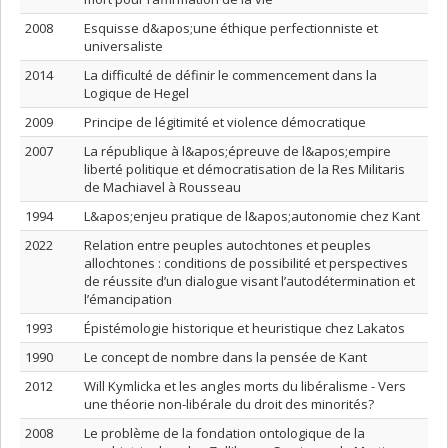
2008
Esquisse d&apos;une éthique perfectionniste et
universaliste
2014
La difficulté de définir le commencement dans la
Logique de Hegel
2009
Principe de légitimité et violence démocratique
2007
La république à l&apos;épreuve de l&apos;empire
liberté politique et démocratisation de la Res Militaris
de Machiavel à Rousseau
1994
L&apos;enjeu pratique de l&apos;autonomie chez Kant
2022
Relation entre peuples autochtones et peuples
allochtones : conditions de possibilité et perspectives
de réussite d’un dialogue visant l’autodétermination et
l’émancipation
1993
Épistémologie historique et heuristique chez Lakatos
1990
Le concept de nombre dans la pensée de Kant
2012
Will Kymlicka et les angles morts du libéralisme - Vers
une théorie non-libérale du droit des minorités?
2008
Le problème de la fondation ontologique de la