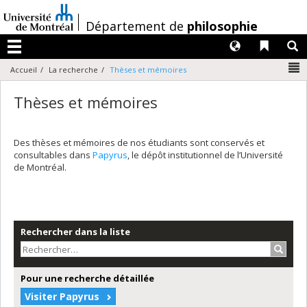
Passer
au
/
Département de
philosophie
contenu
Langues
Liens 
R
Menu
N
Accueil
La recherche
Thèses et mémoires
Thèses et mémoires
Des thèses et mémoires de nos étudiants sont conservés et
consultables dans
Papyrus
, le dépôt institutionnel de l’Université
de Montréal.
Rechercher dans la liste
Recher
Pour une recherche détaillée
Visiter Papyrus