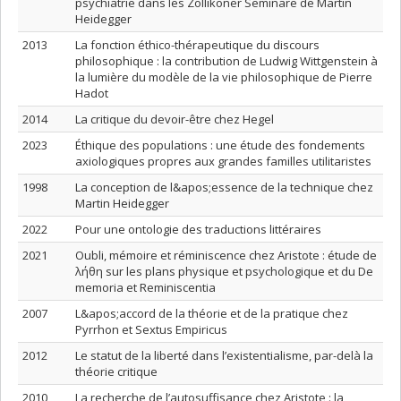
psychiatrie dans les Zollikoner Seminare de Martin
Heidegger
2013
La fonction éthico-thérapeutique du discours
philosophique : la contribution de Ludwig Wittgenstein à
la lumière du modèle de la vie philosophique de Pierre
Hadot
2014
La critique du devoir-être chez Hegel
2023
Éthique des populations : une étude des fondements
axiologiques propres aux grandes familles utilitaristes
1998
La conception de l&apos;essence de la technique chez
Martin Heidegger
2022
Pour une ontologie des traductions littéraires
2021
Oubli, mémoire et réminiscence chez Aristote : étude de
λήθη sur les plans physique et psychologique et du De
memoria et Reminiscentia
2007
L&apos;accord de la théorie et de la pratique chez
Pyrrhon et Sextus Empiricus
2012
Le statut de la liberté dans l’existentialisme, par-delà la
théorie critique
2010
La recherche de l’autosuffisance chez Aristote : la