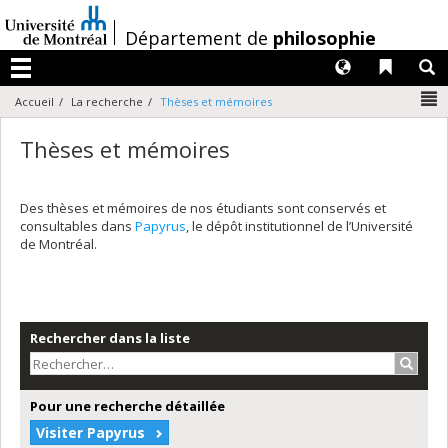
Passer
au
/
Département de
philosophie
contenu
Langues
Liens 
R
Menu
N
Accueil
La recherche
Thèses et mémoires
Thèses et mémoires
Des thèses et mémoires de nos étudiants sont conservés et
consultables dans
Papyrus
, le dépôt institutionnel de l’Université
de Montréal.
Rechercher dans la liste
Recher
Pour une recherche détaillée
Visiter Papyrus