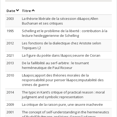
Trier par date en ordre décroissant
Trier par titre en ordre décroissant
Date
Titre
2003
La théorie libérale de la sécession d&apos;Allen
Buchanan et ses critiques
1995
Schelling et le problème de la liberté : contribution à la
lecture heideggerienne de Schelling
2012
Les fonctions de la dialectique chez Aristote selon
Topiques I,2
2021
La figure du poète dans l&apos;oeuvre de Cioran
2013
De la faillibilité au serf-arbitre : le tournant
herméneutique de Paul Ricoeur
2010
L&apos;apport des théories morales de la
responsabilité pour penser l&apos;imputabilité des
crimes de guerre
2014
The typic in Kant’s critique of practical reason : moral
judgment and symbolic representation
2009
La critique de la raison pure, une œuvre inachevée
2001
The concept of self-understanding in the hermeneutics
of Rudolf Bultmann and Hans-Georg Gadamer