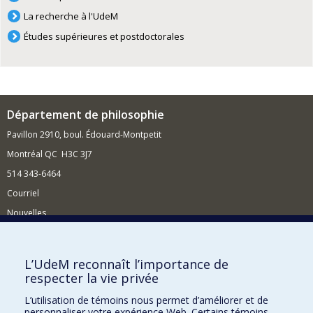
La recherche à l'UdeM
Études supérieures et postdoctorales
Département de philosophie
Pavillon 2910, boul. Édouard-Montpetit
Montréal QC H3C 3J7
514 343-6464
Courriel
Nouvelles
Activités
Comment soutenir le Département?
L’UdeM reconnaît l’importance de
respecter la vie privée
BESOIN D'AIDE?
L’utilisation de témoins nous permet d’améliorer et de
Plan du site
personnaliser votre expérience Web. Certains témoins