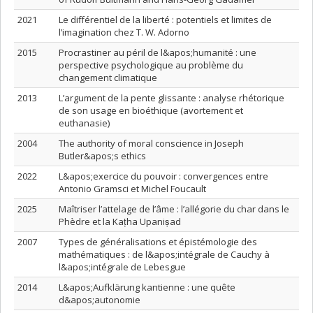
2021
Le différentiel de la liberté : potentiels et limites de
l’imagination chez T. W. Adorno
2015
Procrastiner au péril de l&apos;humanité : une
perspective psychologique au problème du
changement climatique
2013
L’argument de la pente glissante : analyse rhétorique
de son usage en bioéthique (avortement et
euthanasie)
2004
The authority of moral conscience in Joseph
Butler&apos;s ethics
2022
L&apos;exercice du pouvoir : convergences entre
Antonio Gramsci et Michel Foucault
2025
Maîtriser l’attelage de l’âme : l’allégorie du char dans le
Phèdre et la Kaṭha Upaniṣad
2007
Types de généralisations et épistémologie des
mathématiques : de l&apos;intégrale de Cauchy à
l&apos;intégrale de Lebesgue
2014
L&apos;Aufklärung kantienne : une quête
d&apos;autonomie