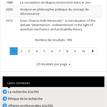
1988
La conception de l&apos;inconscient dans le Zen
2026
Analyse en philosophie politique du concept de
décroissance
2013
Does Chance hide Necessity? : a reevaluation of the
debate ‘determinism - indeterminism’ in the light of
quantum mechanics and probability theory
Nombre de résultats :
993
Page
.
Page
Page
Page
Page
Page
Page
Page
Page
Page
Page
1
2
3
4
5
6
7
8
9
10
Page
suivante
courante.
20 résultats par page
Liens connexes
La recherche à la FAS
Éthique de la recherche
Affaires professorales à la FAS