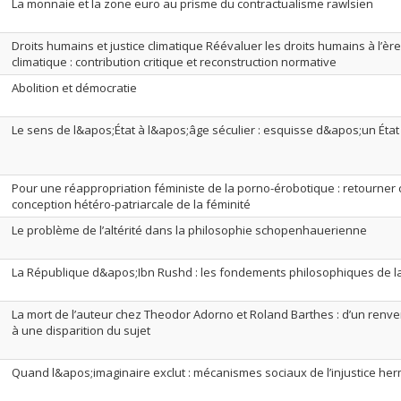
La monnaie et la zone euro au prisme du contractualisme rawlsien
Droits humains et justice climatique Réévaluer les droits humains à l’ère 
climatique : contribution critique et reconstruction normative
Abolition et démocratie
Le sens de l&apos;État à l&apos;âge séculier : esquisse d&apos;un Éta
Pour une réappropriation féministe de la porno-érobotique : retourner 
conception hétéro-patriarcale de la féminité
Le problème de l’altérité dans la philosophie schopenhauerienne
La République d&apos;Ibn Rushd : les fondements philosophiques de la 
La mort de l’auteur chez Theodor Adorno et Roland Barthes : d’un renv
à une disparition du sujet
Quand l&apos;imaginaire exclut : mécanismes sociaux de l’injustice h