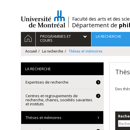
Passer
au
contenu
/
Faculté des arts et des sci
Département de
phi
Navigation
ACCUEIL
PROGRAMMES ET
LA RECHERCHE
principale
COURS
Accueil
La recherche
Thèses et mémoires
LA RECHERCHE
Thès
Expertises de recherche
Des thè
Centres et regroupements de
recherche, chaires, sociétés savantes
et instituts
Recher
Thèses et mémoires