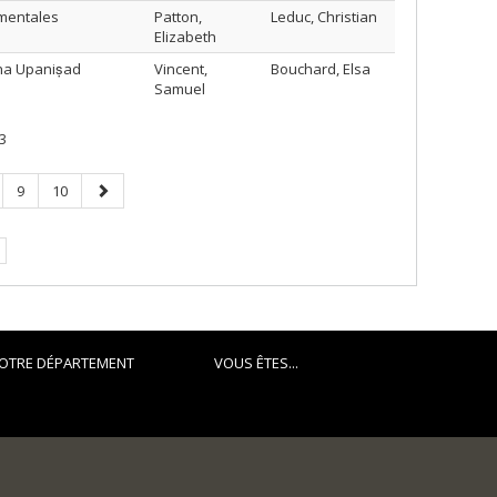
imentales
Patton,
Leduc, Christian
Elizabeth
aṭha Upaniṣad
Vincent,
Bouchard, Elsa
Samuel
3
ge
Page
Page
Page
9
10
suivante
OTRE DÉPARTEMENT
VOUS ÊTES...