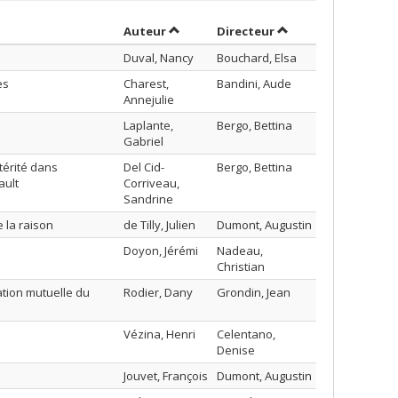
Trier par auteur en ordre croissant
par contributeur en
Auteur
Directeur
Duval, Nancy
Bouchard, Elsa
es
Charest,
Bandini, Aude
Annejulie
Laplante,
Bergo, Bettina
Gabriel
térité dans
Del Cid-
Bergo, Bettina
ault
Corriveau,
Sandrine
e la raison
de Tilly, Julien
Dumont, Augustin
Doyon, Jérémi
Nadeau,
Christian
ation mutuelle du
Rodier, Dany
Grondin, Jean
Vézina, Henri
Celentano,
Denise
Jouvet, François
Dumont, Augustin