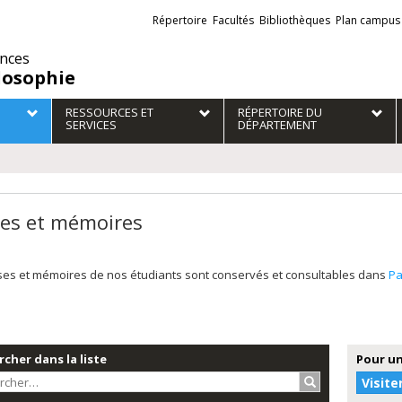
Liens
Répertoire
Facultés
Bibliothèques
Plan campus
externes
ences
losophie
RESSOURCES ET
RÉPERTOIRE DU
SERVICES
DÉPARTEMENT
es et mémoires
ses et mémoires de nos étudiants sont conservés et consultables dans
Pa
cher dans la liste
Pour un
Rechercher…
Visite