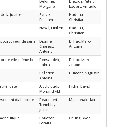
Delorme,
Dietsch, Peter;
Morgane
Leclerc, Arnauld
de la justice
Scrive,
Nadeau,
Emmanuel
Christian
Naval, Emilien
Nadeau,
Christian
t pourvoyeur de sens
Dionne
Dilhac, Marc-
Charest,
Antoine
Antoine
contre elle-même la
Bensaddek,
Dilhac, Marc-
Zahra
Antoine
Pelletier,
Dumont, Augustin
Antoine
cité juste
Ait Eldjoudi,
Piché, David
Mohand Akli
ersement dialectique
Beaumont-
Macdonald, Iain
Tremblay,
Julien
erméneutique
Boucher,
Chung, Ryoa
Lorette