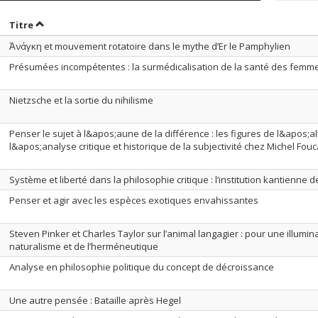
rier par date en ordre croissant
Trier par titre en ordre croissant
Titre
Ἀνάγκη et mouvement rotatoire dans le mythe d’Er le Pamphylien
Présumées incompétentes : la surmédicalisation de la santé des femm
Nietzsche et la sortie du nihilisme
Penser le sujet à l&apos;aune de la différence : les figures de l&apos;al
l&apos;analyse critique et historique de la subjectivité chez Michel Fouc
Système et liberté dans la philosophie critique : l’institution kantienne d
Penser et agir avec les espèces exotiques envahissantes
Steven Pinker et Charles Taylor sur l’animal langagier : pour une illumin
naturalisme et de l’herméneutique
Analyse en philosophie politique du concept de décroissance
Une autre pensée : Bataille après Hegel