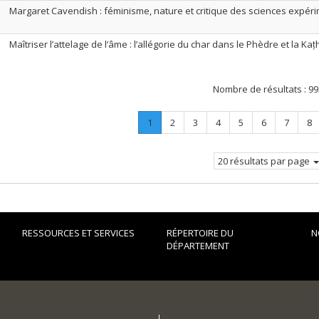
Margaret Cavendish : féminisme, nature et critique des sciences expér
Maîtriser l’attelage de l’âme : l’allégorie du char dans le Phèdre et la K
Nombre de résultats :
99
Page
.
Page
Page
Page
Page
Page
Page
Pa
1
2
3
4
5
6
7
8
Page
courante.
20 résultats par page
RESSOURCES ET SERVICES
RÉPERTOIRE DU
N
DÉPARTEMENT