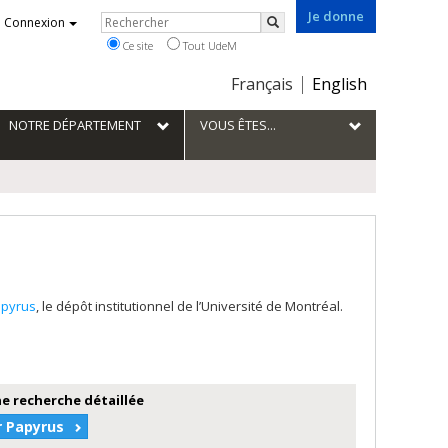
Je donne
Rechercher
Connexion
Rechercher
Ce site
Tout UdeM
Choix
Français
English
de
la
NOTRE DÉPARTEMENT
VOUS ÊTES...
langue
pyrus
, le dépôt institutionnel de l’Université de Montréal.
e recherche détaillée
r Papyrus