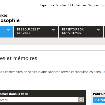
Liens
Répertoire
Facultés
Bibliothèques
Plan campus
externes
ences
losophie
RESSOURCES ET
RÉPERTOIRE DU
SERVICES
DÉPARTEMENT
es et mémoires
ses et mémoires de nos étudiants sont conservés et consultables dans
Pa
cher dans la liste
Pour un
Rechercher…
Visite