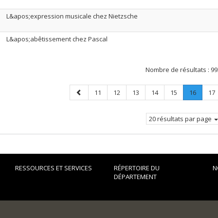
L&apos;expression musicale chez Nietzsche
L&apos;abêtissement chez Pascal
Nombre de résultats :
99
Page
Page
Page
Page
Page
Page
Page
.
Pa
11
12
13
14
15
16
17
précédente
Page
courant
20 résultats par page
RESSOURCES ET SERVICES
RÉPERTOIRE DU
N
DÉPARTEMENT