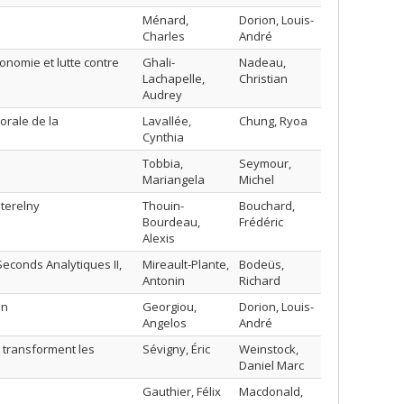
Ménard,
Dorion, Louis-
Charles
André
tonomie et lutte contre
Ghali-
Nadeau,
Lachapelle,
Christian
Audrey
orale de la
Lavallée,
Chung, Ryoa
Cynthia
Tobbia,
Seymour,
Mariangela
Michel
Sterelny
Thouin-
Bouchard,
Bourdeau,
Frédéric
Alexis
Seconds Analytiques II,
Mireault-Plante,
Bodeüs,
Antonin
Richard
on
Georgiou,
Dorion, Louis-
Angelos
André
t transforment les
Sévigny, Éric
Weinstock,
Daniel Marc
Gauthier, Félix
Macdonald,