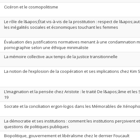
Cicéron et le cosmopolitisme
Le rôle de l&apos;État vis-à-vis de la prostitution : respect de l&apos;au
les inégalités sociales et économiques touchant les femmes
Évaluation des justifications normatives menant à une condamnation m
pornographie selon une éthique minimaliste
La mémoire collective aux temps de la justice transitionnelle
La notion de l’explosion de la coopération et ses implications chez Kim 
L’imagination et la pensée chez Aristote : le traité De l&apos;âme et les 
19
Socrate et la conciliation ergon-logos dans les Mémorables de Xénoph
La démocratie et ses institutions : comment les institutions perçoivent e
questions de politiques publiques
Biopolitique, gouvernement et libéralisme chez le dernier Foucault