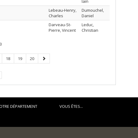
Iain
Lebeau-Henry,
Dumouchel,
Charles
Daniel
Darveau-St-
Leduc,
Pierre, Vincent
Christian
3
ge
Page
Page
Page
Page
18
19
20
suivante
e.
OTRE DÉPARTEMENT
VOUS ÊTES...