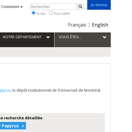
Je donne
Rechercher
Connexion
Rechercher
Ce site
Tout UdeM
Choix
Français
English
de
la
NOTRE DÉPARTEMENT
VOUS ÊTES...
langue
pyrus
, le dépôt institutionnel de l’Université de Montréal.
e recherche détaillée
r Papyrus