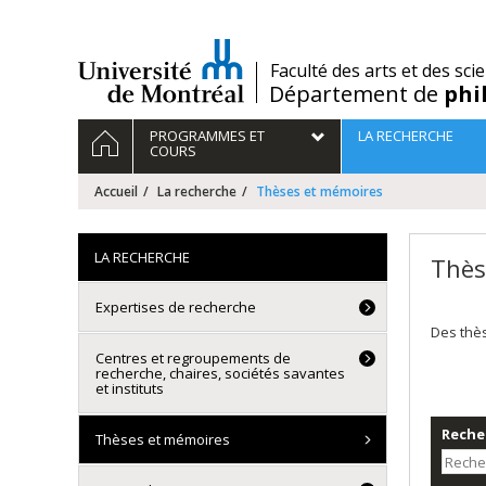
Passer
au
contenu
/
Faculté des arts et des sci
Département de
phi
Navigation
ACCUEIL
PROGRAMMES ET
LA RECHERCHE
principale
COURS
Accueil
La recherche
Thèses et mémoires
LA RECHERCHE
Thès
Expertises de recherche
Des thè
Centres et regroupements de
recherche, chaires, sociétés savantes
et instituts
Recher
Thèses et mémoires