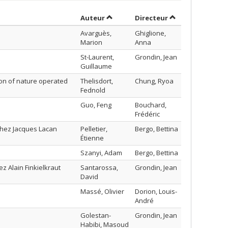
Trier par auteur en ordre croissant
par contributeur
Auteur
Directeur
Avarguès,
Ghiglione,
Marion
Anna
St-Laurent,
Grondin, Jean
Guillaume
tion of nature operated
Thelisdort,
Chung, Ryoa
Fednold
Guo, Feng
Bouchard,
Frédéric
 chez Jacques Lacan
Pelletier,
Bergo, Bettina
Étienne
Szanyi, Adam
Bergo, Bettina
z Alain Finkielkraut
Santarossa,
Grondin, Jean
David
Massé, Olivier
Dorion, Louis-
André
Golestan-
Grondin, Jean
Habibi, Masoud