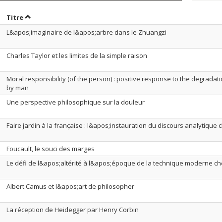
rier par date en ordre croissant
Trier par titre en ordre croissant
Titre
L&apos;imaginaire de l&apos;arbre dans le Zhuangzi
Charles Taylor et les limites de la simple raison
Moral responsibility (of the person) : positive response to the degrada
by man
Une perspective philosophique sur la douleur
Faire jardin à la française : l&apos;instauration du discours analytique
Foucault, le souci des marges
Le défi de l&apos;altérité à l&apos;époque de la technique moderne che
Albert Camus et l&apos;art de philosopher
La réception de Heidegger par Henry Corbin