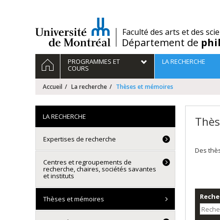
Passer
au
contenu
/
Faculté des arts et des sci
Département de
phi
Navigation
ACCUEIL
PROGRAMMES ET
LA RECHERCHE
principale
COURS
Accueil
La recherche
Thèses et mémoires
LA RECHERCHE
Thès
Expertises de recherche
Des thè
Centres et regroupements de
recherche, chaires, sociétés savantes
et instituts
Recher
Thèses et mémoires