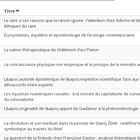
rier par date en ordre croissant
Trier par titre en ordre croissant
Titre
Le care a ses raisons que la raison ignore : l’attention chez Adorno et d
éthiques du care
Écosystèmes, équilibre et épistémologie de l’écologie contemporaine
La valeur thérapeutique du châtiment chez Platon
La connaissance physique non empirique et le principe de la moindre a
L&apos;autorité épistémique de l&apos;expertise scientifique face aux
désaccords entre experts
Les injustices numériques raciales : à la croisée du capitalisme de surve
du colonialisme
L&apos;originalité de l&apos;apport de Gadamer à la phénoménologie
La révolution et son medium dans la pensée de Slavoj Žižek : redéfinir l
symbolique au travers du Réel
La question de la finitude chez Françoise Dastur : analyse thématique à 