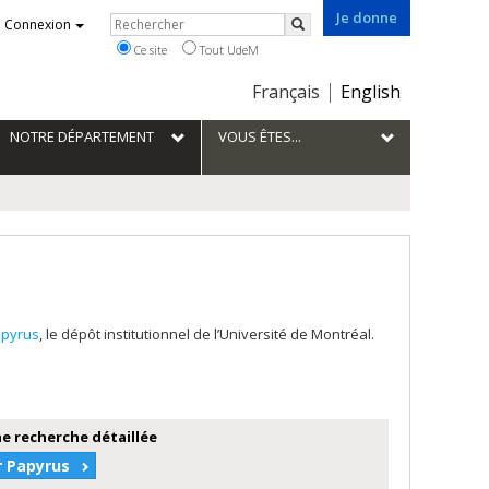
Je donne
Rechercher
Connexion
Rechercher
Ce site
Tout UdeM
Choix
Français
English
de
la
NOTRE DÉPARTEMENT
VOUS ÊTES...
langue
pyrus
, le dépôt institutionnel de l’Université de Montréal.
e recherche détaillée
r Papyrus