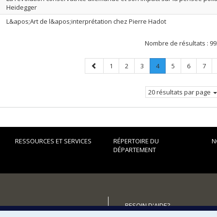
Heidegger
L&apos;Art de l&apos;interprétation chez Pierre Hadot
Nombre de résultats :
99
Page
Page
Page
Page
Page
.
Page
Page
Page
1
2
3
4
5
6
7
précédente
Page
courante.
20 résultats par page
RESSOURCES ET SERVICES
RÉPERTOIRE DU
N
DÉPARTEMENT
BESOIN D'AIDE?