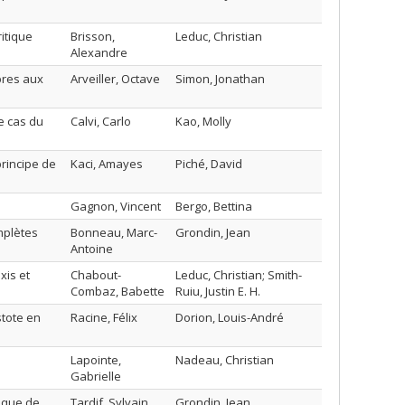
itique
Brisson,
Leduc, Christian
Alexandre
pres aux
Arveiller, Octave
Simon, Jonathan
e cas du
Calvi, Carlo
Kao, Molly
principe de
Kaci, Amayes
Piché, David
Gagnon, Vincent
Bergo, Bettina
mplètes
Bonneau, Marc-
Grondin, Jean
Antoine
xis et
Chabout-
Leduc, Christian; Smith-
Combaz, Babette
Ruiu, Justin E. H.
stote en
Racine, Félix
Dorion, Louis-André
Lapointe,
Nadeau, Christian
Gabrielle
tique de
Tardif, Sylvain
Grondin, Jean