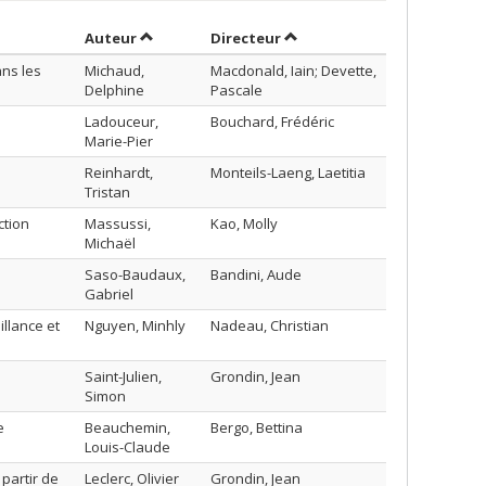
Trier par auteur en ordre croissant
par contributeur en ordre 
Auteur
Directeur
ans les
Michaud,
Macdonald, Iain; Devette,
Delphine
Pascale
Ladouceur,
Bouchard, Frédéric
Marie-Pier
Reinhardt,
Monteils-Laeng, Laetitia
Tristan
ction
Massussi,
Kao, Molly
Michaël
Saso-Baudaux,
Bandini, Aude
Gabriel
illance et
Nguyen, Minhly
Nadeau, Christian
Saint-Julien,
Grondin, Jean
Simon
e
Beauchemin,
Bergo, Bettina
Louis-Claude
partir de
Leclerc, Olivier
Grondin, Jean