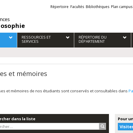
Liens
Répertoire
Facultés
Bibliothèques
Plan campus
externes
ences
losophie
RESSOURCES ET
RÉPERTOIRE DU
SERVICES
DÉPARTEMENT
es et mémoires
ses et mémoires de nos étudiants sont conservés et consultables dans
Pa
cher dans la liste
Pour un
Rechercher…
Visite