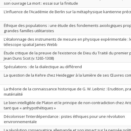
son ouvrage La mort : essai sur la finitude
L’influence de l’Académie de Berlin sur la métaphysique kantienne précr
Éthique des populations : une étude des fondements axiologiques pro
grandes familles utilitaristes
L’étalonnage des instruments de mesure en physique expérimentale : l
télescope spatial James Webb
Étude critique de la preuve de l’existence de Dieu du Traité du premier 
Jean Duns Scot (v.1265-1308)
Spéculations : de la dialectique au différend
La question de la Kehre chez Heidegger à la lumière de ses Œuvres co
La théorie de la connaissance historique de G. W. Leibniz : Erudition, pra
matérialité
Le bien intelligible de Platon et le principe de non-contradiction chez Ari
tant que « anhypothétiques »
Décoloniser l’interdépendance : pistes éthiques pour une révolution
environnementale
La révolution conservatrice allemande et son impact sur la pensée poli