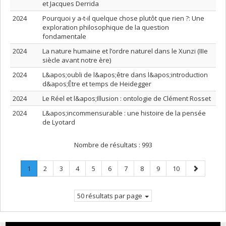
et Jacques Derrida
2024
Pourquoi y a-t-il quelque chose plutôt que rien ?: Une
exploration philosophique de la question
fondamentale
2024
La nature humaine et l’ordre naturel dans le Xunzi (IIIe
siècle avant notre ère)
2024
L&apos;oubli de l&apos;être dans l&apos;introduction
d&apos;Être et temps de Heidegger
2024
Le Réel et l&apos;Illusion : ontologie de Clément Rosset
2024
L&apos;incommensurable : une histoire de la pensée
de Lyotard
Nombre de résultats :
993
Page
.
Page
Page
Page
Page
Page
Page
Page
Page
Page
Page
1
2
3
4
5
6
7
8
9
10
Page
suivante
courante.
50 résultats par page