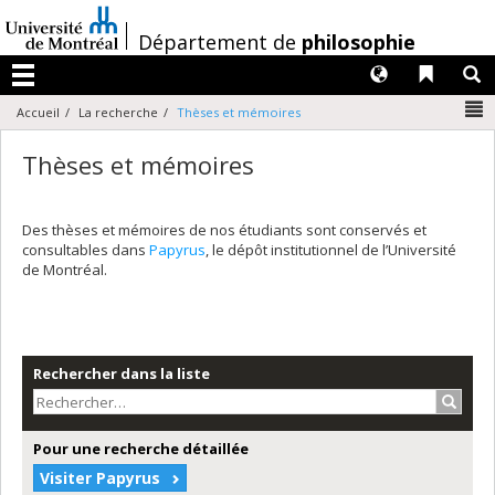
Passer
au
/
Département de
philosophie
contenu
Langues
Liens 
R
Menu
N
Accueil
La recherche
Thèses et mémoires
Thèses et mémoires
Des thèses et mémoires de nos étudiants sont conservés et
consultables dans
Papyrus
, le dépôt institutionnel de l’Université
de Montréal.
Rechercher dans la liste
Recher
Pour une recherche détaillée
Visiter Papyrus