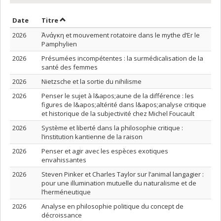
Trier par date en ordre croissant
Trier par titre en ordre croissant
Date
Titre
2026
Ἀνάγκη et mouvement rotatoire dans le mythe d’Er le
Pamphylien
2026
Présumées incompétentes : la surmédicalisation de la
santé des femmes
2026
Nietzsche et la sortie du nihilisme
2026
Penser le sujet à l&apos;aune de la différence : les
figures de l&apos;altérité dans l&apos;analyse critique
et historique de la subjectivité chez Michel Foucault
2026
Système et liberté dans la philosophie critique :
l’institution kantienne de la raison
2026
Penser et agir avec les espèces exotiques
envahissantes
2026
Steven Pinker et Charles Taylor sur l’animal langagier :
pour une illumination mutuelle du naturalisme et de
l’herméneutique
2026
Analyse en philosophie politique du concept de
décroissance