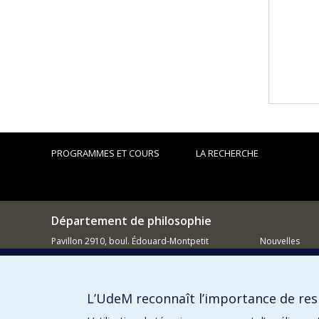
PROGRAMMES ET COURS
LA RECHERCHE
Département de philosophie
Pavillon 2910, boul. Édouard-Montpetit
Nouvelles
Montréal QC H3C 3J7
Activités
514 343-6464
Comment so
L’UdeM reconnaît l’importance de resp
Courriel