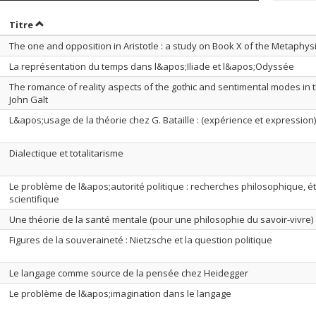
rier par date en ordre décroissant
Trier par titre en ordre décroissant
Titre
The one and opposition in Aristotle : a study on Book X of the Metaphys
La représentation du temps dans l&apos;Iliade et l&apos;Odyssée
The romance of reality aspects of the gothic and sentimental modes in th
John Galt
L&apos;usage de la théorie chez G. Bataille : (expérience et expression)
Dialectique et totalitarisme
Le problème de l&apos;autorité politique : recherches philosophique, é
scientifique
Une théorie de la santé mentale (pour une philosophie du savoir-vivre)
Figures de la souveraineté : Nietzsche et la question politique
Le langage comme source de la pensée chez Heidegger
Le problème de l&apos;imagination dans le langage