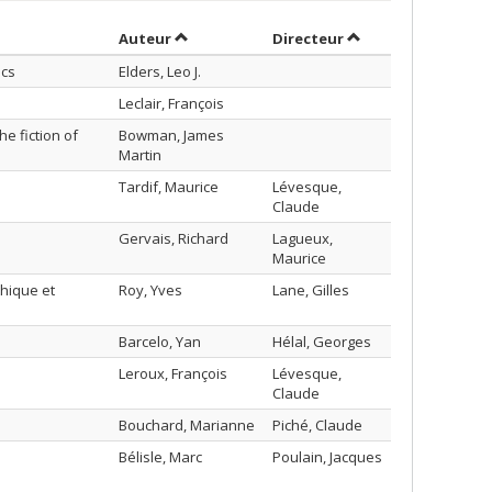
Trier par auteur en ordre décroissant
par contributeur e
Auteur
Directeur
ics
Elders, Leo J.
Leclair, François
e fiction of
Bowman, James
Martin
Tardif, Maurice
Lévesque,
Claude
Gervais, Richard
Lagueux,
Maurice
thique et
Roy, Yves
Lane, Gilles
Barcelo, Yan
Hélal, Georges
Leroux, François
Lévesque,
Claude
Bouchard, Marianne
Piché, Claude
Bélisle, Marc
Poulain, Jacques