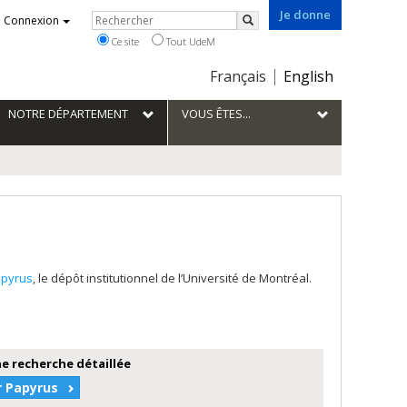
Je donne
Rechercher
Connexion
Rechercher
Ce site
Tout UdeM
Choix
Français
English
de
la
NOTRE DÉPARTEMENT
VOUS ÊTES...
langue
pyrus
, le dépôt institutionnel de l’Université de Montréal.
e recherche détaillée
r Papyrus