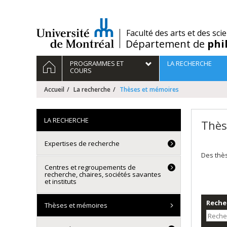
Passer
au
contenu
/
Faculté des arts et des sci
Département de
phi
Navigation
ACCUEIL
PROGRAMMES ET
LA RECHERCHE
principale
COURS
Accueil
La recherche
Thèses et mémoires
LA RECHERCHE
Thès
Expertises de recherche
Des thè
Centres et regroupements de
recherche, chaires, sociétés savantes
et instituts
Recher
Thèses et mémoires