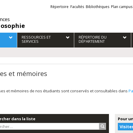
Liens
Répertoire
Facultés
Bibliothèques
Plan campus
externes
ences
losophie
RESSOURCES ET
RÉPERTOIRE DU
SERVICES
DÉPARTEMENT
es et mémoires
ses et mémoires de nos étudiants sont conservés et consultables dans
Pa
cher dans la liste
Pour un
Rechercher…
Visite