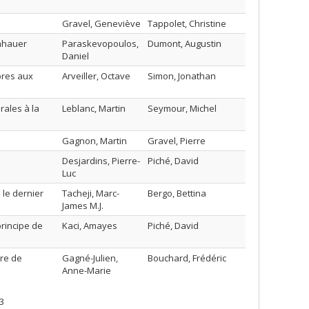
Gravel, Geneviève
Tappolet, Christine
enhauer
Paraskevopoulos,
Dumont, Augustin
Daniel
pres aux
Arveiller, Octave
Simon, Jonathan
rales à la
Leblanc, Martin
Seymour, Michel
Gagnon, Martin
Gravel, Pierre
Desjardins, Pierre-
Piché, David
Luc
 le dernier
Tacheji, Marc-
Bergo, Bettina
James M.J.
principe de
Kaci, Amayes
Piché, David
vre de
Gagné-Julien,
Bouchard, Frédéric
Anne-Marie
3