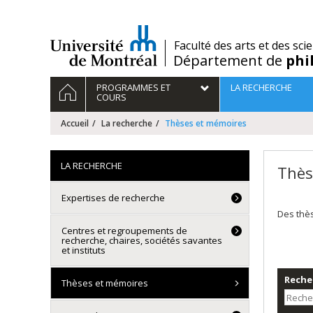
Passer
au
contenu
/
Faculté des arts et des sci
Département de
phi
Navigation
ACCUEIL
PROGRAMMES ET
LA RECHERCHE
principale
COURS
Accueil
La recherche
Thèses et mémoires
LA RECHERCHE
Thès
Expertises de recherche
Des thè
Centres et regroupements de
recherche, chaires, sociétés savantes
et instituts
Recher
Thèses et mémoires