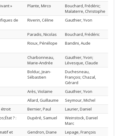
ivant »
Plante, Mirco
Bouchard, Frédéric;
Malaterre, Christophe
ifiques de
Riverin, Céline
Gauthier, Yvon
Paradis, Nicolas
Bouchard, Frédéric
Rioux, Pénélope
Bandini, Aude
Charbonneau,
Gauthier, Yvon;
Marie-Andrée
Lévesque, Claude
Bolduc, Jean-
Duchesneau,
Sébastien
François; Chazal,
Gérard
Arès, Violaine
Gauthier, Yvon
Allard, Guillaume
Seymour, Michel
étroit
Bernier, Paul
Laurier, Daniel
s;État ? :
Dupéré, Samuel
Weinstock, Daniel
Marc
atif et
Gendron, Diane
Lepage, François