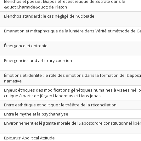
Elenchos et poésie : l&apos;effet esthétique de Socrate dans le
&quot;Charmide&quot; de Platon
Elenchos standard : le cas négligé de l’Alcibiade
Émanation et métaphysique de la lumière dans Vérité et méthode de 
Émergence et entropie
Emergencies and arbitrary coercion
Émotions et identité : le rôle des émotions dans la formation de l&apos;
narrative
Enjeux éthiques des modifications génétiques humaines à visées mélior
critique à partir de Jürgen Habermas et Hans Jonas
Entre esthétique et politique : le théâtre de la réconciliation
Entre le mythe et la psychanalyse
Environnement et légitimité morale de l&apos;ordre constitutionnel libér
Epicurus’ Apolitical Attitude