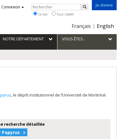
Je donne
Rechercher
Connexion
Rechercher
Ce site
Tout UdeM
Choix
Français
English
de
la
NOTRE DÉPARTEMENT
VOUS ÊTES...
langue
pyrus
, le dépôt institutionnel de l’Université de Montréal.
e recherche détaillée
r Papyrus