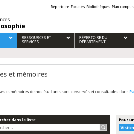
Liens
Répertoire
Facultés
Bibliothèques
Plan campus
externes
ences
losophie
RESSOURCES ET
RÉPERTOIRE DU
SERVICES
DÉPARTEMENT
es et mémoires
ses et mémoires de nos étudiants sont conservés et consultables dans
Pa
cher dans la liste
Pour un
Rechercher…
Visite