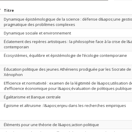
rier par date en ordre croissant
Trier par titre en ordre croissant
Titre
Dynamique épistémologique de la science : défense d&apos;une gesti
pragmatique des problèmes complexes
Dynamique sociale et environnement
Éclatement des repères artistiques : la philosophie face à la crise de l&
contemporain
Écosystèmes, équilibre et épistémologie de l’écologie contemporaine
Éducation politique des jeunes Athéniens prodiguée par les Socrate de 
Xénophon
Efficience et normativité : examen de la légitimité de l&apos;utilisation d
d’efficience économique pour l&apos;évaluation de politiques publique
Égalitarisme et Banque centrale
Égoïsme et altruisme : l&apos;enjeu dans les recherches empiriques
Éléments pour une théorie de l&apos;action politique