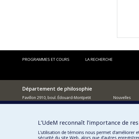
PROGRAMMES ET COURS
LA RECHERCHE
Département de philosophie
Pavillon 2910, boul. Édouard-Montpetit
Nouvelles
Montréal QC H3C 3J7
Activités
514 343-6464
Comment so
L’UdeM reconnaît l’importance de resp
Courriel
L’utilisation de témoins nous permet d’améliorer e
sécurité du site Web, alors que d’autres enregistr