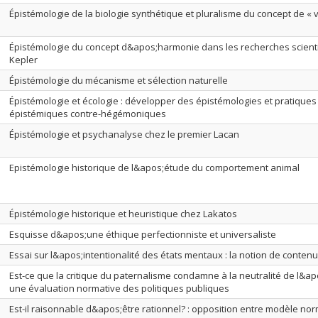
Épistémologie de la biologie synthétique et pluralisme du concept de « v
Épistémologie du concept d&apos;harmonie dans les recherches scient
Kepler
Épistémologie du mécanisme et sélection naturelle
Épistémologie et écologie : développer des épistémologies et pratiques
épistémiques contre-hégémoniques
Épistémologie et psychanalyse chez le premier Lacan
Epistémologie historique de l&apos;étude du comportement animal
Épistémologie historique et heuristique chez Lakatos
Esquisse d&apos;une éthique perfectionniste et universaliste
Essai sur l&apos;intentionalité des états mentaux : la notion de contenu 
Est-ce que la critique du paternalisme condamne à la neutralité de l&apo
une évaluation normative des politiques publiques
Est-il raisonnable d&apos;être rationnel? : opposition entre modèle norm