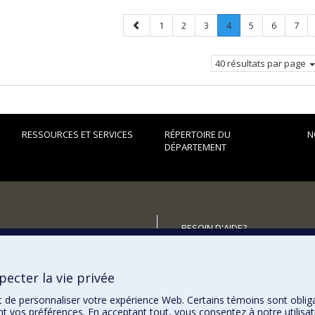
Page
Page
Page
Page
Page
.
Page
Page
Page
1
2
3
4
5
6
7
précédente
Page
courante.
40 résultats par page
RESSOURCES ET SERVICES
RÉPERTOIRE DU
N
DÉPARTEMENT
BESOIN D'AIDE?
Plan du site
utenir le Département?
Signaler une erreur
ecter la vie privée
Accessibilité
t de personnaliser votre expérience Web. Certains témoins sont oblig
ent vos préférences. En acceptant tout, vous consentez à notre utili