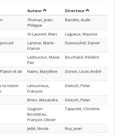
Trier par auteur en ordre croissant
par contributeur en ord
Auteur
Directeur
on
Thomas, Jean-
Bandini, Aude
Philippe
St-Laurent, Marc
Lagueux, Maurice
apos;art
Lanoue, Marie-
Dumouchel, Daniel
France
Ladouceur, Marie-
Bouchard, Frédéric
Pier
Platon et de
Hains, Marylène
Dorion, Louis-André
e la notion
Letourneux,
Dietsch, Peter
s
François
Brien, Alexandre
Dietsch, Peter
Gagnon-
Tappolet, Christine
Bisotdeau,
François-Olivier
Jetté, Nicole
Roy, Jean