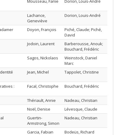
Mousseau, Fanie
Dorion, Louis-André
Lachance,
Dorion, Louis-André
Geneviève
Gadamer
Doyon, François
Piché, Claude; Piché,
David
Jodoin, Laurent
Barberousse, Anouk;
Bouchard, Frédéric
Sagos, Nickolaos
Weinstock, Daniel
Marc
identité
Jean, Michel
Tappolet, Christine
atives :
Facal, Christophe
Bouchard, Frédéric
Thériault, Annie
Nadeau, Christian
Noël, Denise
Lévesque, Claude
al
Guertin-
Nadeau, Christian
Armstrong, Simon
Garcia, Fabian
Bodeüs, Richard