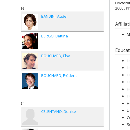
Doctora
B
2000 , P
BANDINI
Aude
Affilia
M
BERGO
Bettina
Educat
BOUCHARD
Elsa
L
L
H
BOUCHARD
Frédéric
H
H
H
C
H
L
CELENTANO
Denise
C
S