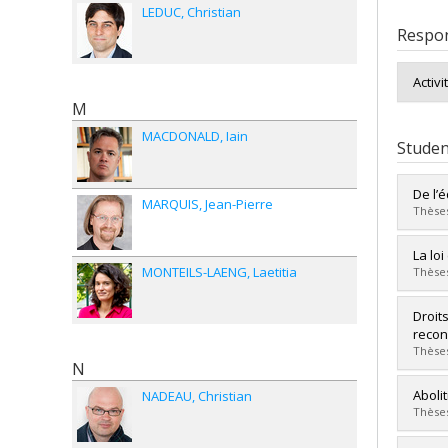
LEDUC
Christian
Respon
Activi
M
MACDONALD
Iain
Studen
De l’é
MARQUIS
Jean-Pierre
Thèses
Grad
La lo
Cycle
MONTEILS-LAENG
Laetitia
Thèses
Grade
Lien 
Grad
Droits
Cycle
recon
Grade
Thèses
N
Lien 
Grad
Aboli
NADEAU
Christian
Cycle
Thèses
Grade
Lien 