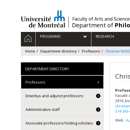
Passer
au
contenu
/
Faculty of Arts and Science
Department of
Phil
Navigation
HOME
PROGRAMS
RESEARCH
principale
Home
Department directory
Professors
Christian NAD
DEPARTMENT DIRECTORY
Chri
Professors
Profess
Faculté 
Emeritus and adjunct professors
2910, bo
christi
Administrative staff
514 343
Web :
Au
Associate professors/Visiting scholars