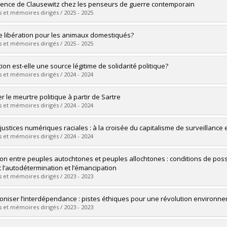
uate :
Naval, Emilien
luence de Clausewitz chez les penseurs de guerre contemporain
 :
Master's
 et mémoires dirigés / 2025 - 2025
 :
M.A.
vers le document dans Papyrus
uate :
Chalvardjian, Eugène
e libération pour les animaux domestiqués?
 :
Doctoral
 et mémoires dirigés / 2025 - 2025
 :
Ph. D.
vers le document dans Papyrus
uate :
Fravica, Sarah
ion est-elle une source légitime de solidarité politique?
 :
Master's
 et mémoires dirigés / 2024 - 2024
 :
M.A.
vers le document dans Papyrus
uate :
Huynh, Nicholas
r le meurtre politique à partir de Sartre
 :
Master's
 et mémoires dirigés / 2024 - 2024
 :
M.A.
vers le document dans Papyrus
uate :
Casset-Tostivint, Jules
njustices numériques raciales : à la croisée du capitalisme de surveillance 
 :
Master's
 et mémoires dirigés / 2024 - 2024
 :
M.A.
vers le document dans Papyrus
uate :
Nguyen, Minhly
ion entre peuples autochtones et peuples allochtones : conditions de possi
 :
Master's
t l’autodétermination et l’émancipation
 :
M.A.
 et mémoires dirigés / 2023 - 2023
vers le document dans Papyrus
uate :
Archambault, Adam
oniser l’interdépendance : pistes éthiques pour une révolution environn
 :
Master's
 et mémoires dirigés / 2023 - 2023
 :
M.A.
vers le document dans Papyrus