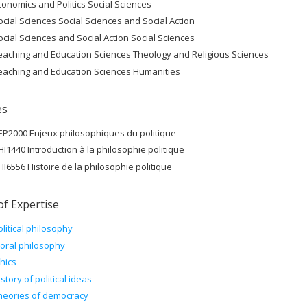
conomics and Politics Social Sciences
ocial Sciences Social Sciences and Social Action
ocial Sciences and Social Action Social Sciences
eaching and Education Sciences Theology and Religious Sciences
eaching and Education Sciences Humanities
es
EP2000 Enjeux philosophiques du politique
HI1440 Introduction à la philosophie politique
HI6556 Histoire de la philosophie politique
of Expertise
olitical philosophy
oral philosophy
thics
istory of political ideas
heories of democracy