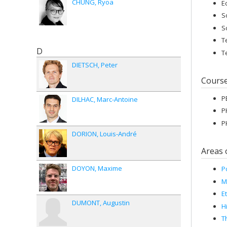
CHUNG
Ryoa
E
S
S
T
D
T
DIETSCH
Peter
Cours
P
DILHAC
Marc-Antoine
P
P
DORION
Louis-André
Areas 
DOYON
Maxime
P
M
E
DUMONT
Augustin
H
T