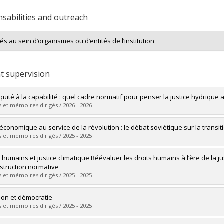
sabilities and outreach
tés au sein d’organismes ou d’entités de l’institution
t supervision
quité à la capabilité : quel cadre normatif pour penser la justice hydrique 
 et mémoires dirigés / 2026 - 2026
uate :
Boubacar Balo, Salima
i économique au service de la révolution : le débat soviétique sur la transit
 :
Master's
 et mémoires dirigés / 2025 - 2025
 :
M. Sc.
vers le document dans Papyrus
uate :
Lessard, Pierre-Olivier
 humains et justice climatique Réévaluer les droits humains à l’ère de la jus
 :
Master's
struction normative
 :
M.A.
 et mémoires dirigés / 2025 - 2025
vers le document dans Papyrus
uate :
Scrive, Emmanuel
tion et démocratie
 :
Master's
 et mémoires dirigés / 2025 - 2025
 :
M.A.
vers le document dans Papyrus