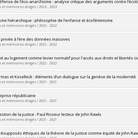
uate :
Lapointe, Gabrielle
défense de l’éco-anarchisme : analyse critique des arguments contre l’écolo
 :
Master's
 et mémoires dirigés / 2023 - 2023
 :
M.A.
vers le document dans Papyrus
uate :
Poisson, Alexandre
sme hiérarchique : philosophie de l’enfance et écoféminisme
 :
Master's
 et mémoires dirigés / 2022 - 2022
 :
M.A.
vers le document dans Papyrus
uate :
Leathead, Judith
e privée à l’ère des données massives
 :
Master's
 et mémoires dirigés / 2022 - 2022
 :
M.A.
vers le document dans Papyrus
uate :
Landry, Rose
oit au logement comme levier normatif pour l'accès aux droits et libertés ci
 :
Master's
 et mémoires dirigés / 2022 - 2022
 :
M.A.
vers le document dans Papyrus
uate :
Petitclerc, Alexandre
mas et Koselleck : éléments d’un dialogue sur la genèse de la modernité
 :
Master's
 et mémoires dirigés / 2021 - 2021
 :
M.A.
vers le document dans Papyrus
uate :
Bouffard Chevalier, Xavier
reprise républicaine
 :
Master's
 et mémoires dirigés / 2021 - 2021
 :
M.A.
vers le document dans Papyrus
uate :
Monette, Gabriel
estion de la justice : Paul Ricoeur lecteur de John Rawls
 :
Doctoral
 et mémoires dirigés / 2021 - 2021
 :
Ph. D.
vers le document dans Papyrus
uate :
Leneveu-Duval, Julien
résupposés éthiques de la théorie de la justice comme équité de John Raw
 :
Master's