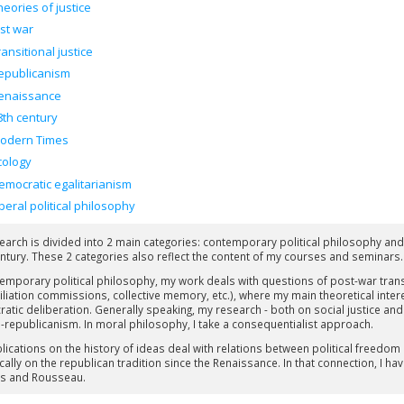
heories of justice
ust war
ransitional justice
epublicanism
enaissance
8th century
odern Times
cology
emocratic egalitarianism
iberal political philosophy
earch is divided into 2 main categories: contemporary political philosophy and 
ntury. These 2 categories also reflect the content of my courses and seminars.
emporary political philosophy, my work deals with questions of post-war transiti
iliation commissions, collective memory, etc.), where my main theoretical intere
atic deliberation. Generally speaking, my research - both on social justice and
-republicanism. In moral philosophy, I take a consequentialist approach.
lications on the history of ideas deal with relations between political freedom 
cally on the republican tradition since the Renaissance. In that connection, I ha
s and Rousseau.