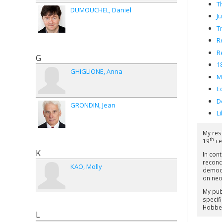
T
DUMOUCHEL
Daniel
J
T
R
R
G
1
GHIGLIONE
Anna
M
E
D
GRONDIN
Jean
L
My res
th
19
ce
K
In cont
reconc
KAO
Molly
democr
on neo
My pub
specifi
Hobbe
L