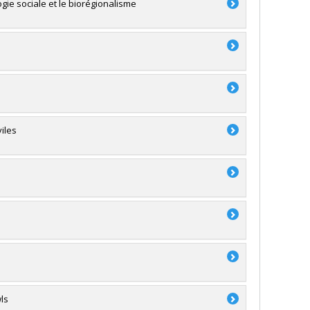
gie sociale et le biorégionalisme
viles
ls