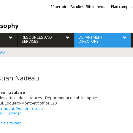
Liens
Répertoire
Facultés
Bibliothèques
Plan campus
externes
osophy
RESOURCES AND
DEPARTMENT
SERVICES
DIRECTORY
EAU
stian Nadeau
eur titulaire
des arts et des sciences - Département de philosophie
ul. Édouard-Montpetit
office 320
an.nadeau@umontreal.ca
-6111 #27918
tre site web