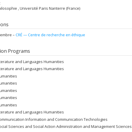
t
hilosophie , Université Paris Nanterre (France)
tions
embre –
CRÉ — Centre de recherche en éthique
ion Programs
iterature and Languages Humanities
iterature and Languages Humanities
umanities
umanities
umanities
umanities
umanities
iterature and Languages Humanities
ommunication Information and Communication Technologies
ocial Sciences and Social Action Administration and Management Sciences