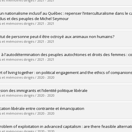
 et mémoires dirigés / 2021 - 2021
 :
M.A.
vers le document dans Papyrus
uate :
Laberge-Caplette, Thierry
un nationalisme inclusif au Québec : repenser l’interculturalisme dans le
 :
Master's
idus et des peuples de Michel Seymour
 :
M.A.
 et mémoires dirigés / 2021 - 2021
vers le document dans Papyrus
uate :
Noël, Jean-Christophe
atut de personne peut-il être octroyé aux animaux non humains?
 :
Master's
 et mémoires dirigés / 2021 - 2021
 :
M.A.
vers le document dans Papyrus
uate :
Simoneau-Gilbert, Virginie
s à l'autodétermination des peuples autochtones et droits des femmes : conf
 :
Master's
 et mémoires dirigés / 2021 - 2021
 :
M.A.
vers le document dans Papyrus
uate :
O'Bomsawin-Bégin, Annie
rt of living together : on political engagement and the ethics of companion
 :
Master's
 et mémoires dirigés / 2020 - 2020
 :
M.A.
vers le document dans Papyrus
uate :
Daher, Yasmeen
usion des immigrants et l’identité politique libérale
 :
Doctoral
 et mémoires dirigés / 2020 - 2020
 :
Ph. D.
vers le document dans Papyrus
uate :
El Janati, Abdelmalek
cation libérale entre contrainte et émancipation
 :
Master's
 et mémoires dirigés / 2020 - 2020
 :
M.A.
vers le document dans Papyrus
uate :
Héon, Arthur-Friso
roblem of exploitation in advanced capitalism : are there feasible alternati
 :
Master's
 et mémoires dirigés / 2020 - 2020