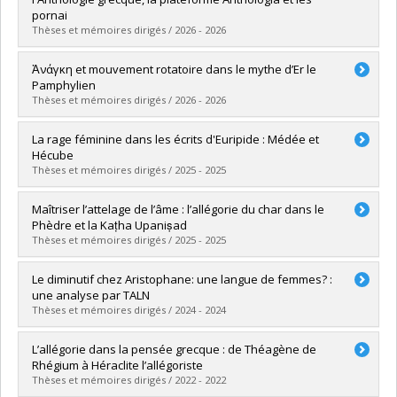
pornai
Thèses et mémoires dirigés / 2026 - 2026
Graduate :
Capelo Barroso Silva, Luiz Eudasio
Ἀνάγκη et mouvement rotatoire dans le mythe d’Er le
Cycle :
Doctoral
Pamphylien
Grade :
Ph. D.
Thèses et mémoires dirigés / 2026 - 2026
Lien vers le document dans Papyrus
Graduate :
Duval, Nancy
La rage féminine dans les écrits d'Euripide : Médée et
Cycle :
Doctoral
Hécube
Grade :
Ph. D.
Thèses et mémoires dirigés / 2025 - 2025
Lien vers le document dans Papyrus
Graduate :
Lévesque, Carolane
Maîtriser l’attelage de l’âme : l’allégorie du char dans le
Cycle :
Master's
Phèdre et la Kaṭha Upaniṣad
Grade :
M.A.
Thèses et mémoires dirigés / 2025 - 2025
Lien vers le document dans Papyrus
Graduate :
Vincent, Samuel
Le diminutif chez Aristophane: une langue de femmes? :
Cycle :
Master's
une analyse par TALN
Grade :
M.A.
Thèses et mémoires dirigés / 2024 - 2024
Lien vers le document dans Papyrus
Graduate :
Bouchard, William
L’allégorie dans la pensée grecque : de Théagène de
Cycle :
Master's
Rhégium à Héraclite l’allégoriste
Grade :
M.A.
Thèses et mémoires dirigés / 2022 - 2022
Lien vers le document dans Papyrus