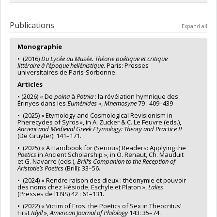
Grant programs:
PVXXXXXX-Subvention Savoir
Vitali-Rosati
,
Nadine Desrochers
,
Juliette De Maeyer
,
Marta
Boni
,
Elsa Bouchard
,
Carl Therrien
,
Marie-Alice Belle
,
Lead researcher :
Elsa Bouchard
Ghislain Thibault
,
Emmanuel Château-Dutier
,
Santiago
Publications
Expand all
Hidalgo
,
Kristine Tanton
,
Katherine Cook
,
Guadalupe
González Diéguez
,
Marie D. Martel
,
Jean-Sébastien Sauvé
,
Monographie
Anton Ninkov
,
Jonathan Sachs
,
Ichiro Fujinaga
,
Andrew Piper
,
Maude Bonenfant
,
Cecily Raynor
,
Kevin Bouchard
,
Renée
• (2016)
Du Lycée au Musée. Théorie poétique et critique
Bourassa
,
Nathalie Casemajor-Loustau
,
Carolina Ferrer
,
littéraire à l’époque hellénistique
. Paris: Presses
universitaires de Paris-Sorbonne.
Léon Robichaud
,
Stéphane Vial
,
Jean-Guy Meunier
,
Dario
Brancato
,
Darren Wershler
,
Marie-France Guénette
,
Ollivier
Articles
Dyens
,
Pascal Brissette
,
Nathalie M Cooke
,
Julie Cumming
,
• (2026) « De
poina
à
Potnia
: la révélation hymnique des
Renée E. Sieber
,
Jonathan Sterne
,
Stephanie Posthumus
,
Jill
Érinyes dans les
Euménides
»,
Mnemosyne
79 : 409–439
Didur
,
J. Camlot
,
Elena Razlogova
,
Anthony Glinoer
,
Mélissa-
• (2025) « Etymology and Cosmological Revisionism in
Corinne Thériault
,
Vincent Arnaud
,
Yann-Gael Gueheneuc
,
Pherecydes of Syros », in A. Zucker & C. Le Feuvre (eds.),
Eleonora Acerra
,
Genner Llanes-Ortiz
,
Maxime Gohier
,
Ancient and Medieval Greek Etymology: Theory and Practice II
Valérie Angenot
,
Jean-François Palomino
,
Audrey Canalès
,
(De Gruyter): 141–171.
Guilherme Duarte Garcia
• (2025) « A Handbook for (Serious) Readers: Applying the
Funding sources:
FRQSC/Fonds de recherche du Québec -
Poetics
in Ancient Scholarship », in O. Renaut, Ch. Mauduit
Société et culture (FQRSC)
et G. Navarre (eds.),
Brill’s Companion to the Reception of
Aristotle’s Poetics
(Brill): 33–56.
Grant programs:
PV129894-(RG) Programme Regroupements
stratégiques
• (2024) « Rendre raison des dieux : théonymie et pouvoir
des noms chez Hésiode, Eschyle et Platon »,
Lalies
(Presses de l’ENS) 42 : 61–131.
• (2022) « Victim of Eros: the Poetics of Sex in Theocritus’
First
Idyll
»,
American Journal of Philology
143: 35–74.