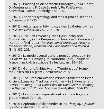
• (2020) « Painting as an Aesthetic Paradigm », in M. Heath,
D. Munteanu and P. Destrée (eds.),
The Poetics in Its
Aristotelian Context
(Routledge): 88–100.
• (2020). « Ancient Etymology and the Enigma of Okeanos
»,
Rhizomata
8: 1–25.
• (2019) « Aristarque et l’étymologie des épithètes divines
»,
Museum Helveticum
76.2: 208–226.
• (2019) « The Self-revealing Poet: Lyric Poetry and
Cultural History in the Peripatetic School », in B. Currie and
I.C. Rutherford (eds.),
The Reception of Greek Lyric Poetry in
the Ancient World, Transmission, Canonization and Paratext
(Brill): 182–202.
• (2019) « Le mode agonal dans la pensée grecque », in
B. Colette, M.-A. Gavray, J.-M. Narbonne (dir.),
Critique et
licence dans la Grèce antique
(Belles Lettres): 99–120.
• (2019) « Generic Ambiguity and “Tendentious” Humor in
the Hellenistic Epigram »,
Arethusa
52: 21–51.
• (2018) « The Problem with the Prince: Agamemnon in the
Ancient Exegetical Tradition on Homer », in J. Klooster and
B. van den Berg (eds.),
Homer and the Good Ruler in Antiquity
and Beyond: from Princes’ Mirror to Parody
(Brill): 104–122.
• (2016) « La critique comparative et le corpus tragique
grec »,
Phoenix
70: 1–22.
• (2015) « Aphrodite philommêdês in the
Theogony
»,
Journal
of Hellenic Studies
135: 8–18.