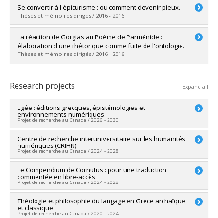
Lien vers le document dans Papyrus
Graduate :
Tremblay-Lemieux, Charlotte
Se convertir à l'épicurisme : ou comment devenir pieux.
Cycle :
Master's
Thèses et mémoires dirigés / 2016 - 2016
Grade :
M.A.
Lien vers le document dans Papyrus
Graduate :
Gauvreau, Olivier
La réaction de Gorgias au Poème de Parménide :
Cycle :
Master's
élaboration d'une rhétorique comme fuite de l'ontologie.
Grade :
M.A.
Thèses et mémoires dirigés / 2016 - 2016
Lien vers le document dans Papyrus
Graduate :
Côté-Remy, François-Julien
Cycle :
Master's
Research projects
Expand all
Grade :
M.A.
Lien vers le document dans Papyrus
Egée : éditions grecques, épistémologies et
environnements numériques
Projet de recherche au Canada / 2026 - 2030
Lead researcher :
Centre de recherche interuniversitaire sur les humanités
Marcello Vitali-Rosati
numériques (CRIHN)
Co-researchers :
Elsa Bouchard
,
Emmanuel Château-Dutier
,
Projet de recherche au Canada / 2024 - 2028
Lynn Kozak
,
Anne-France Morand
,
Lucia Floridi
,
Marie-Claire
Beaulieu
,
Sébastien Moureau
,
Margot Mellet
,
Chiara
Lead researcher :
Le Compendium de Cornutus : pour une traduction
Michael Sinatra
Palladino
commentée en libre-accès
Co-researchers :
André Gaudreault
,
Dominique Deslandres
,
Funding sources:
CRSH/Conseil de recherches en sciences
Projet de recherche au Canada / 2024 - 2028
Johanne Lamoureux
,
Esma Aïmeur
,
Lyne Da Sylva
,
Philippe
humaines du Canada
Langlais
,
Bob W. White
,
Tomás Dorta
,
Christine Bernier
,
Grant programs:
PVX99097-Subvention de développement de
Funding sources:
Théologie et philosophie du langage en Grèce archaïque
CRSH/Conseil de recherches en sciences
Joyce Boro
,
Lisa Y. Dillon
,
Dominic Forest
,
Audrey Laplante
,
et classique
partenariat
humaines du Canada
Sabine Mas
,
Suzanne Paquet
,
Christian Raschle
,
Marcello
Projet de recherche au Canada / 2020 - 2024