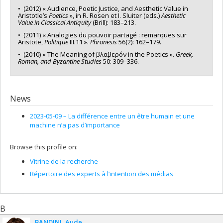
• (2012) « Audience, Poetic Justice, and Aesthetic Value in
Aristotle’s
Poetics
», in R. Rosen et I. Sluiter (eds.)
Aesthetic
Value in Classical Antiquity
(Brill): 183–213.
• (2011) « Analogies du pouvoir partagé : remarques sur
Aristote,
Politique
III.11 ».
Phronesis
56(2): 162–179.
• (2010) « The Meaning of βλαβερόν in the Poetics ».
Greek,
Roman, and Byzantine Studies
50: 309–336.
News
2023-05-09 –
La différence entre un être humain et une
machine n’a pas d’importance
Browse this profile on:
Vitrine de la recherche
Répertoire des experts à l’intention des médias
B
BANDINI
Aude