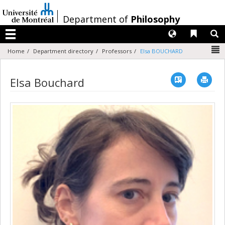
Passer
au
/
Department of
Philosophy
contenu
Langues
Liens 
R
Menu
N
Home
Department directory
Professors
Elsa BOUCHARD
Vcard
Imp
Elsa Bouchard