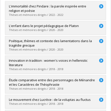
Graduate :
Auger, Romane F.
L'immortalité chez Pindare : la parole inspirée entre
Cycle :
Master's
religion et poésie
Grade :
M.A.
Thèses et mémoires dirigés / 2022 - 2022
Lien vers le document dans Papyrus
Graduate :
Carrière-Bouchard, Émilie
L'enfant dans le projet pédagogique de Platon
Cycle :
Master's
Thèses et mémoires dirigés / 2020 - 2020
Grade :
M.A.
Lien vers le document dans Papyrus
Graduate :
Venne, Virginie
Poétique, thèmes et contexte des lamentations dans la
Cycle :
Master's
tragédie grecque
Grade :
M.A.
Thèses et mémoires dirigés / 2020 - 2020
Lien vers le document dans Papyrus
Graduate :
Lahuec, Tiphaine
Innovation in tradition : women's voices in hellenistic
Cycle :
Master's
literature
Grade :
M.A.
Thèses et mémoires dirigés / 2018 - 2018
Lien vers le document dans Papyrus
Graduate :
Tzotzi, Armela
Étude comparative entre des personnages de Ménandre
Cycle :
Master's
et les Caractères de Théophraste
Grade :
M.A.
Thèses et mémoires dirigés / 2018 - 2018
Lien vers le document dans Papyrus
Graduate :
Dumont, Roxane
Le mouvement chez Lucrèce : de la voluptas au fluctus
Cycle :
Master's
Thèses et mémoires dirigés / 2018 - 2018
Grade :
M.A.