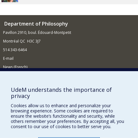
Department of Philosophy
Pavillon 2910, boul. Édouard-Montpetit
Montréal QC H3C 3J7
514 343-6464
E-mail
News (French)
Activities (French)
Supporting the Department
UdeM understands the importance of
privacy
NEED HELP?
Cookies allow us to enhance and personalize your
Site Map
browsing experience. Some cookies are required to
Report a problem
ensure the website’s functionality and security, while
others remember your preferences. By accepting all, you
Accessibility
consent to our use of cookies to better serve you.
FACULTY OF ARTS AND SCIENCE