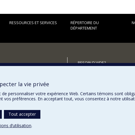
RESSOURCES ET SERVICES
RÉPERTOIRE DU
N
DÉPARTEMENT
BESOIN D'AIDE?
Plan du site
utenir le Département?
Signaler une erreur
ecter la vie privée
Accessibilité
t de personnaliser votre expérience Web. Certains témoins sont oblig
ent vos préférences. En acceptant tout, vous consentez à notre utili
Tout accepter
ions d’utilisation
.
témoins