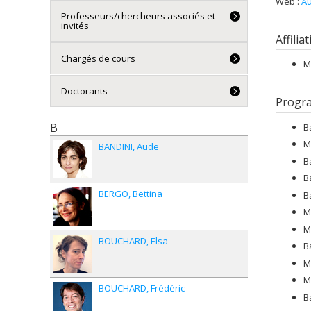
Web :
Au
Professeurs/chercheurs associés et
invités
Affilia
Chargés de cours
M
Doctorants
Progr
B
B
M
BANDINI
Aude
B
B
BERGO
Bettina
B
M
M
BOUCHARD
Elsa
B
M
M
BOUCHARD
Frédéric
B