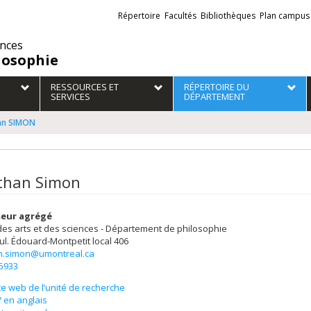
Liens
Répertoire
Facultés
Bibliothèques
Plan campus
externes
ences
losophie
RESSOURCES ET
RÉPERTOIRE DU
SERVICES
DÉPARTEMENT
an SIMON
than Simon
seur agrégé
des arts et des sciences - Département de philosophie
ul. Édouard-Montpetit
local 406
n.simon@umontreal.ca
-5933
te web de l’unité de recherche
 en anglais