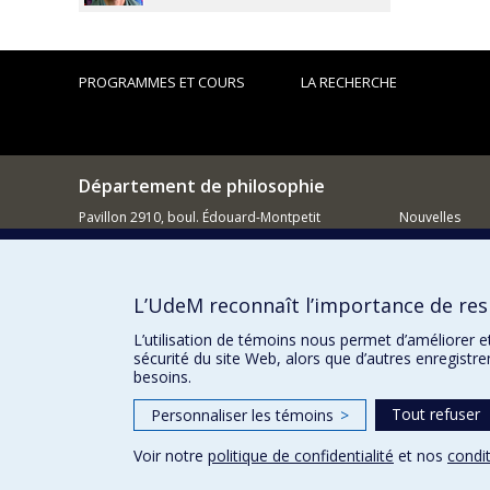
PROGRAMMES ET COURS
LA RECHERCHE
Département de philosophie
Pavillon 2910, boul. Édouard-Montpetit
Nouvelles
Montréal QC H3C 3J7
Activités
514 343-6464
Comment so
L’UdeM reconnaît l’importance de resp
Courriel
L’utilisation de témoins nous permet d’améliorer e
sécurité du site Web, alors que d’autres enregistr
besoins.
Tout refuser
Personnaliser les témoins
>
Voir notre
politique de confidentialité
et nos
condit
Confidentialité
Conditions d’utilisation
Paramètres des 