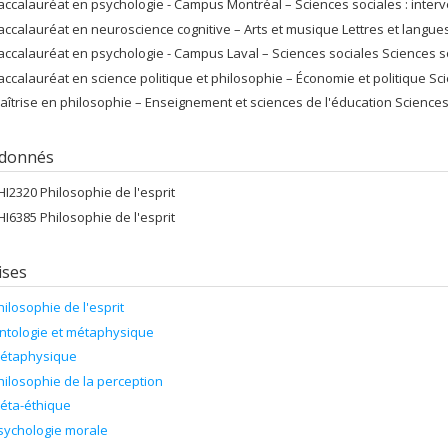
accalauréat en psychologie - Campus Montréal – Sciences sociales : interv
accalauréat en neuroscience cognitive – Arts et musique Lettres et langue
accalauréat en psychologie - Campus Laval – Sciences sociales Sciences so
accalauréat en science politique et philosophie – Économie et politique Sc
aîtrise en philosophie – Enseignement et sciences de l'éducation Scienc
 donnés
HI2320 Philosophie de l'esprit
HI6385 Philosophie de l'esprit
ises
hilosophie de l'esprit
ntologie et métaphysique
étaphysique
hilosophie de la perception
éta-éthique
sychologie morale