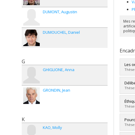
V
P
DUMONT
Augustin
Mes re
artific
politiq
DUMOUCHEL
Daniel
Encad
G
Les o
GHIGLIONE
Anna
Thèses
Diplô
Délib
Cycle
Thèses
GRONDIN
Jean
Dipl
Lien 
Diplô
Éthiq
Cycle
Thèses
Dipl
Lien 
K
Diplô
Pourq
Cycle
Thèses
KAO
Molly
Dipl