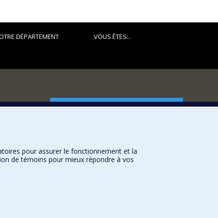
OTRE DÉPARTEMENT
VOUS ÊTES...
FACULTÉ DES ARTS ET DES SCIENCES
Nos départements et écoles
Nos centres d'études
atoires pour assurer le fonctionnement et la
Nos programmes et cours
sation de témoins pour mieux répondre à vos
Université de