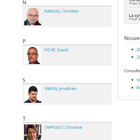
N
Reno
March
Projet 
Sourc
Sourc
Jérôm
Progr
NADEAU
Christian
Progr
Phoeb
Cherc
La sy
Projet 
Sourc
Sourc
Progr
Progr
Cherc
Sourc
Nouvel
P
Progr
2
PICHÉ
David
2
Consulte
S
V
R
SIMON
Jonathan
T
TAPPOLET
Christine