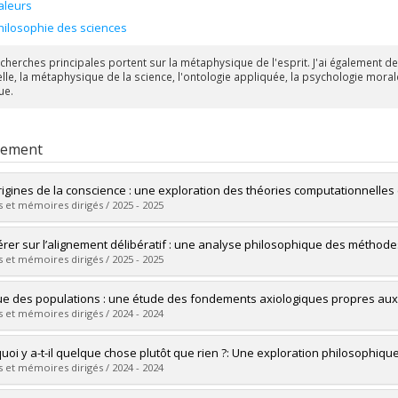
aleurs
hilosophie des sciences
cherches principales portent sur la métaphysique de l'esprit. J'ai également des
ielle, la métaphysique de la science, l'ontologie appliquée, la psychologie moral
ue.
rement
rigines de la conscience : une exploration des théories computationnelles e
 et mémoires dirigés / 2025 - 2025
mé(e) :
Jodoin, Louis
érer sur l’alignement délibératif : une analyse philosophique des métho
 :
Maîtrise
 et mémoires dirigés / 2025 - 2025
ôme obtenu :
M.A.
vers le document dans Papyrus
mé(e) :
Polillo, Daniel
ue des populations : une étude des fondements axiologiques propres aux g
 :
Maîtrise
 et mémoires dirigés / 2024 - 2024
ôme obtenu :
M.A.
vers le document dans Papyrus
mé(e) :
Arveiller, Octave
uoi y a-t-il quelque chose plutôt que rien ?: Une exploration philosophiq
 :
Maîtrise
 et mémoires dirigés / 2024 - 2024
ôme obtenu :
M.A.