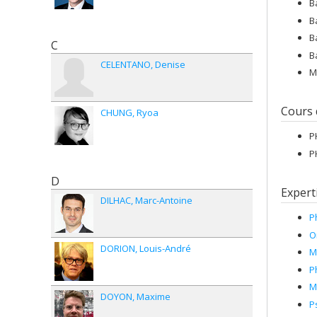
B
B
B
C
B
CELENTANO
Denise
M
Cours
CHUNG
Ryoa
P
P
D
Expert
DILHAC
Marc-Antoine
P
O
DORION
Louis-André
M
P
M
DOYON
Maxime
P