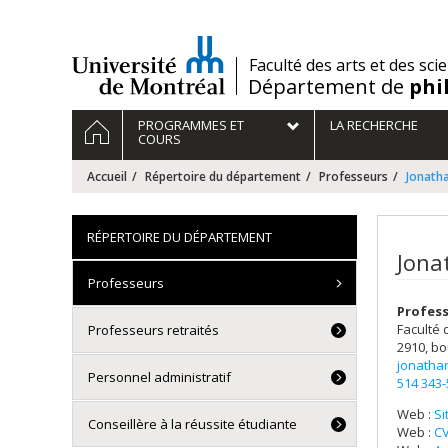
Passer
au
contenu
/
Faculté des arts et des sci
Département de
phi
Navigation
ACCUEIL
PROGRAMMES ET
LA RECHERCHE
principale
COURS
Accueil
Répertoire du département
Professeurs
Jonath
RÉPERTOIRE DU DÉPARTEMENT
Jona
Professeurs
Profes
Faculté 
Professeurs retraités
2910, bo
jonatha
Personnel administratif
514 343
Web :
Si
Conseillère à la réussite étudiante
Web :
CV